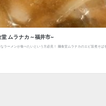
堂 ムラナカ～福井市~
なラーメンが食べたいという方必見！ 麺食堂ムラナカのエビ旨煮そばを