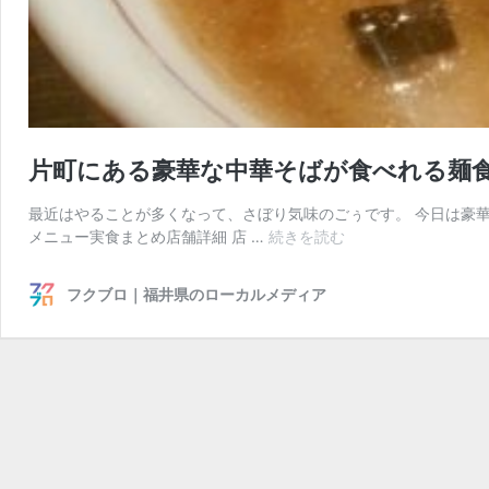
片町にある豪華な中華そばが食べれる麺食
最近はやることが多くなって、さぼり気味のごぅです。 今日は豪華
片
メニュー実食まとめ店舗詳細 店 …
続きを読む
町
に
フクブロ｜福井県のローカルメディア
あ
る
豪
華
な
中
華
そ
ば