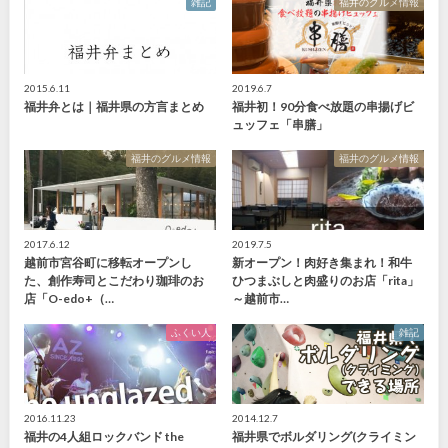
雑記
福井のグルメ情報
2015.6.11
2019.6.7
福井弁とは｜福井県の方言まとめ
福井初！90分食べ放題の串揚げビ
ュッフェ「串膳」
福井のグルメ情報
福井のグルメ情報
2017.6.12
2019.7.5
越前市宮谷町に移転オープンし
新オープン！肉好き集まれ！和牛
た、創作寿司とこだわり珈琲のお
ひつまぶしと肉盛りのお店「rita」
店「O-edo+（…
～越前市…
ふくい人
雑記
2016.11.23
2014.12.7
福井の4人組ロックバンド the
福井県でボルダリング(クライミン