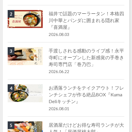
福井で話題のマーラータン！本格四
2
川中華とパンダに囲まれる隠れ家
『喜満屋』
2026.08.03
手渡しされる感動のライブ感！永平
3
寺町にオープンした新感覚の手巻き
寿司専門店「巻乃巴」
2026.06.22
お洒落ランチをテイクアウト！フレ
4
ンチシェフが作る絶品BOX『Kuma
Deliキッチン』
2026.08.01
居酒屋だけどお得な寿司ランチが大
5
人気！「居酒屋桃太郎」