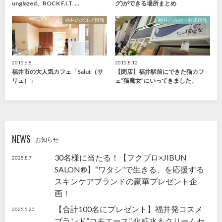
unglazed、ROCK F.I.T. …
グ)ができる場所まとめ
福井のグルメ情報
福井の会社・お店情報
2015.6.8
2015.8.12
福井市の大人気カフェ「Salut（サ
【閉店】福井駅前にできた猫カフ
リュ）」
ェ”猫魔女”にいってきました。
NEWS
お知らせ
30名様に当たる！【フクブロ×JIBUN
2025.8.7
SALON®】“ワタシ”で生きる、を応援する
スキンケアブランドの豪華プレゼント企
画！
【合計100名にプレゼント】福井発コスメ
2025.5.20
ブランド”コモエース” 化粧水＆クリームセ