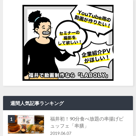
週間人気記事ランキング
福井初！90分食べ放題の串揚げビ
1
ュッフェ「串膳」
2019.06.07