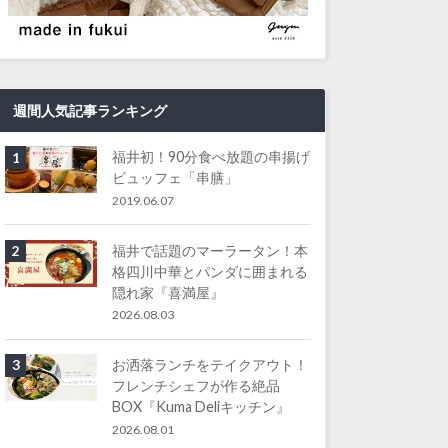
週間人気記事ランキング
福井初！90分食べ放題の串揚げ
1
ビュッフェ「串膳」
2019.06.07
福井で話題のマーラータン！本
2
格四川中華とパンダに囲まれる
隠れ家『喜満屋』
2026.08.03
お洒落ランチをテイクアウト！
3
フレンチシェフが作る絶品
BOX『Kuma Deliキッチン』
2026.08.01