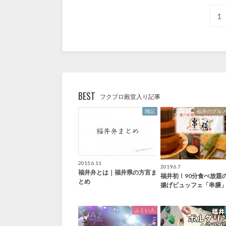
1
BEST
フクブロ殿堂入り記事
雑記
福井のグル
2015.6.11
2019.6.7
福井弁とは｜福井県の方言ま
福井初！90分食べ放題
とめ
揚げビュッフェ「串膳
ふくい人