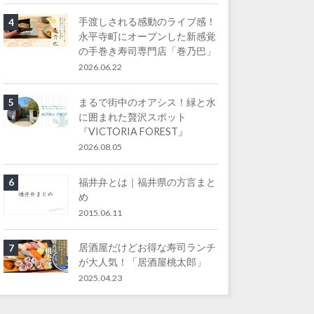
手渡しされる感動のライブ感！
4
永平寺町にオープンした新感覚
の手巻き寿司専門店「巻乃巴」
2026.06.22
まるで街中のオアシス！緑と水
5
に囲まれた贅沢スポット
『VICTORIA FOREST』
2026.08.05
福井弁とは｜福井県の方言まと
6
め
2015.06.11
居酒屋だけどお得な寿司ランチ
7
が大人気！「居酒屋桃太郎」
2025.04.23