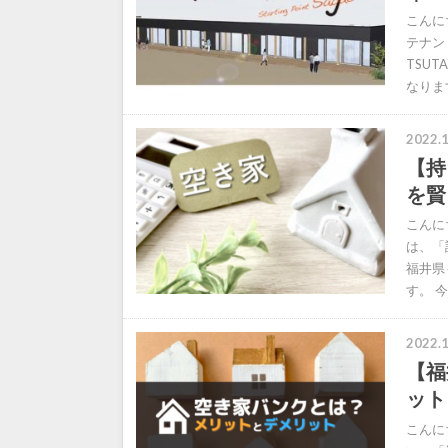
こんに
テナン
TSU
なりま
2022.1
【持
を賢
こんに
は、「
福井県
す。 
2022.1
【福
ット
こんに