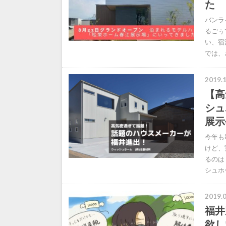
た
バンラ
るごぅ
い、宿
では、
2019.1
【高
シュ
展示
今年も
けど、
るのは
シュホ
2019.0
福井
欲し