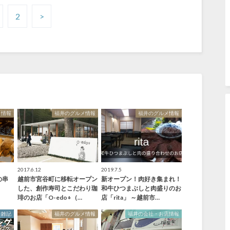
2
>
メ情報
福井のグルメ情報
福井のグルメ情報
2017.6.12
2019.7.5
の串
越前市宮谷町に移転オープン
新オープン！肉好き集まれ！
」
した、創作寿司とこだわり珈
和牛ひつまぶしと肉盛りのお
琲のお店「O-edo+（…
店「rita」 ～越前市…
雑記
福井のグルメ情報
福井の会社・お店情報