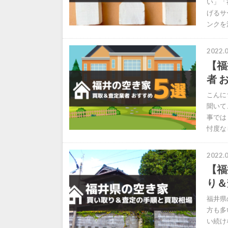
い」「
げるサ
ンクを
2022.0
【福
者 
こんに
聞いて
事では
忖度な
2022.0
【福
り＆
福井県
方も多
い続け