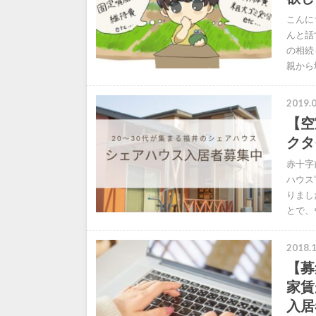
こんに
んと話
の相続
親から
2019.0
【空
クタ
赤十字
ハウス
りまし
とで、
2018.1
【募
家賃
入居