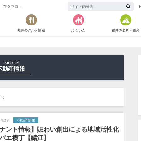
「フクブロ 」
福井のグルメ情報
ふくい人
福井の名所・観光
CATEGORY
不動産情報
す！
4.28
不動産情報
ナント情報】賑わい創出による地域活性化
バエ横丁【鯖江】