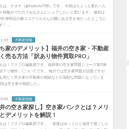
ちは、ナオヤ（@tsubota708）です。 今回はちょっと変わった
ト情報がでたのでみなさんにシェアしたいと思います。 場所は
TAYA 神明店の横ココグリルさんの隣にある空き地だったところに
す！ …
1.09
不動産情報
ち家のデメリット】福井の空き家・不動産
く売る方法「訳あり物件買取PRO」
ちは！フクブロ編集部です。福井県の空き家問題シリーズ第3弾
訳アリ物件」についてです。 地方では空き家問題が話題ですが、
も同じく空き家や不動産の相続などが深刻な問題になっていま
今回は空き家や相続した…
0.06
不動産情報
井の空き家探し】空き家バンクとは？メリ
とデメリットを解説！
ちは！フクブロ編集部です。 「老後はゆっくりと福井で過ごした