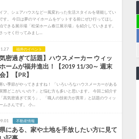
イフ、シェアハウスなど一風変わった生活スタイルを堪能してい
です。 今日は夢のマイホームをゲットする前にぜひ行ってほし
泊できる展示場「松栄ホーム春江展示場」を紹介していきます。
さっそく行ってみまし…
1.27
福井のイベント
気密過ぎて話題】ハウスメーカー ウィッ
ホームが福井進出！【2019 11/30～ 週末
会】【PR】
寒い季節がやってきますね！ 「いろいろなハウスメーカーがある
実際どこがいいの？」と悩む方も多いと思います。 今回ご紹介す
「高気密過ぎて笑う」、「職人の技術力が異常」と話題のウィッ
ームさんです。 小…
9.01
不動産情報
県にある、家や土地を手放したい方に見て
い記事