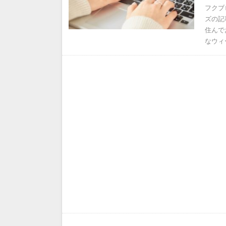
フクブ
ズの記
住んで
なウィ