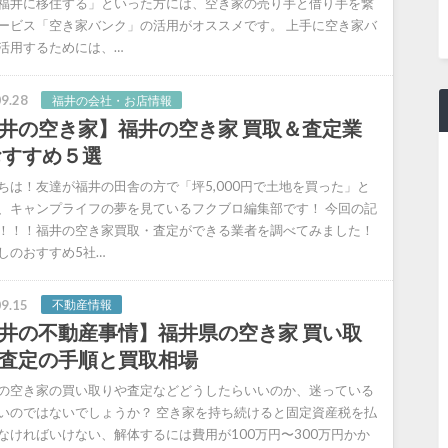
福井に移住する」といった方には、空き家の売り手と借り手を繋
ービス「空き家バンク」の活用がオススメです。 上手に空き家バ
活用するためには、…
9.28
福井の会社・お店情報
井の空き家】福井の空き家 買取＆査定業
おすすめ５選
ちは！友達が福井の田舎の方で「坪5,000円で土地を買った」と
、キャンプライフの夢を見ているフクブロ編集部です！ 今回の記
！！！福井の空き家買取・査定ができる業者を調べてみました！
しのおすすめ5社…
9.15
不動産情報
井の不動産事情】福井県の空き家 買い取
査定の手順と買取相場
の空き家の買い取りや査定などどうしたらいいのか、迷っている
いのではないでしょうか？ 空き家を持ち続けると固定資産税を払
なければいけない、解体するには費用が100万円〜300万円かか