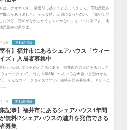
ちは。ナオヤです。 最近引っ越そうと思ってまして、不動産屋さ
す機会がありました。 そんな時、話題になったのが、「家や土地
したけど、売却がなかなかうまくいかない」といった話です。 両
地元福井の家や土…
4.25
不動産情報
室有】福井市にあるシェアハウス「ウィー
イズ」入居者募集中
前駅から歩いて５分のところにある、福井市みのりにあるシェア
”ウィークタイズ”。 住んで早3年！いろいろな出会いと別れがあ
た。 そんなウィークタイズですが、随時入居者募集中。 というこ
ウ…
2.19
不動産情報
集記事】福井市にあるシェアハウス1年間
が無料!?シェアハウスの魅力を発信できる
者募集