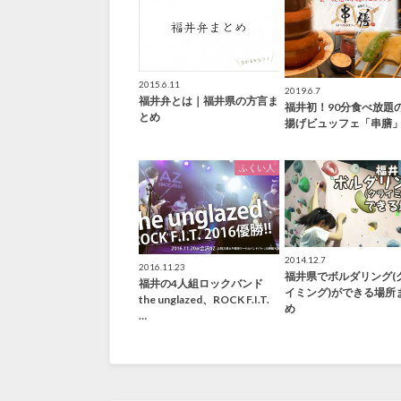
2015.6.11
2019.6.7
福井弁とは｜福井県の方言ま
福井初！90分食べ放題
とめ
揚げビュッフェ「串膳
ふくい人
2014.12.7
2016.11.23
福井県でボルダリング(
福井の4人組ロックバンド
イミング)ができる場所
the unglazed、ROCK F.I.T.
め
…