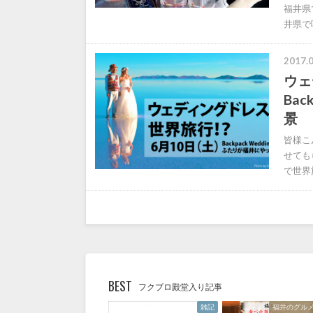
福井県
井県で
2017.0
ウェ
Ba
景 
皆様こ
せてもら
で世界
BEST
フクブロ殿堂入り記事
雑記
福井のグル