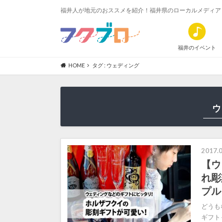
福井人が地元のおススメを紹介！福井県のローカルメディア
福井のイベント
HOME
タグ : ウェディング
ウ
2017.0
【ウ
れ彫
プル
どうも
ギフト