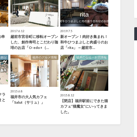
2017.6.12
2019.7.5
の串
越前市宮谷町に移転オープン
新オープン！肉好き集まれ！
」
した、創作寿司とこだわり珈
和牛ひつまぶしと肉盛りのお
琲のお店「O-edo+（…
店「rita」 ～越前市…
雑記
福井のグルメ情報
福井の会社・お店情報
2015.6.8
クラ
2015.8.12
福井市の大人気カフェ
まと
【閉店】福井駅前にできた猫
「Salut（サリュ）」
カフェ”猫魔女”にいってきま
した。