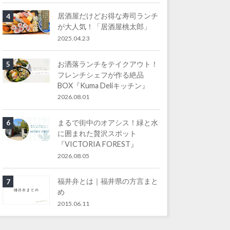
居酒屋だけどお得な寿司ランチ
4
が大人気！「居酒屋桃太郎」
2025.04.23
お洒落ランチをテイクアウト！
5
フレンチシェフが作る絶品
BOX『Kuma Deliキッチン』
2026.08.01
まるで街中のオアシス！緑と水
6
に囲まれた贅沢スポット
『VICTORIA FOREST』
2026.08.05
福井弁とは｜福井県の方言まと
7
め
2015.06.11