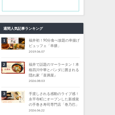
週間人気記事ランキング
福井初！90分食べ放題の串揚げ
1
ビュッフェ「串膳」
2019.06.07
福井で話題のマーラータン！本
2
格四川中華とパンダに囲まれる
隠れ家『喜満屋』
2026.08.03
手渡しされる感動のライブ感！
3
永平寺町にオープンした新感覚
の手巻き寿司専門店「巻乃巴」
2026.06.22