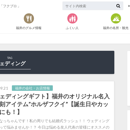
「フクブロ 」
福井のグルメ情報
ふくい人
福井の名所・観光
TAG
ェディング
9.21
福井の会社・お店情報
ェディングギフト】福井のオリジナル名入
刻アイテム”ホルザフクイ”【誕生日やカッ
にも！】
なっちゃんです！私の周りでも結婚式ラッシュ！！ ウェディング
って悩みませんか！？ 今日は悩める友人代表の皆様にオススメの