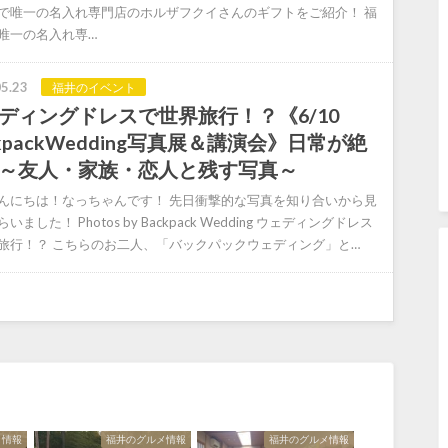
で唯一の名入れ専門店のホルザフクイさんのギフトをご紹介！ 福
唯一の名入れ専…
5.23
福井のイベント
ディングドレスで世界旅行！？《6/10
ckpackWedding写真展＆講演会》日常が絶
～友人・家族・恋人と残す写真～
んにちは！なっちゃんです！ 先日衝撃的な写真を知り合いから見
いました！ Photos by Backpack Wedding ウェディングドレス
旅行！？ こちらのお二人、「バックパックウェディング」と…
メ情報
福井のグルメ情報
福井のグルメ情報