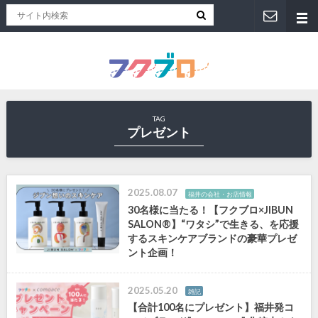
福井人が地元のおススメを紹介！福井県のローカルメディア「フクブロ 」
TAG
プレゼント
2025.08.07
福井の会社・お店情報
30名様に当たる！【フクブロ×JIBUN
SALON®】“ワタシ”で生きる、を応援
するスキンケアブランドの豪華プレゼ
ント企画！
2025.05.20
雑記
【合計100名にプレゼント】福井発コ