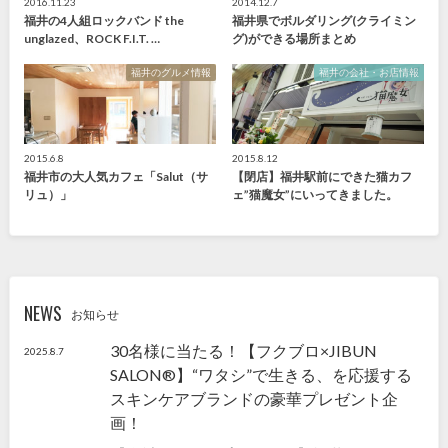
2016.11.23
2014.12.7
福井の4人組ロックバンド the
福井県でボルダリング(クライミン
unglazed、ROCK F.I.T. …
グ)ができる場所まとめ
福井のグルメ情報
福井の会社・お店情報
2015.6.8
2015.8.12
福井市の大人気カフェ「Salut（サ
【閉店】福井駅前にできた猫カフ
リュ）」
ェ”猫魔女”にいってきました。
NEWS
お知らせ
30名様に当たる！【フクブロ×JIBUN
2025.8.7
SALON®】“ワタシ”で生きる、を応援する
スキンケアブランドの豪華プレゼント企
画！