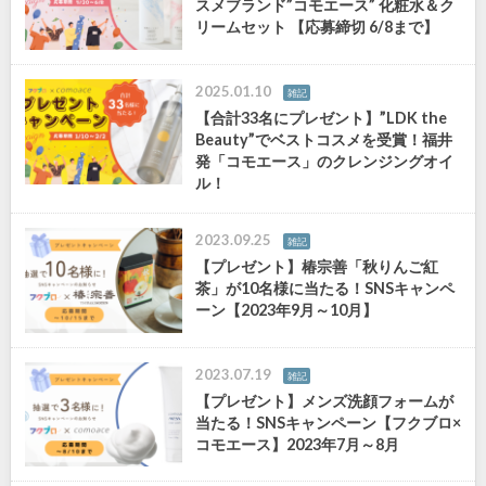
スメブランド”コモエース” 化粧水＆ク
リームセット 【応募締切 6/8まで】
2025.01.10
雑記
【合計33名にプレゼント】”LDK the
Beauty”でベストコスメを受賞！福井
発「コモエース」のクレンジングオイ
ル！
2023.09.25
雑記
【プレゼント】椿宗善「秋りんご紅
茶」が10名様に当たる！SNSキャンペ
ーン【2023年9月～10月】
2023.07.19
雑記
【プレゼント】メンズ洗顔フォームが
当たる！SNSキャンペーン【フクブロ×
コモエース】2023年7月～8月