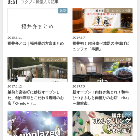
BEST
フクブロ殿堂入り記事
雑記
福井のグルメ情報
2015.6.11
2019.6.7
福井弁とは｜福井県の方言まとめ
福井初！90分食べ放題の串揚げビ
ュッフェ「串膳」
福井のグルメ情報
福井のグルメ情報
2017.6.12
2019.7.5
越前市宮谷町に移転オープンし
新オープン！肉好き集まれ！和牛
た、創作寿司とこだわり珈琲のお
ひつまぶしと肉盛りのお店「rita」
店「O-edo+（…
～越前市…
ふくい人
雑記