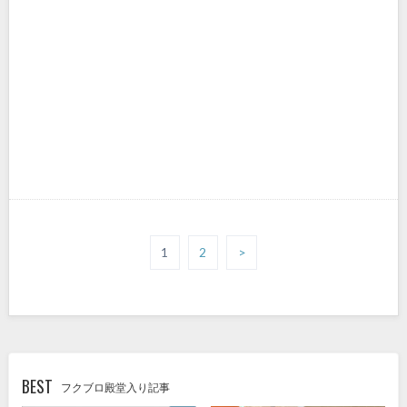
1
2
>
BEST
フクブロ殿堂入り記事