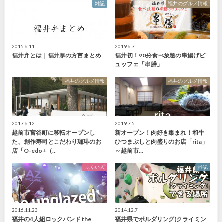
雑記
福井のグルメ情報
2015.6.11
2019.6.7
福井弁とは｜福井県の方言まとめ
福井初！90分食べ放題の串揚げビ
ュッフェ「串膳」
福井のグルメ情報
福井のグルメ情報
2017.6.12
2019.7.5
越前市宮谷町に移転オープンし
新オープン！肉好き集まれ！和牛
た、創作寿司とこだわり珈琲のお
ひつまぶしと肉盛りのお店「rita」
店「O-edo+（…
～越前市…
ふくい人
雑記
2016.11.23
2014.12.7
福井の4人組ロックバンド the
福井県でボルダリング(クライミン