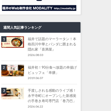
週間人気記事ランキング
福井で話題のマーラータン！本
1
格四川中華とパンダに囲まれる
隠れ家『喜満屋』
2026.08.03
福井初！90分食べ放題の串揚げ
2
ビュッフェ「串膳」
2019.06.07
手渡しされる感動のライブ感！
3
永平寺町にオープンした新感覚
の手巻き寿司専門店「巻乃巴」
2026.06.22