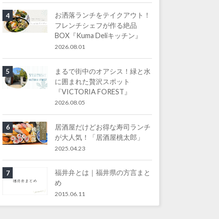
お洒落ランチをテイクアウト！
4
フレンチシェフが作る絶品
BOX『Kuma Deliキッチン』
2026.08.01
まるで街中のオアシス！緑と水
5
に囲まれた贅沢スポット
『VICTORIA FOREST』
2026.08.05
居酒屋だけどお得な寿司ランチ
6
が大人気！「居酒屋桃太郎」
2025.04.23
福井弁とは｜福井県の方言まと
7
め
2015.06.11