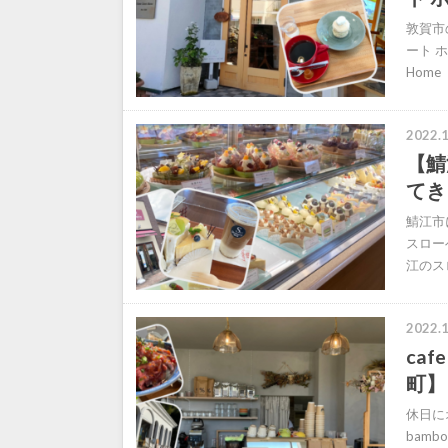
敦賀市
ート 
Hom
2022.1
【鯖
てき
鯖江市に
スロー
江のスロ
2022.1
ca
町】
休日に
bam