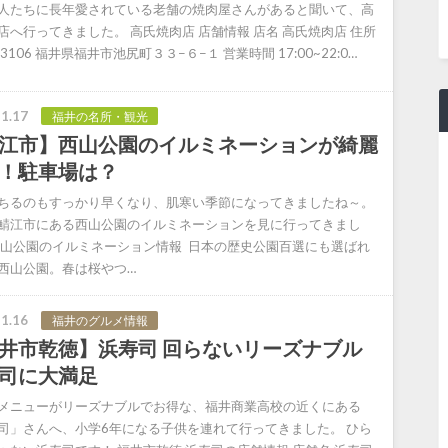
人たちに長年愛されている老舗の焼肉屋さんがあると聞いて、高
店へ行ってきました。 高氏焼肉店 店舗情報 店名 高氏焼肉店 住所
-3106 福井県福井市池尻町３３−６−１ 営業時間 17:00~22:0…
1.17
福井の名所・観光
江市】西山公園のイルミネーションが綺麗
！駐車場は？
ちるのもすっかり早くなり、肌寒い季節になってきましたね～。
鯖江市にある西山公園のイルミネーションを見に行ってきまし
西山公園のイルミネーション情報 日本の歴史公園百選にも選ばれ
西山公園。春は桜やつ…
1.16
福井のグルメ情報
井市乾徳】浜寿司 回らないリーズナブル
司に大満足
メニューがリーズナブルでお得な、福井商業高校の近くにある
司」さんへ、小学6年になる子供を連れて行ってきました。 ひら