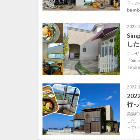
子」が今
𝗯𝗮𝗺𝗯
2022.1
Sim
した
エンゼ
「Simp
Tendr
2022.1
202
行っ
美浜町の
した。
っている