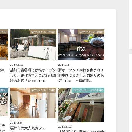
メ情報
福井のグルメ情報
福井のグルメ情報
2017.6.12
2019.7.5
の串
越前市宮谷町に移転オープン
新オープン！肉好き集まれ！
」
した、創作寿司とこだわり珈
和牛ひつまぶしと肉盛りのお
琲のお店「O-edo+（…
店「rita」 ～越前市…
雑記
福井のグルメ情報
福井の会社・お店情報
2015.6.8
クラ
2015.8.12
福井市の大人気カフェ
まと
【閉店】福井駅前にできた猫