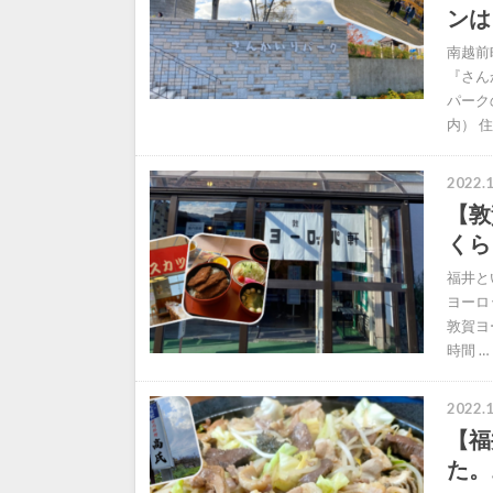
ンは
南越前
『さん
パーク
内） 住
2022.1
【敦
くら
福井と
ヨーロ
敦賀ヨ
時間 …
2022.1
【福
た。