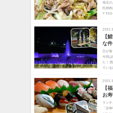
地元の
氏焼肉
〒910
2022.1
【鯖
な件
日が落
今回は
た！ 
ている
2022.1
【福
お寿
ランチ
「浜寿