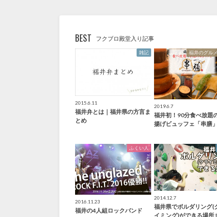
BEST
フクブロ殿堂入り記事
雑記
福井のグル
2015.6.11
2019.6.7
福井弁とは｜福井県の方言ま
福井初！90分食べ放題
とめ
揚げビュッフェ「串膳
ふくい人
2014.12.7
2016.11.23
福井県でボルダリング(
福井の4人組ロックバンド
イミング)ができる場所