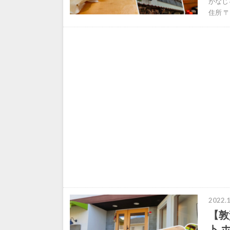
がなじ
住所 〒
2022.1
【敦
ト 