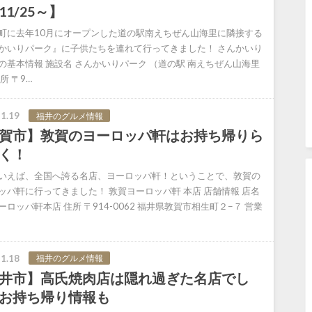
11/25～】
町に去年10月にオープンした道の駅南えちぜん山海里に隣接する
かいりパーク』に子供たちを連れて行ってきました！ さんかいり
の基本情報 施設名 さんかいりパーク （道の駅 南えちぜん山海里
所 〒9…
1.19
福井のグルメ情報
賀市】敦賀のヨーロッパ軒はお持ち帰りら
く！
いえば、全国へ誇る名店、ヨーロッパ軒！ということで、敦賀の
ッパ軒に行ってきました！ 敦賀ヨーロッパ軒 本店 店舗情報 店名
ーロッパ軒本店 住所 〒914-0062 福井県敦賀市相生町２−７ 営業
1.18
福井のグルメ情報
井市】高氏焼肉店は隠れ過ぎた名店でし
お持ち帰り情報も