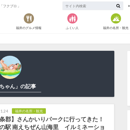
「フクブロ 」
福井のグルメ情報
ふくい人
福井の名所・観光
ちゃん」の記事
1.24
福井の名所・観光
条郡】さんかいりパークに行ってきた！
の駅 南えちぜん山海里 イルミネーショ