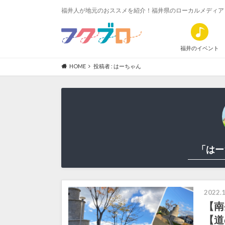
福井人が地元のおススメを紹介！福井県のローカルメディア
福井のイベント
HOME
投稿者 : はーちゃん
「はー
2022.1
【南
【道