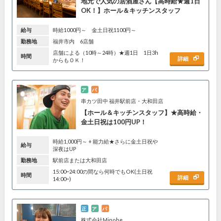
地元で人気の居酒屋さん【高時給★週1日
OK！】ホール＆キッチンスタッフ
給与
時給1000円～ 金土日祝1100円～
勤務地
福井市内 6店舗
店舗による（10時～24時）★週1日 1日3h
時間
詳細
からもＯＫ！
ア
パ
串カツ田中 福井駅前店・大和田店
【ホール＆キッチンスタッフ】★高時給・
金土日祝は100円UP！
時給1,000円～ + 能力給★さらに金土日祝や
給与
深夜はUP
勤務地
駅前店または大和田店
15:00~24:00の間なら何時でもOK(土日祝
時間
詳細
14:00~)
正
ア
パ
株式会社Minobe