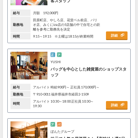
客スタッフ
給与
月額 192,000円
田原町店、やしろ店、花堂ベル前店、パリ
勤務地
オ店、みくにiza店の5店舗の中で自宅との距
離を参考に勤務先を決定
詳細
時間
9:15～19:15 ※土曜は18:15が終業時間
正
ア
YUSHI
バッグを中心とした雑貨屋のショップスタ
ッフ
給与
アルバイト 時給900円～ 正社員 170,000円～
勤務地
〒910-0011 福井県福井市経田2-1509
アルバイト 10:30～18:00 正社員 10:30～
時間
詳細
19:30
ア
パ
ぼんたグループ