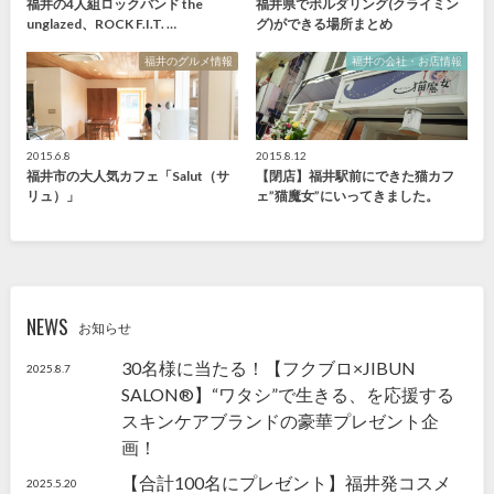
福井の4人組ロックバンド the
福井県でボルダリング(クライミン
unglazed、ROCK F.I.T. …
グ)ができる場所まとめ
福井のグルメ情報
福井の会社・お店情報
2015.6.8
2015.8.12
福井市の大人気カフェ「Salut（サ
【閉店】福井駅前にできた猫カフ
リュ）」
ェ”猫魔女”にいってきました。
NEWS
お知らせ
30名様に当たる！【フクブロ×JIBUN
2025.8.7
SALON®】“ワタシ”で生きる、を応援する
スキンケアブランドの豪華プレゼント企
画！
【合計100名にプレゼント】福井発コスメ
2025.5.20