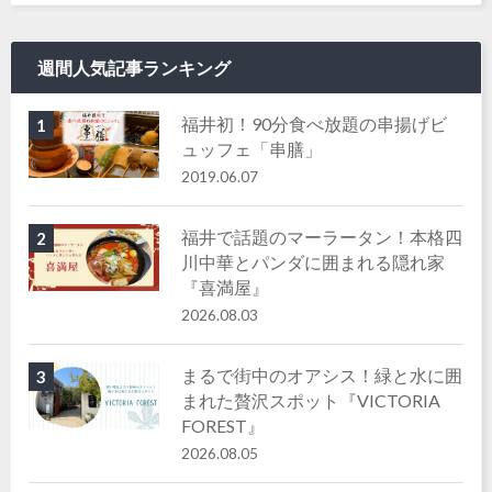
週間人気記事ランキング
福井初！90分食べ放題の串揚げビ
1
ュッフェ「串膳」
2019.06.07
福井で話題のマーラータン！本格四
2
川中華とパンダに囲まれる隠れ家
『喜満屋』
2026.08.03
まるで街中のオアシス！緑と水に囲
3
まれた贅沢スポット『VICTORIA
FOREST』
2026.08.05