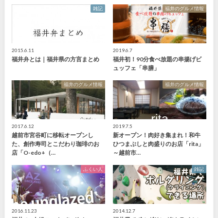
雑記
福井のグルメ情報
2015.6.11
2019.6.7
福井弁とは｜福井県の方言まとめ
福井初！90分食べ放題の串揚げビ
ュッフェ「串膳」
福井のグルメ情報
福井のグルメ情報
2017.6.12
2019.7.5
越前市宮谷町に移転オープンし
新オープン！肉好き集まれ！和牛
た、創作寿司とこだわり珈琲のお
ひつまぶしと肉盛りのお店「rita」
店「O-edo+（…
～越前市…
ふくい人
雑記
2016.11.23
2014.12.7