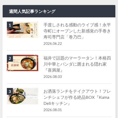
週間人気記事ランキング
手渡しされる感動のライブ感！永平
1
寺町にオープンした新感覚の手巻き
寿司専門店「巻乃巴」
2026.06.22
福井で話題のマーラータン！本格四
2
川中華とパンダに囲まれる隠れ家
『喜満屋』
2026.08.03
お洒落ランチをテイクアウト！フレ
3
ンチシェフが作る絶品BOX『Kuma
Deliキッチン』
2026.08.01