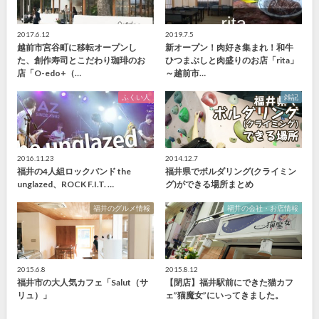
2017.6.12
2019.7.5
越前市宮谷町に移転オープンし
新オープン！肉好き集まれ！和牛
た、創作寿司とこだわり珈琲のお
ひつまぶしと肉盛りのお店「rita」
店「O-edo+（…
～越前市…
ふくい人
雑記
2016.11.23
2014.12.7
福井の4人組ロックバンド the
福井県でボルダリング(クライミン
unglazed、ROCK F.I.T. …
グ)ができる場所まとめ
福井のグルメ情報
福井の会社・お店情報
2015.6.8
2015.8.12
福井市の大人気カフェ「Salut（サ
【閉店】福井駅前にできた猫カフ
リュ）」
ェ”猫魔女”にいってきました。