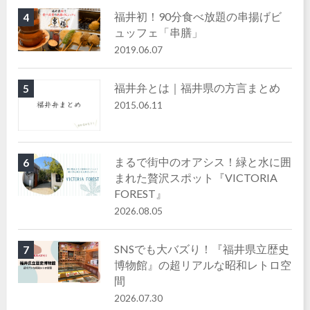
福井初！90分食べ放題の串揚げビ
4
ュッフェ「串膳」
2019.06.07
福井弁とは｜福井県の方言まとめ
5
2015.06.11
まるで街中のオアシス！緑と水に囲
6
まれた贅沢スポット『VICTORIA
FOREST』
2026.08.05
SNSでも大バズり！『福井県立歴史
7
博物館』の超リアルな昭和レトロ空
間
2026.07.30