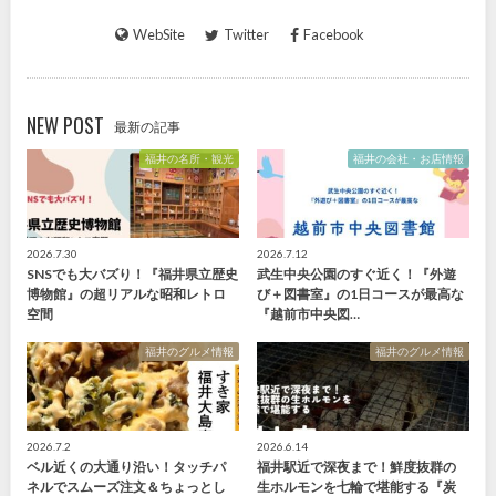
WebSite
Twitter
Facebook
NEW POST
最新の記事
福井の名所・観光
福井の会社・お店情報
2026.7.30
2026.7.12
SNSでも大バズり！『福井県立歴史
武生中央公園のすぐ近く！『外遊
博物館』の超リアルな昭和レトロ
び＋図書室』の1日コースが最高な
空間
『越前市中央図…
福井のグルメ情報
福井のグルメ情報
2026.7.2
2026.6.14
ベル近くの大通り沿い！タッチパ
福井駅近で深夜まで！鮮度抜群の
ネルでスムーズ注文＆ちょっとし
生ホルモンを七輪で堪能する『炭