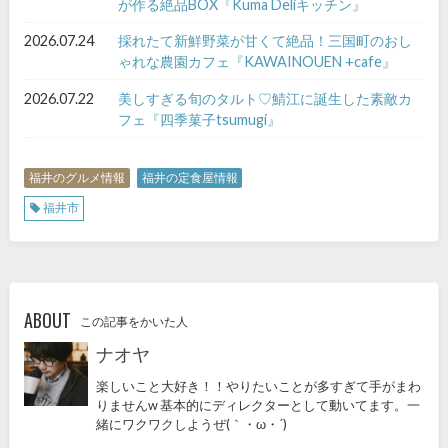
が作る絶品BOX『Kuma Deliキッチン』
2026.07.24
採れたて新鮮野菜が甘くて絶品！三国町のおし
ゃれな農園カフェ『KAWAINOUEN +cafe』
2026.07.22
美しすぎる旬のタルト♡鯖江に誕生した素敵カ
フェ『四季菓子tsumugi』
福井のグルメ情報
福井の定食屋情報
福井市
ABOUT
この記事をかいた人
ナオヤ
楽しいこと大好き！！やりたいことが多すぎて手がまわ
りませんw 基本的にディレクターとして動いてます。一
緒にワクワクしようぜ(｀・ω・´)