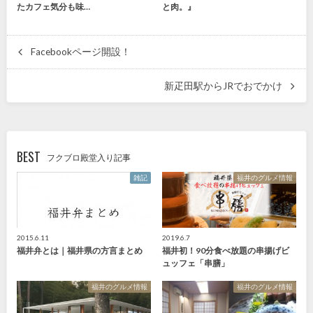
たカフェ気分も味…
と肉。』
Facebookページ開設！
新疋田駅からJRでおでかけ
BEST
フクブロ殿堂入り記事
雑記
福井のグルメ情報
2015.6.11
2019.6.7
福井弁とは｜福井県の方言まとめ
福井初！90分食べ放題の串揚げビ
ュッフェ「串膳」
福井のグルメ情報
福井のグルメ情報