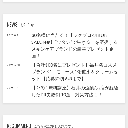
NEWS
お知らせ
30名様に当たる！【フクブロ×JIBUN
2025.8.7
SALON®】“ワタシ”で生きる、を応援する
スキンケアブランドの豪華プレゼント企
画！
【合計100名にプレゼント】福井発コスメ
2025.5.20
ブランド”コモエース” 化粧水＆クリームセ
ット 【応募締切 6/8まで】
【2/9㈰ 無料講座】福井の企業/お店が経験
2025.1.21
したPR失敗例 10選！対策方法も！
RECOMMEND
こちらの記事も人気です。