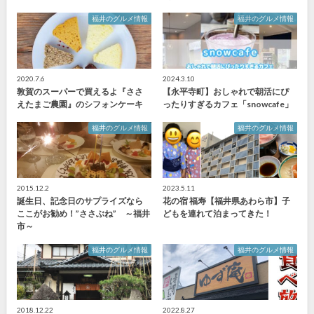
福井のグルメ情報
福井のグルメ情報
2020.7.6
2024.3.10
敦賀のスーパーで買えるよ『ささ
【永平寺町】おしゃれで朝活にぴ
えたまご農園』のシフォンケーキ
ったりすぎるカフェ「snowcafe」
福井のグルメ情報
福井のグルメ情報
2015.12.2
2023.5.11
誕生日、記念日のサプライズなら
花の宿 福寿【福井県あわら市】子
ここがお勧め！”ささぶね” ～福井
どもを連れて泊まってきた！
市～
福井のグルメ情報
福井のグルメ情報
2018.12.22
2022.8.27