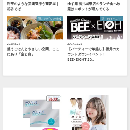
料亭のような雰囲気漂う蕎麦屋｜
ゆず庵 福井城東店のランチ食べ放
笏谷そば
題はロボットが運んでくる
福井のグルメ情報
福井のイベント
2025.6.29
2017.12.23
整うごはんとやさしい空間、ここ
【パーティーで年越し】福井のカ
にあり「空と白」
ウントダウンイベント！
BEE×EIGHT 20…