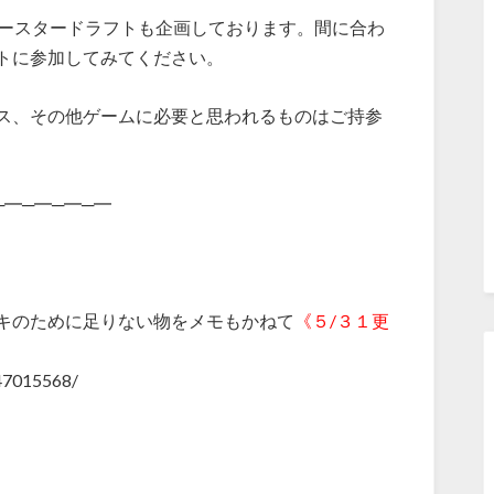
ブースタードラフトも企画しております。間に合わ
トに参加してみてください。
ス、その他ゲームに必要と思われるものはご持参
─━─━─━─━
キのために足りない物をメモもかねて
《５/３１更
747015568/