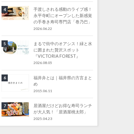
手渡しされる感動のライブ感！
4
永平寺町にオープンした新感覚
の手巻き寿司専門店「巻乃巴」
2026.06.22
まるで街中のオアシス！緑と水
5
に囲まれた贅沢スポット
『VICTORIA FOREST』
2026.08.05
福井弁とは｜福井県の方言まと
6
め
2015.06.11
居酒屋だけどお得な寿司ランチ
7
が大人気！「居酒屋桃太郎」
2025.04.23