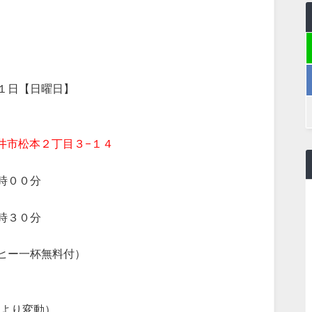
日【日曜日】
本２丁目３−１４
００分
３０分
一杯無料付）
により変動）