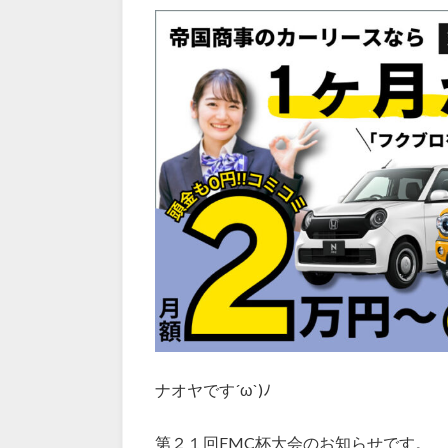
ナオヤです´ω`)ﾉ
第２１回FMC杯大会のお知らせです。