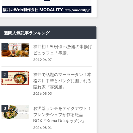
週間人気記事ランキング
福井初！90分食べ放題の串揚げ
1
ビュッフェ「串膳」
2019.06.07
福井で話題のマーラータン！本
2
格四川中華とパンダに囲まれる
隠れ家『喜満屋』
2026.08.03
お洒落ランチをテイクアウト！
3
フレンチシェフが作る絶品
BOX『Kuma Deliキッチン』
2026.08.01