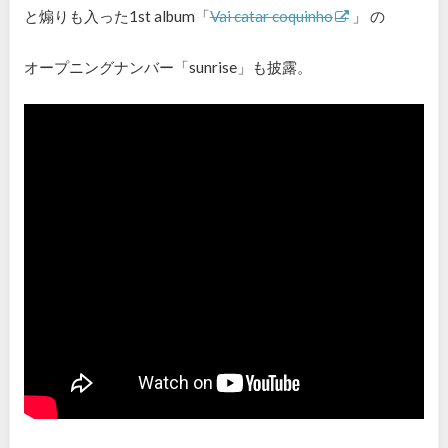
と煽りも入った1st album「
Vai catar coquinho
」 の
オープニングナンバー「sunrise」も披露。