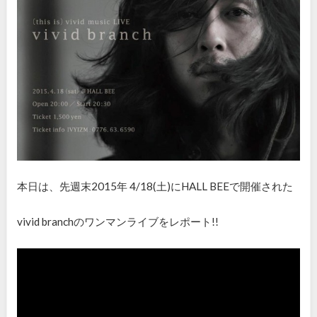
本日は、先週末2015年
4/18(
土
)
に
HALL BEE
で開催された
vivid branch
のワンマンライブをレポート
!!