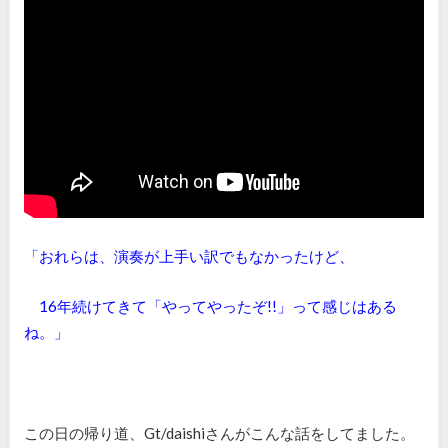
「おれらは、演奏が上手い訳でもなかったけど、
16
年続けてきて「やってやったぞ
!!」
って感じはある
ね。」
この日の
帰り道、
Gt/daishi
さんがこんな
話をしてました。