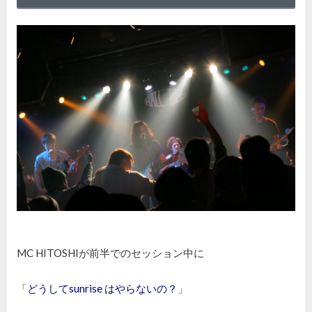
MC HITOSHI
が前半でのセッション中に
「
どうしてsunrise はやらないの？
」