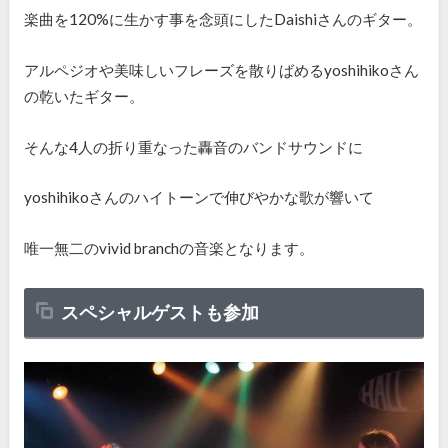
楽曲を
120%
に生かす事を念頭にした
Daishi
さんのギター。
アルペジオや美味しいフレーズを散りばめる
yoshihiko
さん
の乾いたギター。
そんな4人の折り重なった轟音のバンドサウンドに
yoshihiko
さんのハイトーンで伸びやかな歌が響いて
唯一無二のvivid branch
の音楽となります。
スペシャルゲストも参加