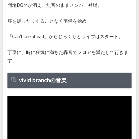
開場
BGM
が消え、無音のままメンバー登場。
客を煽ったりすることなく準備を始め
「
Can’t see ahead
」からじっくりとライブはスタート。
丁寧に、時に狂気に満ちた轟音でフロアを満たして行きま
す。
vivid branch
の音楽