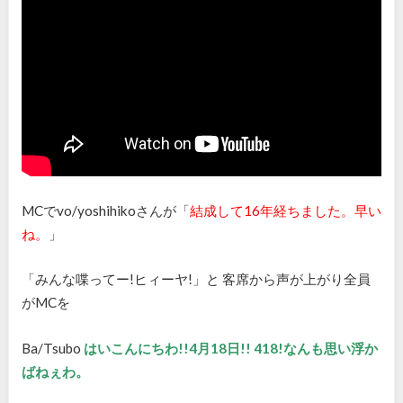
MCでvo/yoshihikoさんが「
結成して
16
年経ちました。早い
ね。
」
「みんな喋ってー!ヒィーヤ
!
」と 客席から声が上がり全員
がMCを
Ba/Tsubo
はいこんにちわ
!!4
月
18
日!!
418!
なんも思い浮か
ばねぇわ。