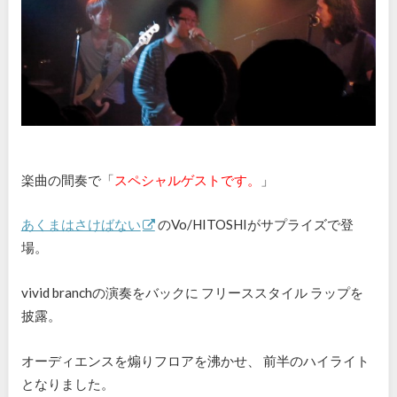
楽曲の間奏で「
スペシャルゲストです。
」
あくまはさけばない
のVo/
HITOSHI
がサプライズで登
場。
vivid branchの演奏をバックに フリーススタイル ラップを
披露。
オーディエンスを煽りフロアを沸かせ、 前半のハイライト
となりました。