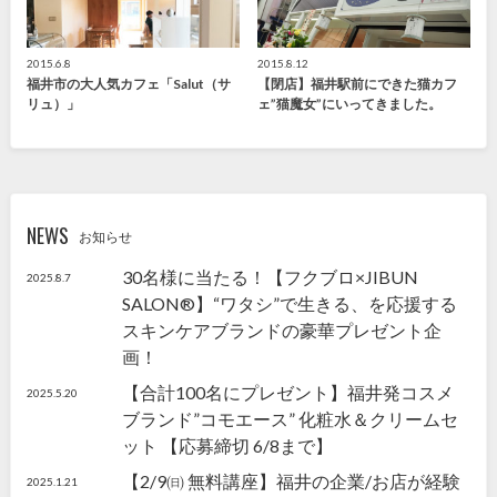
2015.6.8
2015.8.12
福井市の大人気カフェ「Salut（サ
【閉店】福井駅前にできた猫カフ
リュ）」
ェ”猫魔女”にいってきました。
NEWS
お知らせ
30名様に当たる！【フクブロ×JIBUN
2025.8.7
SALON®】“ワタシ”で生きる、を応援する
スキンケアブランドの豪華プレゼント企
画！
【合計100名にプレゼント】福井発コスメ
2025.5.20
ブランド”コモエース” 化粧水＆クリームセ
ット 【応募締切 6/8まで】
【2/9㈰ 無料講座】福井の企業/お店が経験
2025.1.21