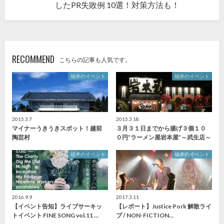
したPR失敗例 10選！対策方法も！
RECOMMEND
こちらの記事も人気です。
福井のイベント
福井のイベント
2015.3.7
2015.3.18
マイナーうきうきスポット！越前
３月３１日までから揚げ３個１０
陶芸村
０円”ラーメン屋岩本屋”～武生店～
福井のイベント
福井のイベント
2016.9.9
2017.3.11
【イベント告知】ライブサーキッ
【レポート】Justice Pork 解散ライ
トイベント FINE SONG vol.11 …
ブ / NON-FICTION…