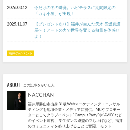
2026.03.12
今だけの冬の味覚。ハピテラスに期間限定の
「カキ小屋」が出現！
2025.11.07
【プレゼントあり】福井が生んだ天才 長坂真護
展へ！アートの力で世界を変える熱量を体感せ
よ！
福井のイベント
ABOUT
この記事をかいた人
NACCHAN
福井県勝山市出身 31歳 Webマーケティング・コンサル
ティングを地域企業・メディアに提供。MCやプロモー
ターとしてクラブイベント"Campus Party"や"AVID"など
のイベント運営、 学生ダンス連盟の立ち上げなど、福井
のコミュニティを盛り上げることに奮闘。 モットー