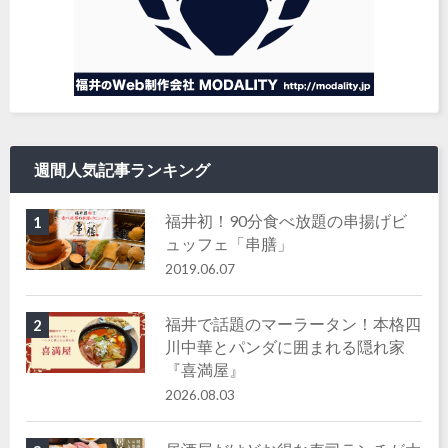
週間人気記事ランキング
福井初！90分食べ放題の串揚げビ
1
ュッフェ「串膳」
2019.06.07
福井で話題のマーラータン！本格四
2
川中華とパンダに囲まれる隠れ家
『喜満屋』
2026.08.03