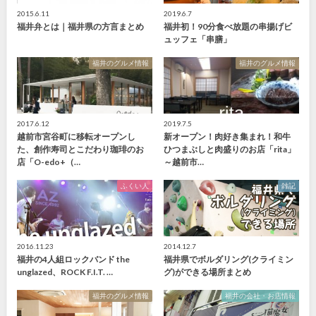
2015.6.11
2019.6.7
福井弁とは｜福井県の方言まとめ
福井初！90分食べ放題の串揚げビ
ュッフェ「串膳」
福井のグルメ情報
福井のグルメ情報
2017.6.12
2019.7.5
越前市宮谷町に移転オープンし
新オープン！肉好き集まれ！和牛
た、創作寿司とこだわり珈琲のお
ひつまぶしと肉盛りのお店「rita」
店「O-edo+（…
～越前市…
ふくい人
雑記
2016.11.23
2014.12.7
福井の4人組ロックバンド the
福井県でボルダリング(クライミン
unglazed、ROCK F.I.T. …
グ)ができる場所まとめ
福井のグルメ情報
福井の会社・お店情報