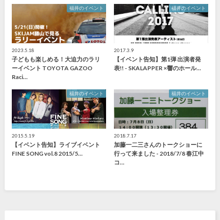
福井のイベント
福井のイベント
2023.5.18
2017.3.9
子どもも楽しめる！大迫力のラリ
【イベント告知】第1弾 出演者発
ーイベント TOYOTA GAZOO
表!! - SKALAPPER ×響のホール…
Raci…
福井のイベント
福井のイベント
2015.5.19
2018.7.17
【イベント告知】ライブイベント
加藤一二三さんのトークショーに
FINE SONG vol.8 2015/5…
行って来ました - 2018/7/8 春江中
コ…