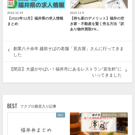
2022.12.19
2022.11.9
【2022年12月】福井県の求人情報
【持ち家のデメリット】福井の空
まとめ
き家・不動産を賢く売る方法「訳
あり物件買取PR…
創業八十余年 越前そばの老舗「見吉屋」さんに行ってきま
した
【閉店】大盛がやばい！福井市にあるレストラン”若生軒”に
いってきました
BEST
フクブロ殿堂入り記事
雑記
福井のグルメ情報