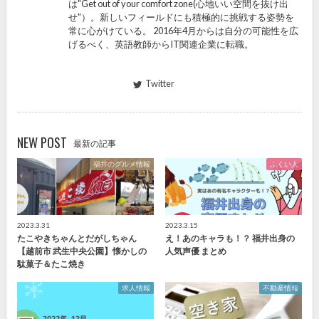
は"Get out of your comfort zone(心地いい空間を抜け出
せ"）。新しいフィールドにも積極的に挑戦する姿勢を
常に心がけている。 2016年4月からは自分の可能性を広
げるべく、英語教師からIT関連企業に転職。
Twitter
NEW POST
最新の記事
福井のグルメ情報
ふくい人
2023.3.31
2023.3.15
たこやきちゃんとだがしちゃん
え！あのキャラも！？ 福井出身の
【越前市 武生中央公園】懐かしの
人気声優 まとめ
駄菓子＆たこ焼き
求人情報
不動産情報