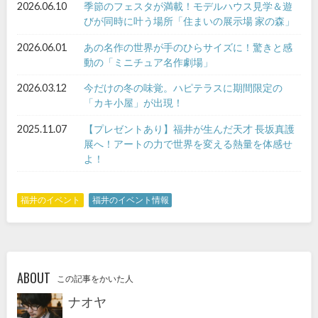
2026.06.10
季節のフェスタが満載！モデルハウス見学＆遊
びが同時に叶う場所「住まいの展示場 家の森」
2026.06.01
あの名作の世界が手のひらサイズに！驚きと感
動の「ミニチュア名作劇場」
2026.03.12
今だけの冬の味覚。ハピテラスに期間限定の
「カキ小屋」が出現！
2025.11.07
【プレゼントあり】福井が生んだ天才 長坂真護
展へ！アートの力で世界を変える熱量を体感せ
よ！
福井のイベント
福井のイベント情報
ABOUT
この記事をかいた人
ナオヤ