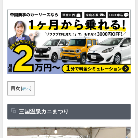
目次
[
表示
]
三国温泉カニまつり