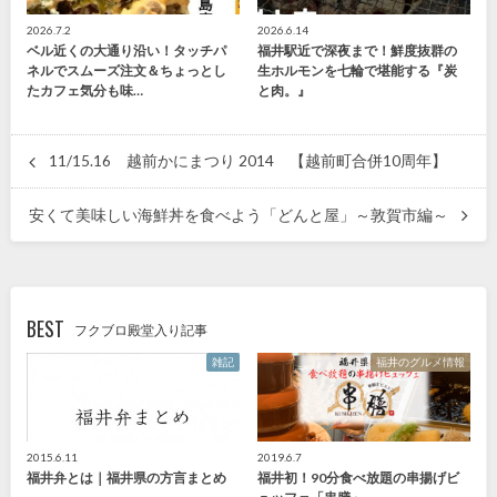
2026.7.2
2026.6.14
ベル近くの大通り沿い！タッチパ
福井駅近で深夜まで！鮮度抜群の
ネルでスムーズ注文＆ちょっとし
生ホルモンを七輪で堪能する『炭
たカフェ気分も味…
と肉。』
11/15.16 越前かにまつり 2014 【越前町合併10周年】
安くて美味しい海鮮丼を食べよう「どんと屋」～敦賀市編～
BEST
フクブロ殿堂入り記事
雑記
福井のグルメ情報
2015.6.11
2019.6.7
福井弁とは｜福井県の方言まとめ
福井初！90分食べ放題の串揚げビ