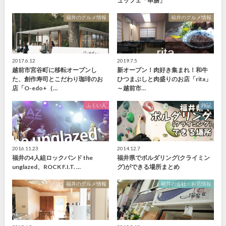
ュッフェ「串膳」
福井のグルメ情報
福井のグルメ情報
2017.6.12
2019.7.5
越前市宮谷町に移転オープンし
新オープン！肉好き集まれ！和牛
た、創作寿司とこだわり珈琲のお
ひつまぶしと肉盛りのお店「rita」
店「O-edo+（…
～越前市…
ふくい人
雑記
2016.11.23
2014.12.7
福井の4人組ロックバンド the
福井県でボルダリング(クライミン
unglazed、ROCK F.I.T. …
グ)ができる場所まとめ
福井のグルメ情報
福井の会社・お店情報