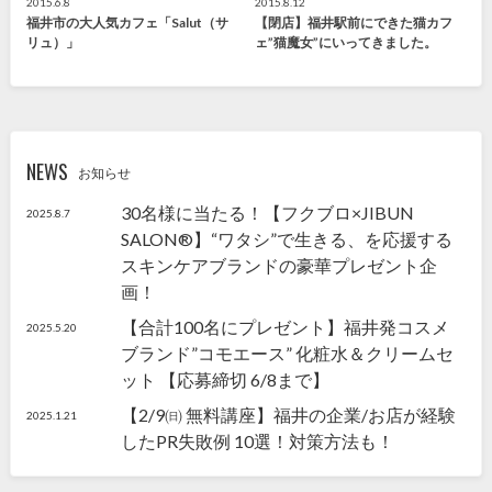
2015.6.8
2015.8.12
福井市の大人気カフェ「Salut（サ
【閉店】福井駅前にできた猫カフ
リュ）」
ェ”猫魔女”にいってきました。
NEWS
お知らせ
30名様に当たる！【フクブロ×JIBUN
2025.8.7
SALON®】“ワタシ”で生きる、を応援する
スキンケアブランドの豪華プレゼント企
画！
【合計100名にプレゼント】福井発コスメ
2025.5.20
ブランド”コモエース” 化粧水＆クリームセ
ット 【応募締切 6/8まで】
【2/9㈰ 無料講座】福井の企業/お店が経験
2025.1.21
したPR失敗例 10選！対策方法も！