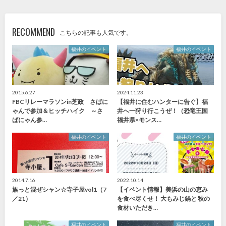
RECOMMEND
こちらの記事も人気です。
福井のイベント
福井のイベント
2015.6.27
2024.11.23
FBCリレーマラソンin芝政 さばに
【福井に住むハンターに告ぐ】福
ゃんで参加＆ヒッチハイク ～さ
井へ一狩り行こうぜ！（恐竜王国
ばにゃん参…
福井県×モンス…
福井のイベント
福井のイベント
2014.7.16
2022.10.14
族っと混ぜシャン☆寺子屋vol1（7
【イベント情報】美浜の山の恵み
／21）
を食べ尽くせ！ 大もみじ鍋と 秋の
食材いただき…
福井のイベント
福井のイベント