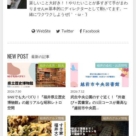
楽しいこと大好き！！やりたいことが多すぎて手がまわ
りませんw 基本的にディレクターとして動いてます。一
緒にワクワクしようぜ(｀・ω・´)
WebSite
Twitter
Facebook
NEW POST
最新の記事
福井の名所・観光
福井の会社・お店情報
2026.7.30
2026.7.12
SNSでも大バズり！『福井県立歴史
武生中央公園のすぐ近く！『外遊
博物館』の超リアルな昭和レトロ
び＋図書室』の1日コースが最高な
空間
『越前市中央図…
福井のグルメ情報
福井のグルメ情報