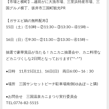
【市場と横町】…越前がに大漁市場、三里浜特産市場、三
国グルメ横丁、坂井市三国町観光PR
【ガサエビ鍋の無料配布】
15日（土）①10時～②11:30～③13:30～④15時～
16日（日）①9:30～②11:30～③13:30～④15時～
抽選で豪華賞品が当たる！カニカニ抽選会や、カニ料理な
どカニづくしな2日間となっております(*^-^*)
●日時 11月15日(土)、16日(日) 両日6:00～16：30
●場所 三国サンセットビーチ駐車場南側(ゆあぽ～と隣)
●お問合せ 三国温泉カニまつり実行委員会
TEL:0776-82-5515