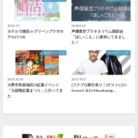
2016.7.5
2018.8.14
ホテルで婚活 in グリーンプラザホ
声優星空プラネタリウム朗読会
テル(7/18)
「ほし×こえ」に参加してきまし
た！
福井のイベント
福井のイベント
2015.10.30
2017.9.23
大野市和泉地区の紅葉イベント
[フクブロ割引有り！]ゲストにDJ
「九頭竜紅葉まつり」に行ってき
Komori ＆DJ Murakamig…
た