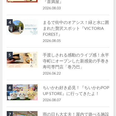
『喜満屋』
2026.08.03
まるで街中のオアシス！緑と水に囲
4
まれた贅沢スポット『VICTORIA
FOREST』
2026.08.05
手渡しされる感動のライブ感！永平
5
寺町にオープンした新感覚の手巻き
寿司専門店「巻乃巴」
2026.06.22
ちいかわ好き必見！『ちいかわPOP
6
UP STORE』に行ってきたよ！
2026.08.07
雨の日も大丈夫！屋内で遊べる施設
7