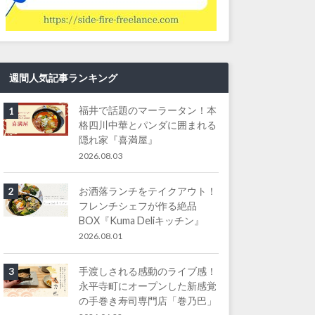
週間人気記事ランキング
福井で話題のマーラータン！本
1
格四川中華とパンダに囲まれる
隠れ家『喜満屋』
2026.08.03
お洒落ランチをテイクアウト！
2
フレンチシェフが作る絶品
BOX『Kuma Deliキッチン』
2026.08.01
手渡しされる感動のライブ感！
3
永平寺町にオープンした新感覚
の手巻き寿司専門店「巻乃巴」