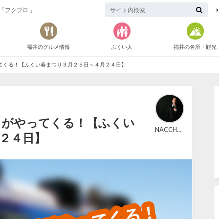
「フクブロ 」
福井のグルメ情報
ふくい人
福井の名所・観光
てくる！【ふくい春まつり３月２５日～４月２４日】
ドがやってくる！【ふくい
NACCHAN
２４日】