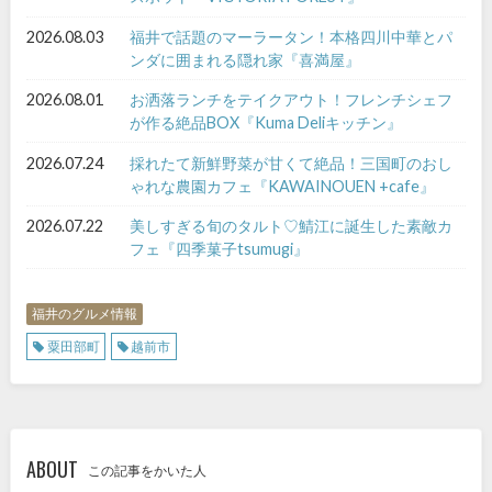
2026.08.03
福井で話題のマーラータン！本格四川中華とパ
ンダに囲まれる隠れ家『喜満屋』
2026.08.01
お洒落ランチをテイクアウト！フレンチシェフ
が作る絶品BOX『Kuma Deliキッチン』
2026.07.24
採れたて新鮮野菜が甘くて絶品！三国町のおし
ゃれな農園カフェ『KAWAINOUEN +cafe』
2026.07.22
美しすぎる旬のタルト♡鯖江に誕生した素敵カ
フェ『四季菓子tsumugi』
福井のグルメ情報
粟田部町
越前市
ABOUT
この記事をかいた人