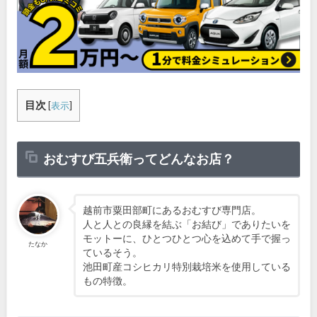
目次
[
表示
]
おむすび五兵衛
ってどんなお店？
越前市粟田部町にあるおむすび専門店。
人と人との良縁を結ぶ「お結び」でありたいを
モットーに、ひとつひとつ心を込めて手で握っ
たなか
ているそう。
池田町産コシヒカリ特別栽培米を使用している
もの特徴。