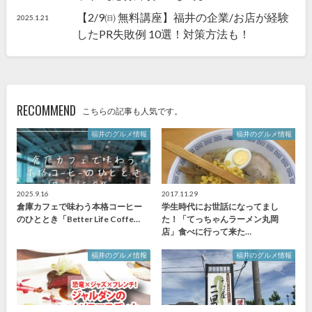
【2/9㈰ 無料講座】福井の企業/お店が経験
2025.1.21
したPR失敗例 10選！対策方法も！
RECOMMEND
こちらの記事も人気です。
福井のグルメ情報
福井のグルメ情報
2025.9.16
2017.11.29
倉庫カフェで味わう本格コーヒー
学生時代にお世話になってまし
のひととき「Better Life Coffe…
た！「てっちゃんラーメン丸岡
店」食べに行って来た…
福井のグルメ情報
福井のグルメ情報