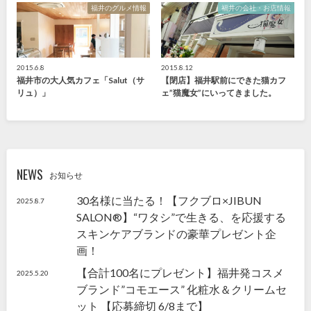
福井のグルメ情報
福井の会社・お店情報
2015.6.8
2015.8.12
福井市の大人気カフェ「Salut（サ
【閉店】福井駅前にできた猫カフ
リュ）」
ェ”猫魔女”にいってきました。
NEWS
お知らせ
30名様に当たる！【フクブロ×JIBUN
2025.8.7
SALON®】“ワタシ”で生きる、を応援する
スキンケアブランドの豪華プレゼント企
画！
【合計100名にプレゼント】福井発コスメ
2025.5.20
ブランド”コモエース” 化粧水＆クリームセ
ット 【応募締切 6/8まで】