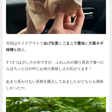
今回はテイクアウトで
あげ生姜
と
ごまニラ醤油
と
大葉ネギ
味噌
を購入。
1つ1つは少し小さめですが、ふわふわの握り具合で食べた
らほろっと口の中にお米の美味しさが広がります！
あまり見かけない具材を購入してみましたがどちらも美味
しかった〜。