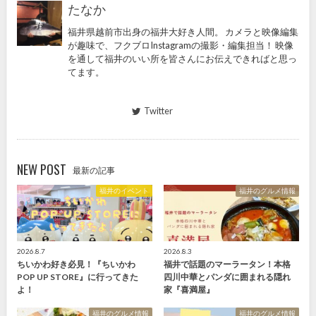
たなか
福井県越前市出身の福井大好き人間。 カメラと映像編集
が趣味で、フクブロInstagramの撮影・編集担当！ 映像
を通して福井のいい所を皆さんにお伝えできればと思っ
てます。
Twitter
NEW POST
最新の記事
福井のイベント
福井のグルメ情報
2026.8.7
2026.8.3
ちいかわ好き必見！『ちいかわ
福井で話題のマーラータン！本格
POP UP STORE』に行ってきた
四川中華とパンダに囲まれる隠れ
よ！
家『喜満屋』
福井のグルメ情報
福井のグルメ情報