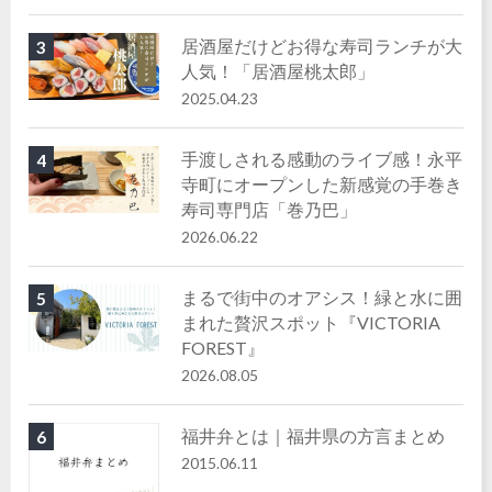
居酒屋だけどお得な寿司ランチが大
3
人気！「居酒屋桃太郎」
2025.04.23
手渡しされる感動のライブ感！永平
4
寺町にオープンした新感覚の手巻き
寿司専門店「巻乃巴」
2026.06.22
まるで街中のオアシス！緑と水に囲
5
まれた贅沢スポット『VICTORIA
FOREST』
2026.08.05
福井弁とは｜福井県の方言まとめ
6
2015.06.11