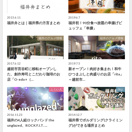
2015.6.11
2019.6.7
福井弁とは｜福井県の方言まとめ
福井初！90分食べ放題の串揚げビ
ュッフェ「串膳」
福井のグルメ情報
福井のグルメ情報
2017.6.12
2019.7.5
越前市宮谷町に移転オープンし
新オープン！肉好き集まれ！和牛
た、創作寿司とこだわり珈琲のお
ひつまぶしと肉盛りのお店「rita」
店「O-edo+（…
～越前市…
ふくい人
雑記
2016.11.23
2014.12.7
福井の4人組ロックバンド the
福井県でボルダリング(クライミン
unglazed、ROCK F.I.T. …
グ)ができる場所まとめ