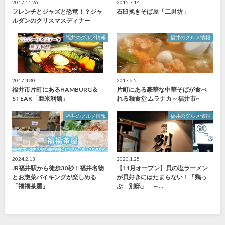
2017.11.26
2015.7.14
フレンチとジャズと恐竜！？ジャ
石臼挽きそば屋「二男坊」
ルダンのクリスマスディナー
福井のグルメ情報
福井のグルメ情報
2017.4.30
2017.6.5
福井市片町にあるHAMBURG＆
片町にある豪華な中華そばが食べ
STEAK「亜米利館」
れる麺食堂 ムラナカ～福井市~
福井のグルメ情報
福井のグルメ情報
2024.2.13
2020.1.25
JR福井駅から徒歩30秒！福井名物
【11月オープン】貝の塩ラーメン
とお惣菜バイキングが楽しめる
が貝好きにはたまらない！「鶏っ
「福福茶屋」
ぷ 別邸」 ～…