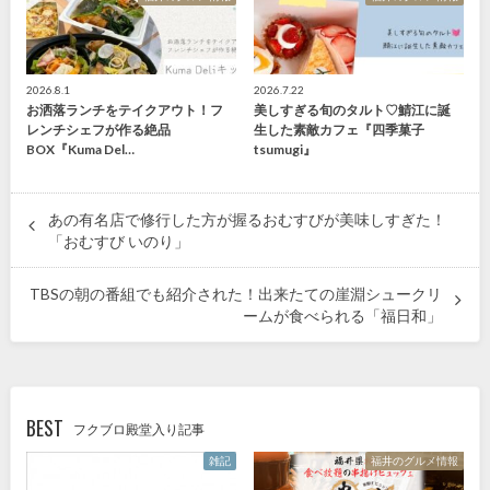
2026.8.1
2026.7.22
お洒落ランチをテイクアウト！フ
美しすぎる旬のタルト♡鯖江に誕
レンチシェフが作る絶品
生した素敵カフェ『四季菓子
BOX『Kuma Del…
tsumugi』
あの有名店で修行した方が握るおむすびが美味しすぎた！
「おむすび いのり」
TBSの朝の番組でも紹介された！出来たての崖淵シュークリ
ームが食べられる「福日和」
BEST
フクブロ殿堂入り記事
雑記
福井のグルメ情報