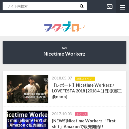
福井人が地元のおススメを紹介！福井県のローカルメディア「フクブロ 」
TAG
Nicetime Workerz
2018.05.07
福井のイベント
【レポート】Nicetime Workerz /
LOVEFESTA 2018 [2018.4.1(日)京都二
条nano]
2017.10.03
ふくい人
[NEWS]Nicetime Workerz「First
shit」Amazonで販売開始!!