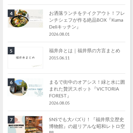
お洒落ランチをテイクアウト！フレ
4
ンチシェフが作る絶品BOX『Kuma
Deliキッチン』
2026.08.01
福井弁とは｜福井県の方言まとめ
5
2015.06.11
まるで街中のオアシス！緑と水に囲
6
まれた贅沢スポット『VICTORIA
FOREST』
2026.08.05
SNSでも大バズり！『福井県立歴史
7
博物館』の超リアルな昭和レトロ空
間