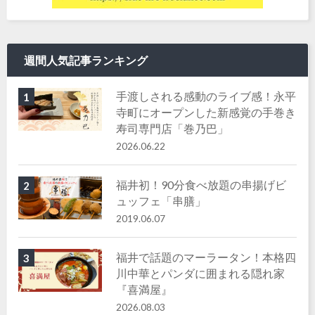
週間人気記事ランキング
手渡しされる感動のライブ感！永平
1
寺町にオープンした新感覚の手巻き
寿司専門店「巻乃巴」
2026.06.22
福井初！90分食べ放題の串揚げビ
2
ュッフェ「串膳」
2019.06.07
福井で話題のマーラータン！本格四
3
川中華とパンダに囲まれる隠れ家
『喜満屋』
2026.08.03