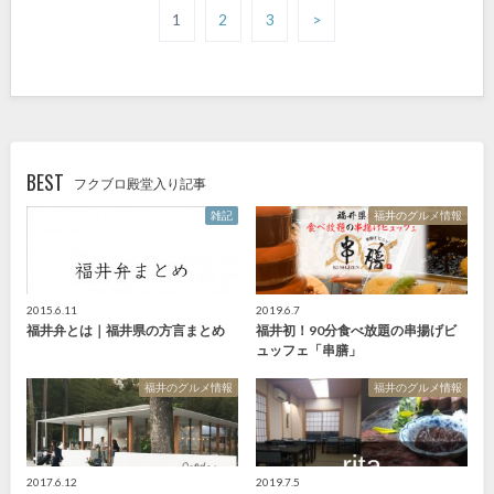
1
2
3
>
BEST
フクブロ殿堂入り記事
雑記
福井のグルメ情報
2015.6.11
2019.6.7
福井弁とは｜福井県の方言まとめ
福井初！90分食べ放題の串揚げビ
ュッフェ「串膳」
福井のグルメ情報
福井のグルメ情報
2017.6.12
2019.7.5