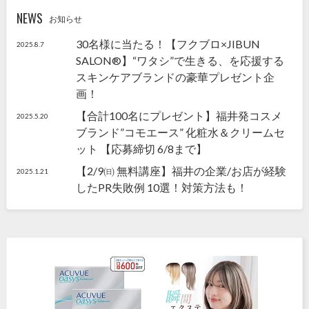
NEWS
お知らせ
30名様に当たる！【フクブロ×JIBUN
2025.8.7
SALON®】“ワタシ”で生きる、を応援する
スキンケアブランドの豪華プレゼント企
画！
【合計100名にプレゼント】福井発コスメ
2025.5.20
ブランド”コモエース” 化粧水＆クリームセ
ット 【応募締切 6/8まで】
【2/9㈰ 無料講座】福井の企業/お店が経験
2025.1.21
したPR失敗例 10選！対策方法も！