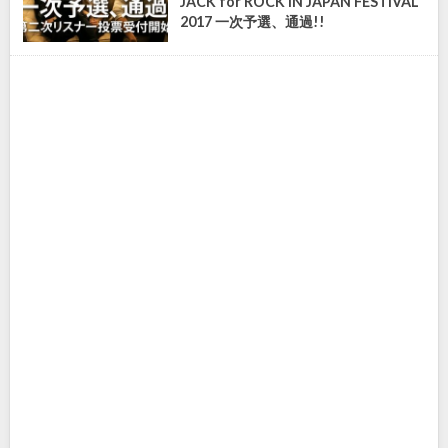
JACK for ROCK IN JAPAN FESTIVAL
2017 一次予選、通過!!