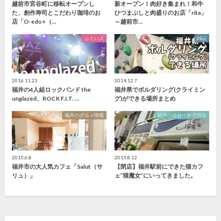
越前市宮谷町に移転オープンし
新オープン！肉好き集まれ！和牛
た、創作寿司とこだわり珈琲のお
ひつまぶしと肉盛りのお店「rita」
店「O-edo+（…
～越前市…
ふくい人
雑記
2016.11.23
2014.12.7
福井の4人組ロックバンド the
福井県でボルダリング(クライミン
unglazed、ROCK F.I.T. …
グ)ができる場所まとめ
福井のグルメ情報
福井の会社・お店情報
2015.6.8
2015.8.12
福井市の大人気カフェ「Salut（サ
【閉店】福井駅前にできた猫カフ
リュ）」
ェ”猫魔女”にいってきました。