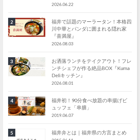
2026.06.22
福井で話題のマーラータン！本格四
2
川中華とパンダに囲まれる隠れ家
『喜満屋』
2026.08.03
お洒落ランチをテイクアウト！フレ
3
ンチシェフが作る絶品BOX『Kuma
Deliキッチン』
2026.08.01
福井初！90分食べ放題の串揚げビ
4
ュッフェ「串膳」
2019.06.07
福井弁とは｜福井県の方言まとめ
5