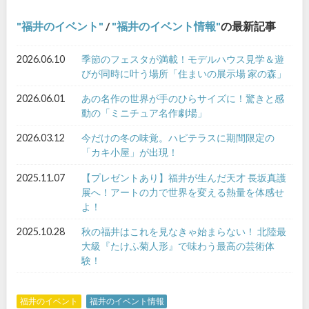
福井のイベント
/
福井のイベント情報
の最新記事
2026.06.10
季節のフェスタが満載！モデルハウス見学＆遊
びが同時に叶う場所「住まいの展示場 家の森」
2026.06.01
あの名作の世界が手のひらサイズに！驚きと感
動の「ミニチュア名作劇場」
2026.03.12
今だけの冬の味覚。ハピテラスに期間限定の
「カキ小屋」が出現！
2025.11.07
【プレゼントあり】福井が生んだ天才 長坂真護
展へ！アートの力で世界を変える熱量を体感せ
よ！
2025.10.28
秋の福井はこれを見なきゃ始まらない！ 北陸最
大級『たけふ菊人形』で味わう最高の芸術体
験！
福井のイベント
福井のイベント情報