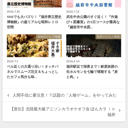
2026.7.30
2026.7.12
SNSでも大バズり！『福井県立歴史
武生中央公園のすぐ近く！『外遊
博物館』の超リアルな昭和レトロ
び＋図書室』の1日コースが最高な
空間
『越前市中央図…
福井のグルメ情報
福井のグルメ情報
2026.7.2
2026.6.14
ベル近くの大通り沿い！タッチパ
福井駅近で深夜まで！鮮度抜群の
ネルでスムーズ注文＆ちょっとし
生ホルモンを七輪で堪能する『炭
たカフェ気分も味…
と肉。』
人間不信に要注意！？話題の「人狼ゲーム」をやってみた
【宣伝】北陸最大級アニソンカラオケオフ会 ぽんカラ ｉｎ
福井