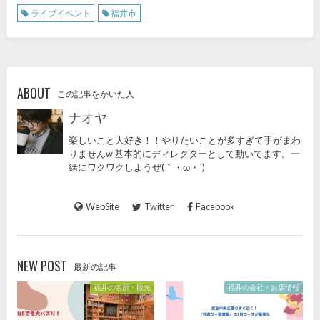
ライブイベント
福井市
ABOUT
この記事をかいた人
ナオヤ
楽しいこと大好き！！やりたいことが多すぎて手がまわ
りませんw 基本的にディレクターとして動いてます。一
緒にワクワクしようぜ(｀・ω・´)
WebSite
Twitter
Facebook
NEW POST
最新の記事
福井の名所・観光
福井の会社・お店情報