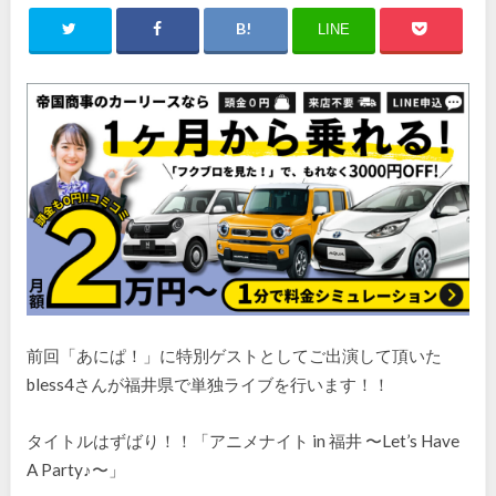
LINE
前回「あにぱ！」に特別ゲストとしてご出演して頂いた
bless4さんが福井県で単独ライブを行います！！
タイトルはずばり！！「アニメナイト in 福井 〜Let’s Have
A Party♪〜」