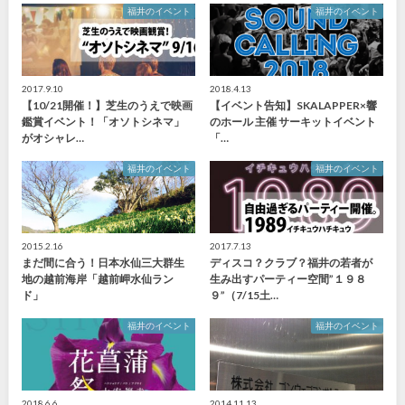
福井のイベント
福井のイベント
2017.9.10
2018.4.13
【10/21開催！】芝生のうえで映画
【イベント告知】SKALAPPER×響
鑑賞イベント！「オソトシネマ」
のホール 主催 サーキットイベント
がオシャレ…
「…
福井のイベント
福井のイベント
2015.2.16
2017.7.13
まだ間に合う！日本水仙三大群生
ディスコ？クラブ？福井の若者が
地の越前海岸「越前岬水仙ラン
生み出すパーティー空間”１９８
ド」
９”（7/15土…
福井のイベント
福井のイベント
2018.6.6
2014.11.13