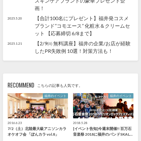
スキンケアブランドの豪華プレゼント企
画！
【合計100名にプレゼント】福井発コスメ
2025.5.20
ブランド”コモエース” 化粧水＆クリームセ
ット 【応募締切 6/8まで】
【2/9㈰ 無料講座】福井の企業/お店が経験
2025.1.21
したPR失敗例 10選！対策方法も！
RECOMMEND
こちらの記事も人気です。
福井のイベント
福井のイベント
2016.6.23
2018.5.28
7/2（土）北陸最大級アニソンカラ
[イベント告知]今週末開催!! 百万石
オケオフ会 「ぽんカラ vol.8」
音楽祭 2018に福井のバンドSKAL…