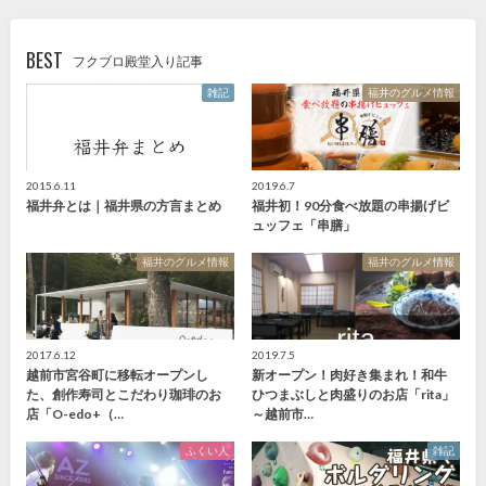
BEST
フクブロ殿堂入り記事
雑記
福井のグルメ情報
2015.6.11
2019.6.7
福井弁とは｜福井県の方言まとめ
福井初！90分食べ放題の串揚げビ
ュッフェ「串膳」
福井のグルメ情報
福井のグルメ情報
2017.6.12
2019.7.5
越前市宮谷町に移転オープンし
新オープン！肉好き集まれ！和牛
た、創作寿司とこだわり珈琲のお
ひつまぶしと肉盛りのお店「rita」
店「O-edo+（…
～越前市…
ふくい人
雑記