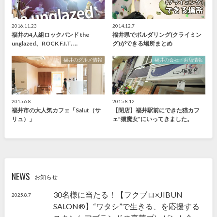
2016.11.23
2014.12.7
福井の4人組ロックバンド the
福井県でボルダリング(クライミン
unglazed、ROCK F.I.T. …
グ)ができる場所まとめ
福井のグルメ情報
福井の会社・お店情報
2015.6.8
2015.8.12
福井市の大人気カフェ「Salut（サ
【閉店】福井駅前にできた猫カフ
リュ）」
ェ”猫魔女”にいってきました。
NEWS
お知らせ
30名様に当たる！【フクブロ×JIBUN
2025.8.7
SALON®】“ワタシ”で生きる、を応援する