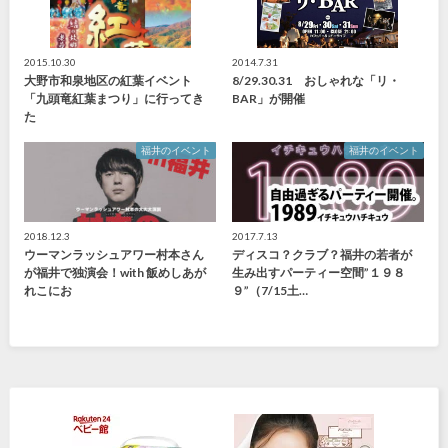
2015.10.30
2014.7.31
大野市和泉地区の紅葉イベント
8/29.30.31 おしゃれな「リ・
「九頭竜紅葉まつり」に行ってき
BAR」が開催
た
福井のイベント
福井のイベント
2018.12.3
2017.7.13
ウーマンラッシュアワー村本さん
ディスコ？クラブ？福井の若者が
が福井で独演会！with 飯めしあが
生み出すパーティー空間”１９８
れこにお
９”（7/15土…