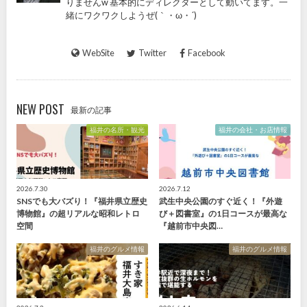
りませんw 基本的にディレクターとして動いてます。一
緒にワクワクしようぜ(｀・ω・´)
WebSite
Twitter
Facebook
NEW POST
最新の記事
福井の名所・観光
福井の会社・お店情報
2026.7.30
2026.7.12
SNSでも大バズり！『福井県立歴史
武生中央公園のすぐ近く！『外遊
博物館』の超リアルな昭和レトロ
び＋図書室』の1日コースが最高な
空間
『越前市中央図…
福井のグルメ情報
福井のグルメ情報