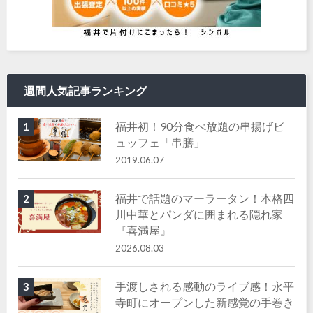
週間人気記事ランキング
福井初！90分食べ放題の串揚げビ
1
ュッフェ「串膳」
2019.06.07
福井で話題のマーラータン！本格四
2
川中華とパンダに囲まれる隠れ家
『喜満屋』
2026.08.03
手渡しされる感動のライブ感！永平
3
寺町にオープンした新感覚の手巻き