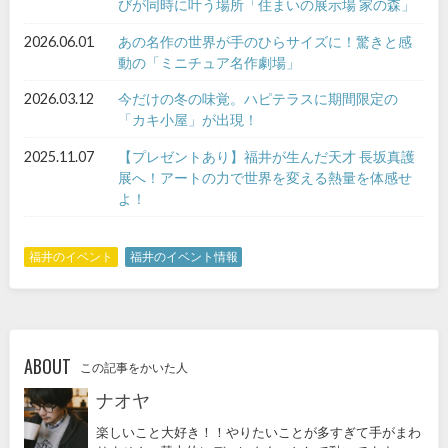
びが同時に叶う場所「住まいの展示場 家の森」
2026.06.01
あの名作の世界が手のひらサイズに！驚きと感
動の「ミニチュア名作劇場」
2026.03.12
今だけの冬の味覚。ハピテラスに期間限定の
「カキ小屋」が出現！
2025.11.07
【プレゼントあり】福井が生んだ天才 長坂真護
展へ！アートの力で世界を変える熱量を体感せ
よ！
福井のイベント
福井のイベント情報
ABOUT
この記事をかいた人
ナオヤ
楽しいこと大好き！！やりたいことが多すぎて手がまわ