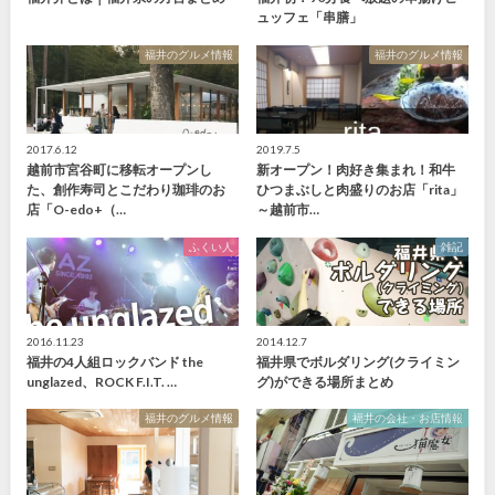
ュッフェ「串膳」
福井のグルメ情報
福井のグルメ情報
2017.6.12
2019.7.5
越前市宮谷町に移転オープンし
新オープン！肉好き集まれ！和牛
た、創作寿司とこだわり珈琲のお
ひつまぶしと肉盛りのお店「rita」
店「O-edo+（…
～越前市…
ふくい人
雑記
2016.11.23
2014.12.7
福井の4人組ロックバンド the
福井県でボルダリング(クライミン
unglazed、ROCK F.I.T. …
グ)ができる場所まとめ
福井のグルメ情報
福井の会社・お店情報