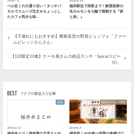
2026.7.2
2026.6.14
ベル近くの大通り沿い！タッチパ
福井駅近で深夜まで！鮮度抜群の
ネルでスムーズ注文＆ちょっとし
生ホルモンを七輪で堪能する『炭
たカフェ気分も味…
と肉。』
【子連れにもおすすめ】農家直営の野菜ビュッフェ「ファー
ムビレッジさんさん」
【1日限定20食】ケーキ屋さんの絶品ランチ「Spica(スピー
カ)」
BEST
フクブロ殿堂入り記事
雑記
福井のグルメ情報
2015.6.11
2019.6.7
福井弁とは｜福井県の方言まとめ
福井初！90分食べ放題の串揚げビ