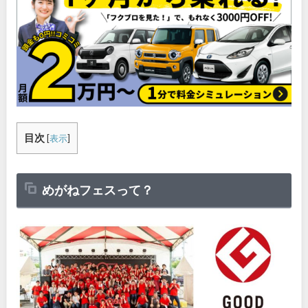
目次
[
表示
]
めがねフェスって？