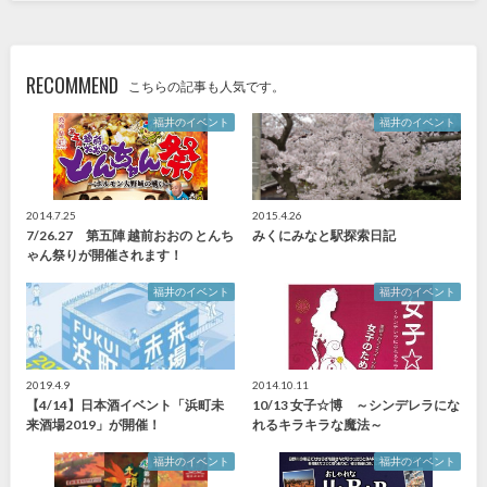
RECOMMEND
こちらの記事も人気です。
福井のイベント
福井のイベント
2014.7.25
2015.4.26
7/26.27 第五陣 越前おおの とんち
みくにみなと駅探索日記
ゃん祭りが開催されます！
福井のイベント
福井のイベント
2019.4.9
2014.10.11
【4/14】日本酒イベント「浜町未
10/13 女子☆博 ～シンデレラにな
来酒場2019」が開催！
れるキラキラな魔法～
福井のイベント
福井のイベント