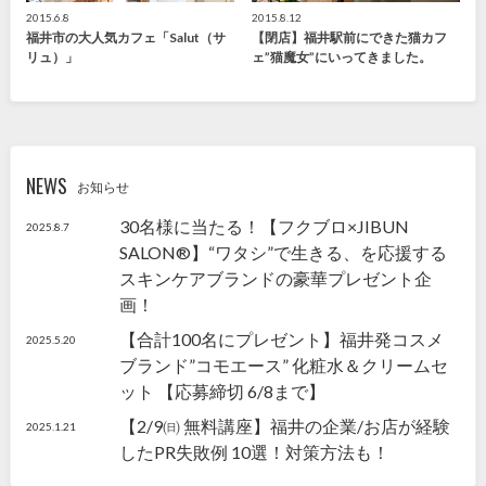
2015.6.8
2015.8.12
福井市の大人気カフェ「Salut（サ
【閉店】福井駅前にできた猫カフ
リュ）」
ェ”猫魔女”にいってきました。
NEWS
お知らせ
30名様に当たる！【フクブロ×JIBUN
2025.8.7
SALON®】“ワタシ”で生きる、を応援する
スキンケアブランドの豪華プレゼント企
画！
【合計100名にプレゼント】福井発コスメ
2025.5.20
ブランド”コモエース” 化粧水＆クリームセ
ット 【応募締切 6/8まで】
【2/9㈰ 無料講座】福井の企業/お店が経験
2025.1.21
したPR失敗例 10選！対策方法も！