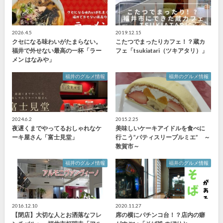
2026.4.5
2019.12.15
クセになる味わいがたまらない。
こたつでまったりカフェ！？蔵カ
福井で外せない最高の一杯「ラー
フェ「tsukiatari（ツキアタリ）」
メン はなみや」
福井のグルメ情報
福井のグルメ情報
2024.6.2
2015.2.25
夜遅くまでやってるおしゃれなケ
美味しいケーキアイドルを食べに
ーキ屋さん「富士見堂」
行こう”パティスリープルミエ” ～
敦賀市～
福井のグルメ情報
福井のグルメ情報
2016.12.10
2020.11.27
【閉店】大切な人とお洒落なフレ
席の横にパチンコ台！？店内の癖