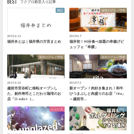
BEST
フクブロ殿堂入り記事
雑記
福井のグルメ情報
2015.6.11
2019.6.7
福井弁とは｜福井県の方言まとめ
福井初！90分食べ放題の串揚げビ
ュッフェ「串膳」
福井のグルメ情報
福井のグルメ情報
2017.6.12
2019.7.5
越前市宮谷町に移転オープンし
新オープン！肉好き集まれ！和牛
た、創作寿司とこだわり珈琲のお
ひつまぶしと肉盛りのお店「rita」
店「O-edo+（…
～越前市…
ふくい人
雑記