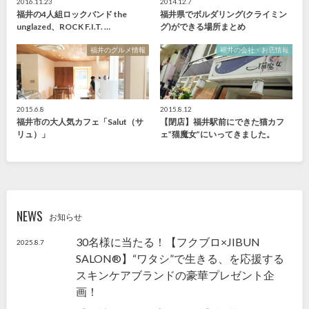
2016.11.23
2014.12.7
福井の4人組ロックバンド the
福井県でボルダリング(クライミン
unglazed、ROCK F.I.T. …
グ)ができる場所まとめ
福井のグルメ情報
福井の会社・お店情報
2015.6.8
2015.8.12
福井市の大人気カフェ「Salut（サ
【閉店】福井駅前にできた猫カフ
リュ）」
ェ”猫魔女”にいってきました。
NEWS
お知らせ
30名様に当たる！【フクブロ×JIBUN
2025.8.7
SALON®】“ワタシ”で生きる、を応援する
スキンケアブランドの豪華プレゼント企
画！