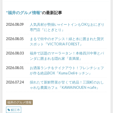
福井のグルメ情報
の最新記事
2026.08.09
人気具材が勢揃い⭐︎イートインもOKなおにぎり
専門店『にとぎとり』
2026.08.05
まるで街中のオアシス！緑と水に囲まれた贅沢
スポット『VICTORIA FOREST』
2026.08.03
福井で話題のマーラータン！本格四川中華とパ
ンダに囲まれる隠れ家『喜満屋』
2026.08.01
お洒落ランチをテイクアウト！フレンチシェフ
が作る絶品BOX『Kuma Deliキッチン』
2026.07.24
採れたて新鮮野菜が甘くて絶品！三国町のおし
ゃれな農園カフェ『KAWAINOUEN +cafe』
福井のグルメ情報
鯖江市