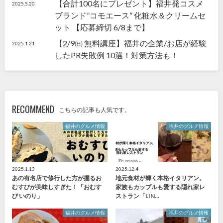
【合計100名にプレゼント】福井発コスメ
2025.5.20
ブランド”コモエース” 化粧水＆クリームセ
ット 【応募締切 6/8まで】
【2/9㈰ 無料講座】福井の企業/お店が経験
2025.1.21
したPR失敗例 10選！対策方法も！
RECOMMEND
こちらの記事も人気です。
福井のグルメ情報
福井のグルメ情報
2025.1.13
2025.12.4
あの有名店で修行した方が握るお
地元食材が輝く本格イタリアン。
むすびが美味しすぎた！「おむす
家族もカップルも愛する隠れ家レ
び いのり」
ストラン「LIN…
福井のグルメ情報
福井のグルメ情報