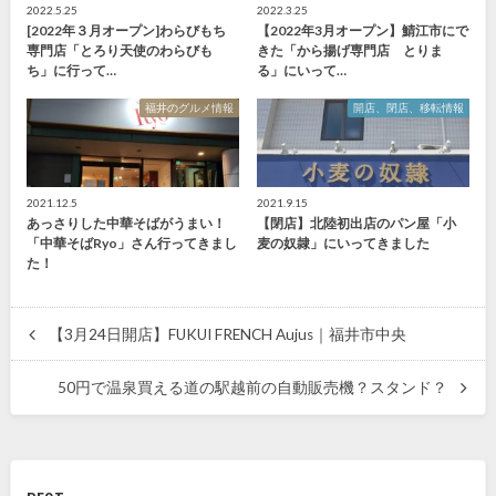
2022.5.25
2022.3.25
[2022年３月オープン]わらびもち
【2022年3月オープン】鯖江市にで
専門店「とろり天使のわらびも
きた「から揚げ専門店 とりま
ち」に行って…
る」にいって…
福井のグルメ情報
開店、閉店、移転情報
2021.12.5
2021.9.15
あっさりした中華そばがうまい！
【閉店】北陸初出店のパン屋「小
「中華そばRyo」さん行ってきまし
麦の奴隷」にいってきました
た！
【3月24日開店】FUKUI FRENCH Aujus｜福井市中央
50円で温泉買える道の駅越前の自動販売機？スタンド？