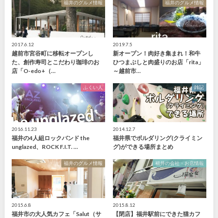
福井のグルメ情報
福井のグルメ情報
2017.6.12
2019.7.5
越前市宮谷町に移転オープンし
新オープン！肉好き集まれ！和牛
た、創作寿司とこだわり珈琲のお
ひつまぶしと肉盛りのお店「rita」
店「O-edo+（…
～越前市…
ふくい人
雑記
2016.11.23
2014.12.7
福井の4人組ロックバンド the
福井県でボルダリング(クライミン
unglazed、ROCK F.I.T. …
グ)ができる場所まとめ
福井のグルメ情報
福井の会社・お店情報
2015.6.8
2015.8.12
福井市の大人気カフェ「Salut（サ
【閉店】福井駅前にできた猫カフ