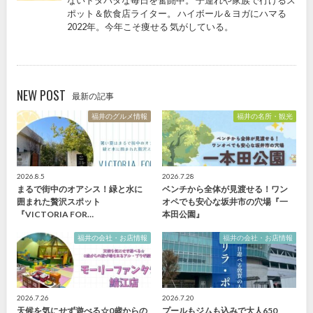
ないドタバタな毎日を奮闘中。 子連れや家族で行けるス
ポット＆飲食店ライター。 ハイボール＆ヨガにハマる
2022年。今年こそ痩せる 気がしている。
NEW POST
最新の記事
福井のグルメ情報
福井の名所・観光
2026.8.5
2026.7.28
まるで街中のオアシス！緑と水に
ベンチから全体が見渡せる！ワン
囲まれた贅沢スポット
オペでも安心な坂井市の穴場『一
『VICTORIA FOR…
本田公園』
福井の会社・お店情報
福井の会社・お店情報
2026.7.26
2026.7.20
天候を気にせず遊べる☆0歳からの
プールもジムも込みで大人650