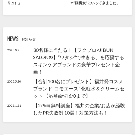
リュ）」
ェ”猫魔女”にいってきました。
NEWS
お知らせ
30名様に当たる！【フクブロ×JIBUN
2025.8.7
SALON®】“ワタシ”で生きる、を応援する
スキンケアブランドの豪華プレゼント企
画！
【合計100名にプレゼント】福井発コスメ
2025.5.20
ブランド”コモエース” 化粧水＆クリームセ
ット 【応募締切 6/8まで】
【2/9㈰ 無料講座】福井の企業/お店が経験
2025.1.21
したPR失敗例 10選！対策方法も！