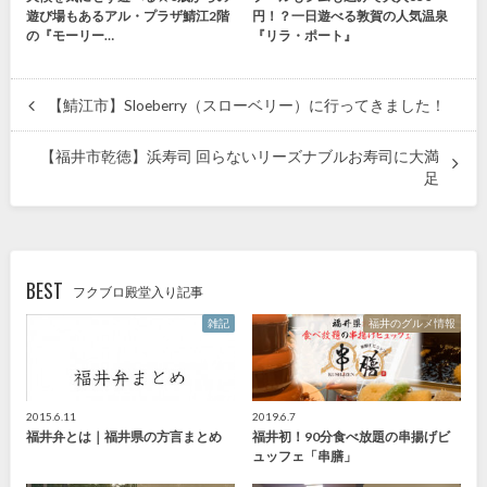
遊び場もあるアル・プラザ鯖江2階
円！？一日遊べる敦賀の人気温泉
の『モーリー…
『リラ・ポート』
【鯖江市】Sloeberry（スローベリー）に行ってきました！
【福井市乾徳】浜寿司 回らないリーズナブルお寿司に大満
足
BEST
フクブロ殿堂入り記事
雑記
福井のグルメ情報
2015.6.11
2019.6.7
福井弁とは｜福井県の方言まとめ
福井初！90分食べ放題の串揚げビ
ュッフェ「串膳」