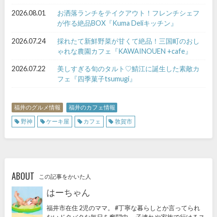
2026.08.01
お洒落ランチをテイクアウト！フレンチシェフ
が作る絶品BOX『Kuma Deliキッチン』
2026.07.24
採れたて新鮮野菜が甘くて絶品！三国町のおし
ゃれな農園カフェ『KAWAINOUEN +cafe』
2026.07.22
美しすぎる旬のタルト♡鯖江に誕生した素敵カ
フェ『四季菓子tsumugi』
福井のグルメ情報
福井のカフェ情報
野神
ケーキ屋
カフェ
敦賀市
ABOUT
この記事をかいた人
はーちゃん
福井市在住 2児のママ。 #丁寧な暮らしとか言ってられ