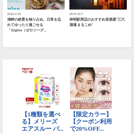
2026.3.10
2015.10.7
湖畔の絶景を独り占め。日常を忘
神明駅周辺のおすすめ居酒屋”三六
れてゆったり過ごせる
酒場 まるこめ”
「02glee（ゼロツーグ…