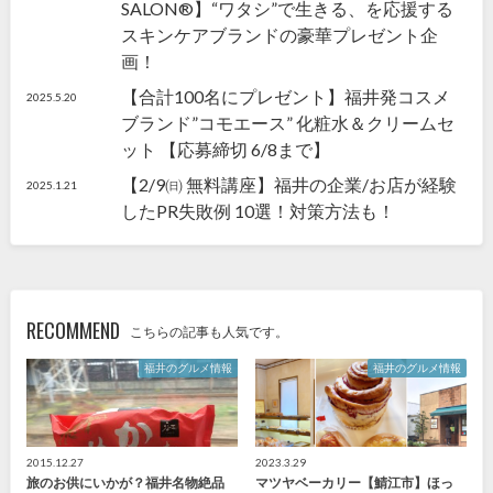
SALON®】“ワタシ”で生きる、を応援する
スキンケアブランドの豪華プレゼント企
画！
【合計100名にプレゼント】福井発コスメ
2025.5.20
ブランド”コモエース” 化粧水＆クリームセ
ット 【応募締切 6/8まで】
【2/9㈰ 無料講座】福井の企業/お店が経験
2025.1.21
したPR失敗例 10選！対策方法も！
RECOMMEND
こちらの記事も人気です。
福井のグルメ情報
福井のグルメ情報
2015.12.27
2023.3.29
旅のお供にいかが？福井名物絶品
マツヤベーカリー【鯖江市】ほっ