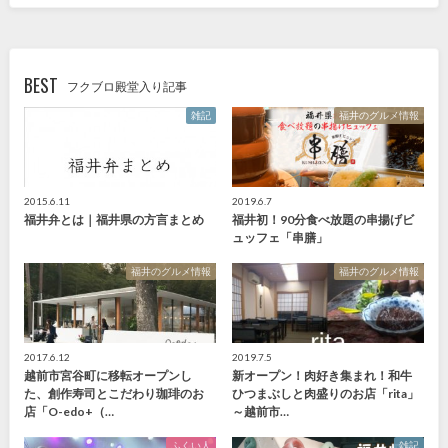
BEST
フクブロ殿堂入り記事
雑記
福井のグルメ情報
2015.6.11
2019.6.7
福井弁とは｜福井県の方言まとめ
福井初！90分食べ放題の串揚げビ
ュッフェ「串膳」
福井のグルメ情報
福井のグルメ情報
2017.6.12
2019.7.5
越前市宮谷町に移転オープンし
新オープン！肉好き集まれ！和牛
た、創作寿司とこだわり珈琲のお
ひつまぶしと肉盛りのお店「rita」
店「O-edo+（…
～越前市…
ふくい人
雑記