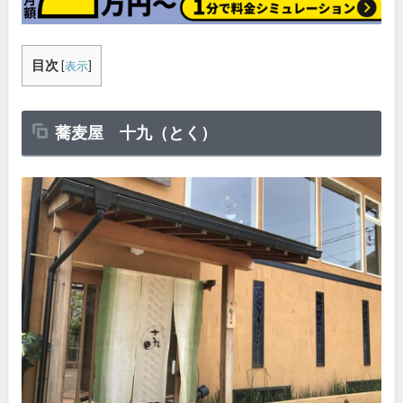
目次
[
表示
]
蕎麦屋 十九（とく）