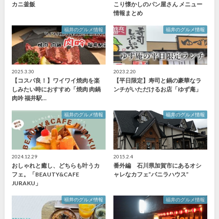
カニ釜飯
こり懐かしのパン屋さん メニュー
情報まとめ
福井のグルメ情報
福井のグルメ情報
2025.3.30
2023.2.20
【コスパ良！】ワイワイ焼肉を楽
【平日限定】寿司と鍋の豪華なラ
しみたい時におすすめ「焼肉 肉鍋
ンチがいただけるお店「ゆず庵」
肉吟 福井駅…
福井のグルメ情報
福井のグルメ情報
2024.12.29
2015.2.4
おしゃれと癒し、どちらも叶うカ
番外編 石川県加賀市にあるオシ
フェ。「BEAUTY&CAFE
ャレなカフェ”バニラハウス”
JURAKU」
福井のグルメ情報
福井のグルメ情報