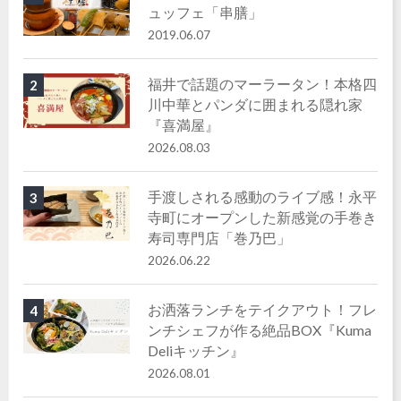
ュッフェ「串膳」
2019.06.07
福井で話題のマーラータン！本格四
2
川中華とパンダに囲まれる隠れ家
『喜満屋』
2026.08.03
手渡しされる感動のライブ感！永平
3
寺町にオープンした新感覚の手巻き
寿司専門店「巻乃巴」
2026.06.22
お洒落ランチをテイクアウト！フレ
4
ンチシェフが作る絶品BOX『Kuma
Deliキッチン』
2026.08.01