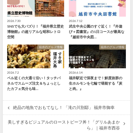
2026.7.30
2026.7.12
SNSでも大バズり！『福井県立歴史
武生中央公園のすぐ近く！『外遊
博物館』の超リアルな昭和レトロ
び＋図書室』の1日コースが最高な
空間
『越前市中央図…
福井のグルメ情報
福井のグルメ情報
2026.7.2
2026.6.14
ベル近くの大通り沿い！タッチパ
福井駅近で深夜まで！鮮度抜群の
ネルでスムーズ注文＆ちょっとし
生ホルモンを七輪で堪能する『炭
たカフェ気分も味…
と肉。』
絶品の地魚でおもてなし！ 「滝の川別邸」 福井市御幸
美しすぎるビジュアルのローストビーフ丼！「グリルあまか
ら」｜福井市西谷