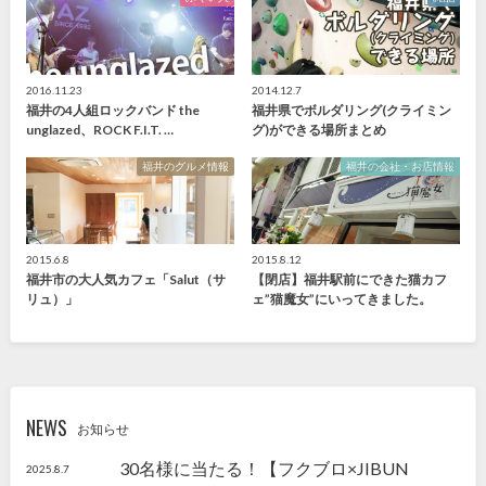
2016.11.23
2014.12.7
福井の4人組ロックバンド the
福井県でボルダリング(クライミン
unglazed、ROCK F.I.T. …
グ)ができる場所まとめ
福井のグルメ情報
福井の会社・お店情報
2015.6.8
2015.8.12
福井市の大人気カフェ「Salut（サ
【閉店】福井駅前にできた猫カフ
リュ）」
ェ”猫魔女”にいってきました。
NEWS
お知らせ
30名様に当たる！【フクブロ×JIBUN
2025.8.7