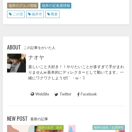
福井のグルメ情報
福井の定食屋情報
二の宮
福井市
蕎麦
ABOUT
この記事をかいた人
ナオヤ
楽しいこと大好き！！やりたいことが多すぎて手がまわ
りませんw 基本的にディレクターとして動いてます。一
緒にワクワクしようぜ(｀・ω・´)
WebSite
Twitter
Facebook
NEW POST
最新の記事
福井の名所・観光
福井の会社・お店情報