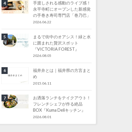
手渡しされる感動のライブ感！
4
永平寺町にオープンした新感覚
の手巻き寿司専門店「巻乃巴」
2026.06.22
まるで街中のオアシス！緑と水
5
に囲まれた贅沢スポット
『VICTORIA FOREST』
2026.08.05
福井弁とは｜福井県の方言まと
6
め
2015.06.11
お洒落ランチをテイクアウト！
7
フレンチシェフが作る絶品
BOX『Kuma Deliキッチン』
2026.08.01