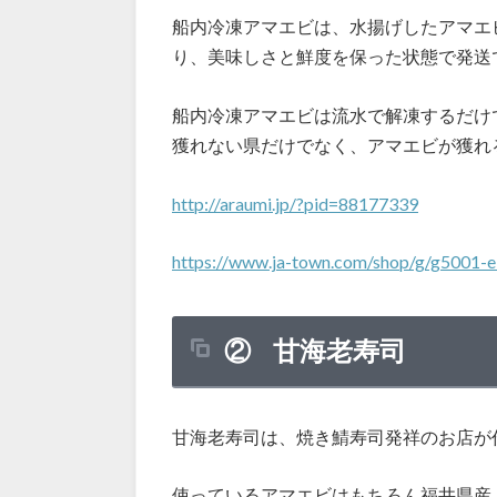
船内冷凍アマエビは、水揚げしたアマエ
り、美味しさと鮮度を保った状態で発送
船内冷凍アマエビは流水で解凍するだけ
獲れない県だけでなく、アマエビが獲れ
http://araumi.jp/?pid=88177339
https://www.ja-town.com/shop/g/g5001-e
② 甘海老寿司
甘海老寿司は、焼き鯖寿司発祥のお店が
使っているアマエビはもちろん福井県産