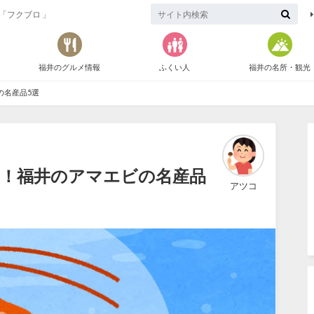
「フクブロ 」
福井のグルメ情報
ふくい人
福井の名所・観光
の名産品5選
る！福井のアマエビの名産品
アツコ