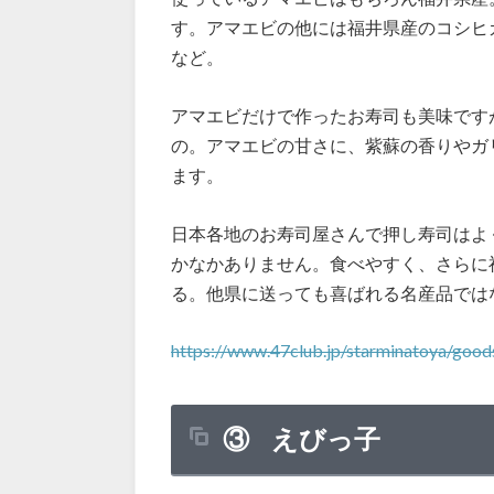
す。アマエビの他には福井県産のコシヒ
など。
アマエビだけで作ったお寿司も美味です
の。アマエビの甘さに、紫蘇の香りやガ
ます。
日本各地のお寿司屋さんで押し寿司はよ
かなかありません。食べやすく、さらに
る。他県に送っても喜ばれる名産品では
https://www.47club.jp/starminatoya/good
③ えびっ子