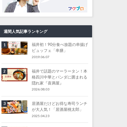
週間人気記事ランキング
福井初！90分食べ放題の串揚げ
1
ビュッフェ「串膳」
2019.06.07
福井で話題のマーラータン！本
2
格四川中華とパンダに囲まれる
隠れ家『喜満屋』
2026.08.03
居酒屋だけどお得な寿司ランチ
3
が大人気！「居酒屋桃太郎」
2025.04.23