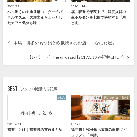
2026.7.2
2026.6.14
ベル近くの大通り沿い！タッチパ
福井駅近で深夜まで！鮮度抜群の
ネルでスムーズ注文＆ちょっとし
生ホルモンを七輪で堪能する『炭
たカフェ気分も味…
と肉。』
本場、博多のもつ鍋と鉄板焼きのお店 「なにわ屋」
【レポート】the unglazed [2017.3.19 @福井CHOP]
BEST
フクブロ殿堂入り記事
雑記
福井のグルメ情報
2015.6.11
2019.6.7
福井弁とは｜福井県の方言まとめ
福井初！90分食べ放題の串揚げビ
ュッフェ「串膳」