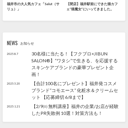
福井市の大人気カフェ「Salut（サ
【閉店】福井駅前にできた猫カフ
リュ）」
ェ”猫魔女”にいってきました。
NEWS
お知らせ
30名様に当たる！【フクブロ×JIBUN
2025.8.7
SALON®】“ワタシ”で生きる、を応援する
スキンケアブランドの豪華プレゼント企
画！
【合計100名にプレゼント】福井発コスメ
2025.5.20
ブランド”コモエース” 化粧水＆クリームセ
ット 【応募締切 6/8まで】
【2/9㈰ 無料講座】福井の企業/お店が経験
2025.1.21
したPR失敗例 10選！対策方法も！