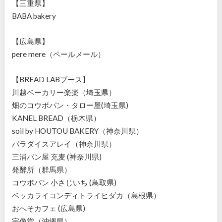
【三重県】
BABA bakery
【広島県】
pere mere（ペールメール）
【BREAD LABブース】
川越ベーカリー楽楽（埼玉県）
畑のコウボパン・タロー屋(埼玉県)
KANEL BREAD（栃木県）
soil by HOUTOU BAKERY（神奈川県）
パラダイスアレイ（神奈川県）
三浦パン屋 充麦 (神奈川県)
発酵所（群馬県）
コウボパン 小さじいち (鳥取県)
ベッカライコンディトライヒダカ（島根県）
おへそカフェ (広島県)
宗像堂（沖縄県）