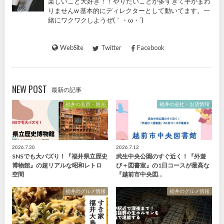
楽しいこと大好き！！やりたいことが多すぎて手がまわ
りませんw 基本的にディレクターとして動いてます。一
緒にワクワクしようぜ(｀・ω・´)
WebSite
Twitter
Facebook
NEW POST
最新の記事
福井の名所・観光
福井の会社・お店情報
2026.7.30
2026.7.12
SNSでも大バズり！『福井県立歴史
武生中央公園のすぐ近く！『外遊
博物館』の超リアルな昭和レトロ
び＋図書室』の1日コースが最高な
空間
『越前市中央図…
福井のグルメ情報
福井のグルメ情報