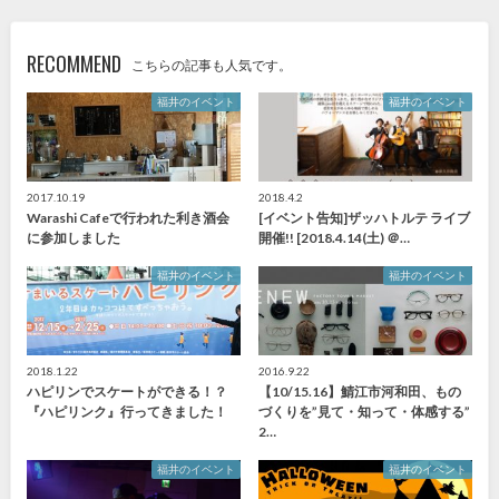
RECOMMEND
こちらの記事も人気です。
福井のイベント
福井のイベント
2017.10.19
2018.4.2
Warashi Cafeで行われた利き酒会
[イベント告知]ザッハトルテ ライブ
に参加しました
開催!! [2018.4.14(土) ＠…
福井のイベント
福井のイベント
2018.1.22
2016.9.22
ハピリンでスケートができる！？
【10/15.16】鯖江市河和田、もの
『ハピリンク』行ってきました！
づくりを”見て・知って・体感する”
2…
福井のイベント
福井のイベント