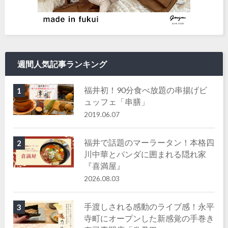
週間人気記事ランキング
福井初！90分食べ放題の串揚げビ
1
ュッフェ「串膳」
2019.06.07
福井で話題のマーラータン！本格四
2
川中華とパンダに囲まれる隠れ家
『喜満屋』
2026.08.03
手渡しされる感動のライブ感！永平
3
寺町にオープンした新感覚の手巻き