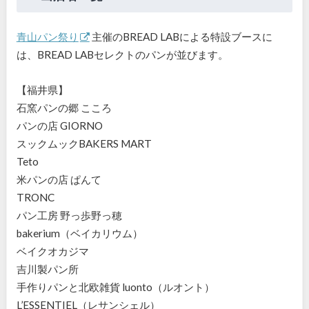
青山パン祭り
主催のBREAD LABによる特設ブースに
は、BREAD LABセレクトのパンが並びます。
【福井県】
石窯パンの郷 こころ
パンの店 GIORNO
スックムックBAKERS MART
Teto
米パンの店 ぱんて
TRONC
パン工房 野っ歩野っ穂
bakerium（ベイカリウム）
ベイクオカジマ
吉川製パン所
手作りパンと北欧雑貨 luonto（ルオント）
L’ESSENTIEL（レサンシェル）