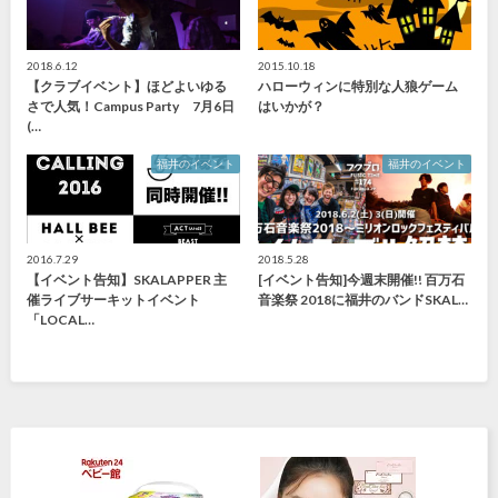
2018.6.12
2015.10.18
【クラブイベント】ほどよいゆる
ハローウィンに特別な人狼ゲーム
さで人気！Campus Party 7月6日
はいかが？
(…
福井のイベント
福井のイベント
2016.7.29
2018.5.28
【イベント告知】SKALAPPER 主
[イベント告知]今週末開催!! 百万石
催ライブサーキットイベント
音楽祭 2018に福井のバンドSKAL…
「LOCAL…