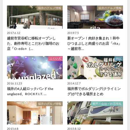
福井のグルメ情報
福井のグルメ情報
2017.6.12
2019.7.5
越前市宮谷町に移転オープンし
新オープン！肉好き集まれ！和牛
た、創作寿司とこだわり珈琲のお
ひつまぶしと肉盛りのお店「rita」
店「O-edo+（…
～越前市…
ふくい人
雑記
2016.11.23
2014.12.7
福井の4人組ロックバンド the
福井県でボルダリング(クライミン
unglazed、ROCK F.I.T. …
グ)ができる場所まとめ
福井のグルメ情報
福井の会社・お店情報
2015.6.8
2015.8.12