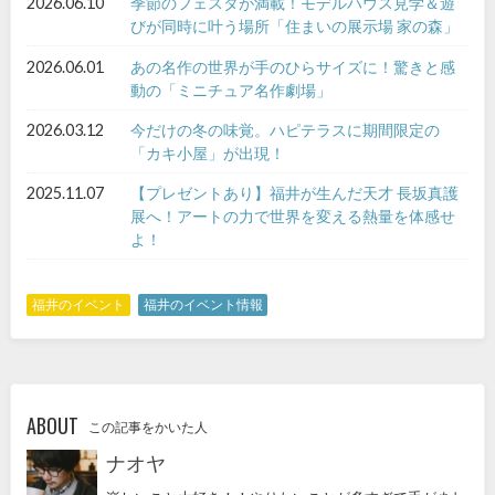
2026.06.10
季節のフェスタが満載！モデルハウス見学＆遊
びが同時に叶う場所「住まいの展示場 家の森」
2026.06.01
あの名作の世界が手のひらサイズに！驚きと感
動の「ミニチュア名作劇場」
2026.03.12
今だけの冬の味覚。ハピテラスに期間限定の
「カキ小屋」が出現！
2025.11.07
【プレゼントあり】福井が生んだ天才 長坂真護
展へ！アートの力で世界を変える熱量を体感せ
よ！
福井のイベント
福井のイベント情報
ABOUT
この記事をかいた人
ナオヤ