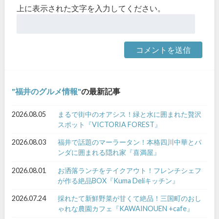
上に表示された文字を入力してください。
福井のグルメ情報
の最新記事
2026.08.05
まるで街中のオアシス！緑と水に囲まれた贅沢
スポット『VICTORIA FOREST』
2026.08.03
福井で話題のマーラータン！本格四川中華とパ
ンダに囲まれる隠れ家『喜満屋』
2026.08.01
お洒落ランチをテイクアウト！フレンチシェフ
が作る絶品BOX『Kuma Deliキッチン』
2026.07.24
採れたて新鮮野菜が甘くて絶品！三国町のおし
ゃれな農園カフェ『KAWAINOUEN +cafe』