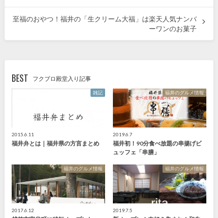
至福のおやつ！福井の「生クリーム大福」は楽天人気ナンバ
ーワンのお菓子
BEST
フクブロ殿堂入り記事
雑記
福井のグルメ情報
2015.6.11
2019.6.7
福井弁とは｜福井県の方言まとめ
福井初！90分食べ放題の串揚げビ
ュッフェ「串膳」
福井のグルメ情報
福井のグルメ情報
2017.6.12
2019.7.5