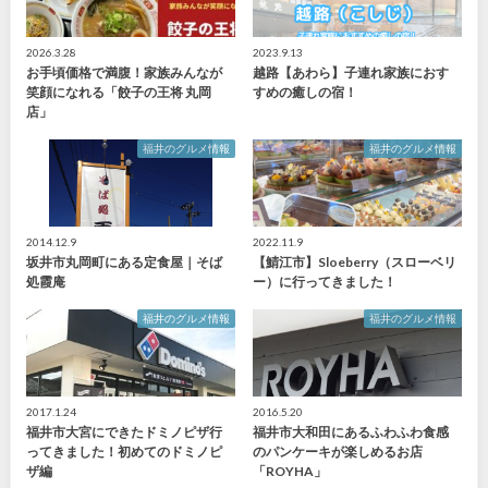
2026.3.28
2023.9.13
お手頃価格で満腹！家族みんなが
越路【あわら】子連れ家族におす
笑顔になれる「餃子の王将 丸岡
すめの癒しの宿！
店」
福井のグルメ情報
福井のグルメ情報
2014.12.9
2022.11.9
坂井市丸岡町にある定食屋｜そば
【鯖江市】Sloeberry（スローベリ
処霞庵
ー）に行ってきました！
福井のグルメ情報
福井のグルメ情報
2017.1.24
2016.5.20
福井市大宮にできたドミノピザ行
福井市大和田にあるふわふわ食感
ってきました！初めてのドミノピ
のパンケーキが楽しめるお店
ザ編
「ROYHA」