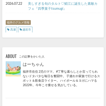
2026.07.22
美しすぎる旬のタルト♡鯖江に誕生した素敵カ
フェ『四季菓子tsumugi』
福井のグルメ情報
高瀬
越前市
ABOUT
この記事をかいた人
はーちゃん
福井市在住 2児のママ。 #丁寧な暮らしとか言ってられ
ないドタバタな毎日を奮闘中。 子連れや家族で行けるス
ポット＆飲食店ライター。 ハイボール＆ヨガにハマる
2022年。今年こそ痩せる 気がしている。