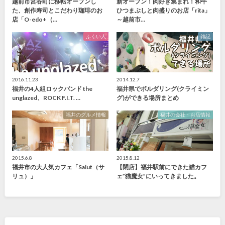
越前市宮谷町に移転オープンし
新オープン！肉好き集まれ！和牛
た、創作寿司とこだわり珈琲のお
ひつまぶしと肉盛りのお店「rita」
店「O-edo+（…
～越前市…
ふくい人
雑記
2016.11.23
2014.12.7
福井の4人組ロックバンド the
福井県でボルダリング(クライミン
unglazed、ROCK F.I.T. …
グ)ができる場所まとめ
福井のグルメ情報
福井の会社・お店情報
2015.6.8
2015.8.12
福井市の大人気カフェ「Salut（サ
【閉店】福井駅前にできた猫カフ
リュ）」
ェ”猫魔女”にいってきました。