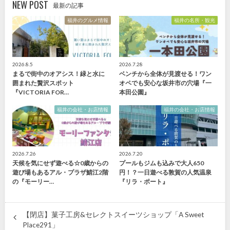
NEW POST
最新の記事
福井のグルメ情報
福井の名所・観光
2026.8.5
2026.7.28
まるで街中のオアシス！緑と水に
ベンチから全体が見渡せる！ワン
囲まれた贅沢スポット
オペでも安心な坂井市の穴場『一
『VICTORIA FOR…
本田公園』
福井の会社・お店情報
福井の会社・お店情報
2026.7.26
2026.7.20
天候を気にせず遊べる☆0歳からの
プールもジムも込みで大人650
遊び場もあるアル・プラザ鯖江2階
円！？一日遊べる敦賀の人気温泉
の『モーリー…
『リラ・ポート』
【閉店】菓子工房&セレクトスイーツショップ「A Sweet
Place291」