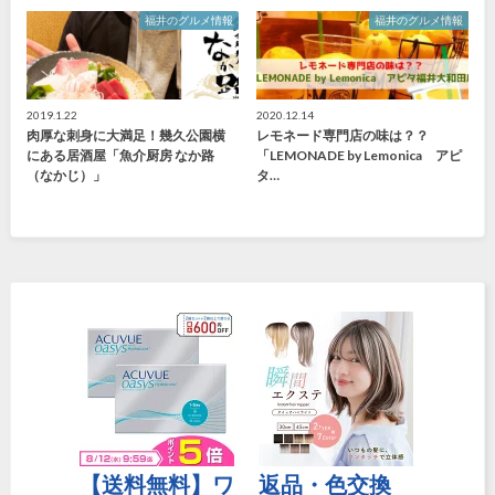
福井のグルメ情報
福井のグルメ情報
2019.1.22
2020.12.14
肉厚な刺身に大満足！幾久公園横
レモネード専門店の味は？？
にある居酒屋「魚介厨房 なか路
「LEMONADE by Lemonica アピ
（なかじ）」
タ…