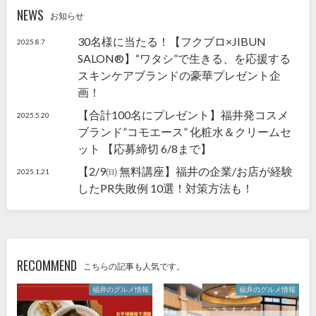
NEWS
お知らせ
30名様に当たる！【フクブロ×JIBUN
2025.8.7
SALON®】“ワタシ”で生きる、を応援する
スキンケアブランドの豪華プレゼント企
画！
【合計100名にプレゼント】福井発コスメ
2025.5.20
ブランド”コモエース” 化粧水＆クリームセ
ット 【応募締切 6/8まで】
【2/9㈰ 無料講座】福井の企業/お店が経験
2025.1.21
したPR失敗例 10選！対策方法も！
RECOMMEND
こちらの記事も人気です。
福井のグルメ情報
福井のグルメ情報