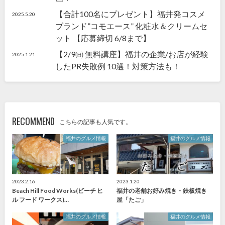
【合計100名にプレゼント】福井発コスメ
2025.5.20
ブランド”コモエース” 化粧水＆クリームセ
ット 【応募締切 6/8まで】
【2/9㈰ 無料講座】福井の企業/お店が経験
2025.1.21
したPR失敗例 10選！対策方法も！
RECOMMEND
こちらの記事も人気です。
福井のグルメ情報
福井のグルメ情報
2023.2.16
2023.1.20
Beach Hill Food Works(ビーチ ヒ
福井の老舗お好み焼き・鉄板焼き
ル フード ワークス)…
屋「たご」
福井のグルメ情報
福井のグルメ情報