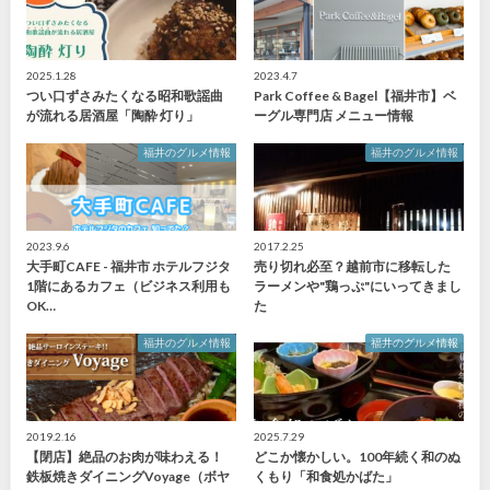
2025.1.28
2023.4.7
つい口ずさみたくなる昭和歌謡曲
Park Coffee & Bagel【福井市】ベ
が流れる居酒屋「陶酔 灯り」
ーグル専門店 メニュー情報
福井のグルメ情報
福井のグルメ情報
2023.9.6
2017.2.25
大手町CAFE - 福井市 ホテルフジタ
売り切れ必至？越前市に移転した
1階にあるカフェ（ビジネス利用も
ラーメンや"鶏っぷ"にいってきまし
OK…
た
福井のグルメ情報
福井のグルメ情報
2019.2.16
2025.7.29
【閉店】絶品のお肉が味わえる！
どこか懐かしい。100年続く和のぬ
鉄板焼きダイニングVoyage（ボヤ
くもり「和食処かばた」