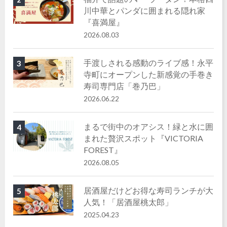
川中華とパンダに囲まれる隠れ家
『喜満屋』
2026.08.03
手渡しされる感動のライブ感！永平
3
寺町にオープンした新感覚の手巻き
寿司専門店「巻乃巴」
2026.06.22
まるで街中のオアシス！緑と水に囲
4
まれた贅沢スポット『VICTORIA
FOREST』
2026.08.05
居酒屋だけどお得な寿司ランチが大
5
人気！「居酒屋桃太郎」
2025.04.23