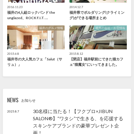
2016.11.23
2014.12.7
福井の4人組ロックバンド the
福井県でボルダリング(クライミン
unglazed、ROCK F.I.T. …
グ)ができる場所まとめ
福井のグルメ情報
福井の会社・お店情報
2015.6.8
2015.8.12
福井市の大人気カフェ「Salut（サ
【閉店】福井駅前にできた猫カフ
リュ）」
ェ”猫魔女”にいってきました。
NEWS
お知らせ
30名様に当たる！【フクブロ×JIBUN
2025.8.7
SALON®】“ワタシ”で生きる、を応援する
スキンケアブランドの豪華プレゼント企
画！