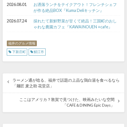
2026.08.01
お洒落ランチをテイクアウト！フレンチシェフ
が作る絶品BOX『Kuma Deliキッチン』
2026.07.24
採れたて新鮮野菜が甘くて絶品！三国町のおし
ゃれな農園カフェ『KAWAINOUEN +cafe』
福井のグルメ情報
下新庄町
鯖江市
ラーメン通が唸る、福井で話題の上品な鶏白湯を食べるなら
「麺匠 麦之助 花堂店」
ここはアメリカ？敦賀で見つけた、映画みたいな空間
「CAFE＆DINING Epic Days」