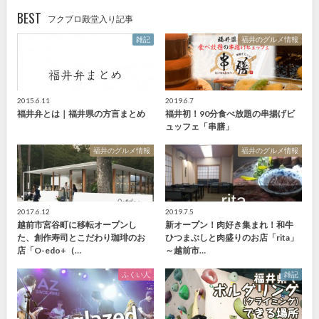
BEST
フクブロ殿堂入り記事
雑記
福井のグルメ情報
2015.6.11
2019.6.7
福井弁とは｜福井県の方言まとめ
福井初！90分食べ放題の串揚げビ
ュッフェ「串膳」
福井のグルメ情報
福井のグルメ情報
2017.6.12
2019.7.5
越前市宮谷町に移転オープンし
新オープン！肉好き集まれ！和牛
た、創作寿司とこだわり珈琲のお
ひつまぶしと肉盛りのお店「rita」
店「O-edo+（…
～越前市…
ふくい人
雑記