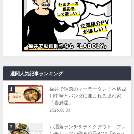
週間人気記事ランキング
福井で話題のマーラータン！本格四
1
川中華とパンダに囲まれる隠れ家
『喜満屋』
2026.08.03
お洒落ランチをテイクアウト！フレ
2
ンチシェフが作る絶品BOX『Kuma