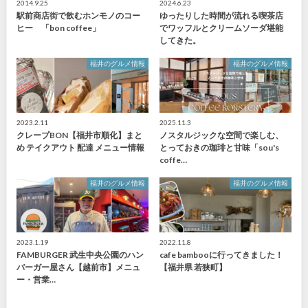
2014.9.25
2024.6.23
駅前商店街で飲むホンモノのコー
ゆったりした時間が流れる喫茶店
ヒー 「bon coffee」
でワッフルとクリームソーダ堪能
してきた。
福井のグルメ情報
福井のグルメ情報
2023.2.11
2025.11.3
クレープBON【福井市順化】まと
ノスタルジックな空間で楽しむ、
め テイクアウト 配達 メニュー情報
とっておきの珈琲と甘味「sou's
coffe…
福井のグルメ情報
福井のグルメ情報
2023.1.19
2022.11.8
FAMBURGER 武生中央公園のハン
cafe bambooに行ってきました！
バーガー屋さん【越前市】メニュ
【福井県 若狭町】
ー・営業…