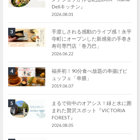
Deliキッチン』
2026.08.01
手渡しされる感動のライブ感！永平
3
寺町にオープンした新感覚の手巻き
寿司専門店「巻乃巴」
2026.06.22
福井初！90分食べ放題の串揚げビ
4
ュッフェ「串膳」
2019.06.07
まるで街中のオアシス！緑と水に囲
5
まれた贅沢スポット『VICTORIA
FOREST』
2026.08.05