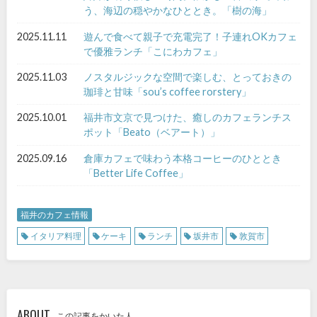
う、海辺の穏やかなひととき。「樹の海」
2025.11.11
遊んで食べて親子で充電完了！子連れOKカフェ
で優雅ランチ「こにわカフェ」
2025.11.03
ノスタルジックな空間で楽しむ、とっておきの
珈琲と甘味「sou’s coffee rorstery」
2025.10.01
福井市文京で見つけた、癒しのカフェランチス
ポット「Beato（ベアート）」
2025.09.16
倉庫カフェで味わう本格コーヒーのひととき
「Better Life Coffee」
福井のカフェ情報
イタリア料理
ケーキ
ランチ
坂井市
敦賀市
ABOUT
この記事をかいた人