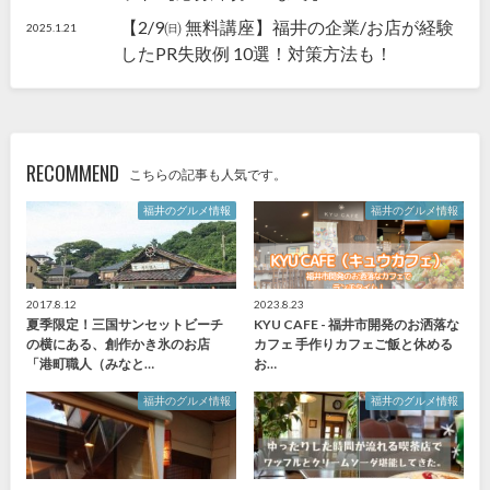
【2/9㈰ 無料講座】福井の企業/お店が経験
2025.1.21
したPR失敗例 10選！対策方法も！
RECOMMEND
こちらの記事も人気です。
福井のグルメ情報
福井のグルメ情報
2017.8.12
2023.8.23
夏季限定！三国サンセットビーチ
KYU CAFE - 福井市開発のお洒落な
の横にある、創作かき氷のお店
カフェ 手作りカフェご飯と休める
「港町職人（みなと…
お…
福井のグルメ情報
福井のグルメ情報