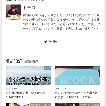
トモコ
愛知から引っ越して来ました。まだまだ福井について知
らない事も多いので楽しみながら、そしていつかは福井
のエスキパートになりたいと思います！ 旅行、写真、ア
ート、カフェ、パン屋、雑貨、野球、ネコが好きです♪
Twitter
NEW POST
最新の記事
雑記
雑記
2017.3.19
2017.2.19
石川県小松市に新しいイオンが
ついに福井にもICカードが導入さ
3/24にOPEN！！
れます！｜ICOCA（イコカ）
福井のグルメ情報
福井のグルメ情報