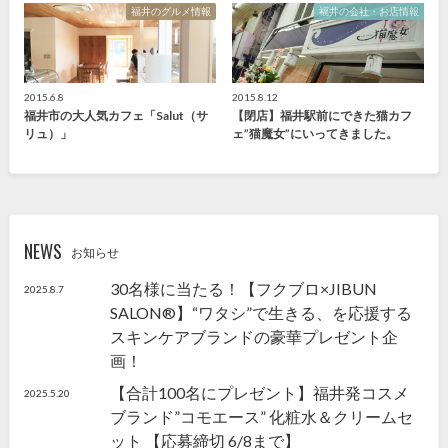
福井のグルメ情報
福井の会社・お店情報
2015.6.8
2015.8.12
福井市の大人気カフェ「Salut（サ
【閉店】福井駅前にできた猫カフ
リュ）」
ェ”猫魔女”にいってきました。
NEWS
お知らせ
30名様に当たる！【フクブロ×JIBUN
2025.8.7
SALON®】“ワタシ”で生きる、を応援する
スキンケアブランドの豪華プレゼント企
画！
【合計100名にプレゼント】福井発コスメ
2025.5.20
ブランド”コモエース” 化粧水＆クリームセ
ット 【応募締切 6/8まで】