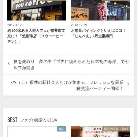
2017.1.19
2016.12.19
約100席ある大型カフェが福井市文
お惣菜バイキングといえばココ！
京に！「悠珈琲店 （ユウコーヒー
「じんべえ」/丹生郡織田
テン）」
夏を先取り！夢の中「世界に認められた日本初の海岸」でセ
ルフ海開き
7/9（土）福井の新社会人だけが集まる、フレッシュな異業
種交流パーティー開催！
BEST
フクブロ殿堂入り記事
雑記
福井のグルメ情報