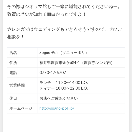
その際はジオラマ館もご一緒に堪能されてくださいねー。
敦賀の歴史が知れて面白かったですよ！
赤レンガではウェディングもできるそうですので、ぜひご
相談を！
店名
Sogno-Poli（ソニョーポリ）
住所
福井県敦賀市金ケ崎4-1（敦賀赤レンガ内）
電話
0770-47-6707
ランチ 11:30〜14:00 L.O.
営業時間
ディナー 18:00〜22:00 L.O.
休日
お店へご確認ください
ホームページ
http://sogno-poli.jp/