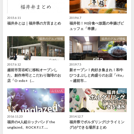
2015.6.11
2019.6.7
福井弁とは｜福井県の方言まとめ
福井初！90分食べ放題の串揚げビ
ュッフェ「串膳」
福井のグルメ情報
福井のグルメ情報
2017.6.12
2019.7.5
越前市宮谷町に移転オープンし
新オープン！肉好き集まれ！和牛
た、創作寿司とこだわり珈琲のお
ひつまぶしと肉盛りのお店「rita」
店「O-edo+（…
～越前市…
ふくい人
雑記
2016.11.23
2014.12.7
福井の4人組ロックバンド the
福井県でボルダリング(クライミン
unglazed、ROCK F.I.T. …
グ)ができる場所まとめ