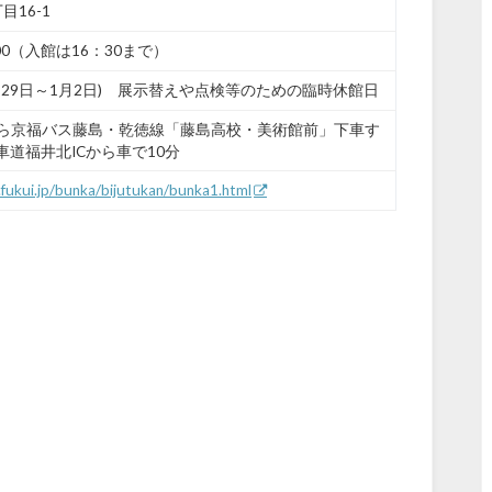
目16-1
00（入館は16：30まで）
月29日～1月2日) 展示替えや点検等のための臨時休館日
から京福バス藤島・乾徳線「藤島高校・美術館前」下車す
道福井北ICから車で10分
ef.fukui.jp/bunka/bijutukan/bunka1.html