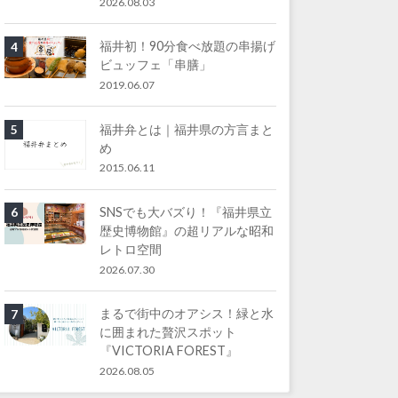
2026.08.03
福井初！90分食べ放題の串揚げ
4
ビュッフェ「串膳」
2019.06.07
福井弁とは｜福井県の方言まと
5
め
2015.06.11
SNSでも大バズり！『福井県立
6
歴史博物館』の超リアルな昭和
レトロ空間
2026.07.30
まるで街中のオアシス！緑と水
7
に囲まれた贅沢スポット
『VICTORIA FOREST』
2026.08.05