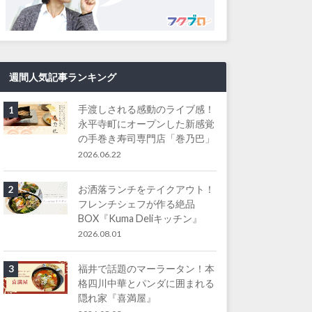
週間人気記事ランキング
手渡しされる感動のライブ感！
1
永平寺町にオープンした新感覚
の手巻き寿司専門店「巻乃巴」
2026.06.22
お洒落ランチをテイクアウト！
2
フレンチシェフが作る絶品
BOX『Kuma Deliキッチン』
2026.08.01
福井で話題のマーラータン！本
3
格四川中華とパンダに囲まれる
隠れ家『喜満屋』