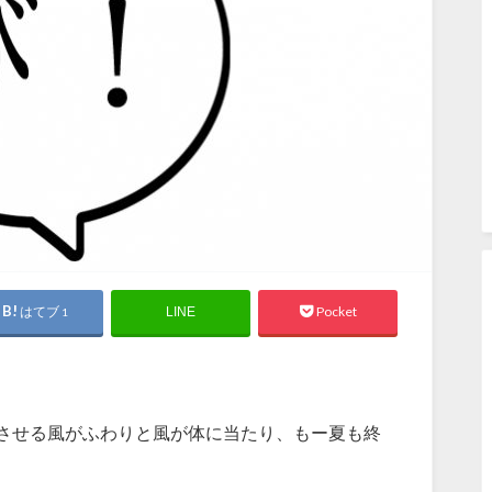
はてブ
Pocket
LINE
1
させる風がふわりと風が体に当たり、もー夏も終