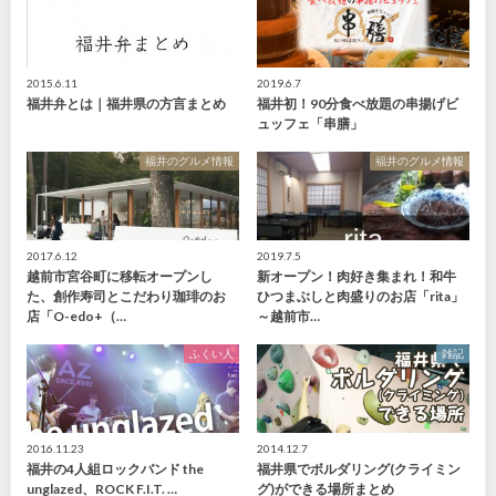
2015.6.11
2019.6.7
福井弁とは｜福井県の方言まとめ
福井初！90分食べ放題の串揚げビ
ュッフェ「串膳」
福井のグルメ情報
福井のグルメ情報
2017.6.12
2019.7.5
越前市宮谷町に移転オープンし
新オープン！肉好き集まれ！和牛
た、創作寿司とこだわり珈琲のお
ひつまぶしと肉盛りのお店「rita」
店「O-edo+（…
～越前市…
ふくい人
雑記
2016.11.23
2014.12.7
福井の4人組ロックバンド the
福井県でボルダリング(クライミン
unglazed、ROCK F.I.T. …
グ)ができる場所まとめ