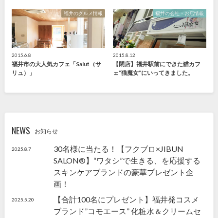
福井のグルメ情報
福井の会社・お店情報
2015.6.8
2015.8.12
福井市の大人気カフェ「Salut（サ
【閉店】福井駅前にできた猫カフ
リュ）」
ェ”猫魔女”にいってきました。
NEWS
お知らせ
30名様に当たる！【フクブロ×JIBUN
2025.8.7
SALON®】“ワタシ”で生きる、を応援する
スキンケアブランドの豪華プレゼント企
画！
【合計100名にプレゼント】福井発コスメ
2025.5.20
ブランド”コモエース” 化粧水＆クリームセ