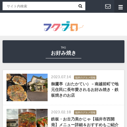
福井人が地元のおススメを紹介！福井県のローカルメディア「フクブロ 」
TAG
お好み焼き
2023.07.14
福井のグルメ情報
御鷹亭（おたかてい） – 南越前町で地
元住民に長年愛されるお好み焼き・鉄
板焼きのお店
2023.02.18
福井のグルメ情報
鉄板・お古乃美かじゃ【福井市西開
発】メニュー詳細＆おすすめもご紹介