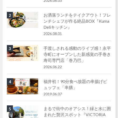
2026.08.03
お洒落ランチをテイクアウト！フレ
2
ンチシェフが作る絶品BOX『Kuma
Deliキッチン』
2026.08.01
手渡しされる感動のライブ感！永平
3
寺町にオープンした新感覚の手巻き
寿司専門店「巻乃巴」
2026.06.22
福井初！90分食べ放題の串揚げビ
4
ュッフェ「串膳」
2019.06.07
まるで街中のオアシス！緑と水に囲
5
まれた贅沢スポット『VICTORIA