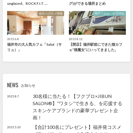
unglazed、ROCK F.I.T. …
グ)ができる場所まとめ
福井のグルメ情報
福井の会社・お店情報
2015.6.8
2015.8.12
福井市の大人気カフェ「Salut（サ
【閉店】福井駅前にできた猫カフ
リュ）」
ェ”猫魔女”にいってきました。
NEWS
お知らせ
30名様に当たる！【フクブロ×JIBUN
2025.8.7
SALON®】“ワタシ”で生きる、を応援する
スキンケアブランドの豪華プレゼント企
画！
【合計100名にプレゼント】福井発コスメ
2025.5.20