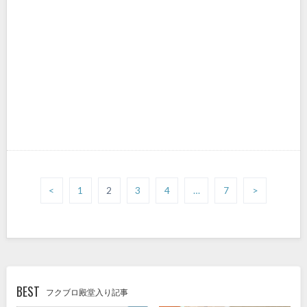
<
1
2
3
4
…
7
>
BEST
フクブロ殿堂入り記事