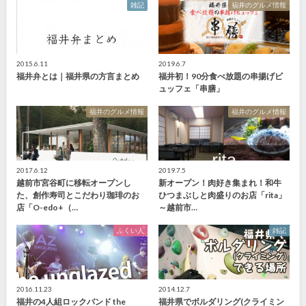
雑記
福井のグルメ情報
2015.6.11
2019.6.7
福井弁とは｜福井県の方言まとめ
福井初！90分食べ放題の串揚げビ
ュッフェ「串膳」
福井のグルメ情報
福井のグルメ情報
2017.6.12
2019.7.5
越前市宮谷町に移転オープンし
新オープン！肉好き集まれ！和牛
た、創作寿司とこだわり珈琲のお
ひつまぶしと肉盛りのお店「rita」
店「O-edo+（…
～越前市…
ふくい人
雑記
2016.11.23
2014.12.7
福井の4人組ロックバンド the
福井県でボルダリング(クライミン