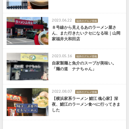
2023.06.22
福井のグルメ情報
８号線から見えるあのラーメン屋さ
ん、また行きたいクセになる味｜山岡
家福井大和田店
2023.05.16
福井のグルメ情報
自家製麺と魚介のスープが美味い。
「麺の道 ナナちゃん」
2022.08.07
福井のグルメ情報
【横浜家系ラーメン 鯖江 魂心家】深
夜、鯖江のラーメン食べに行ってきま
した