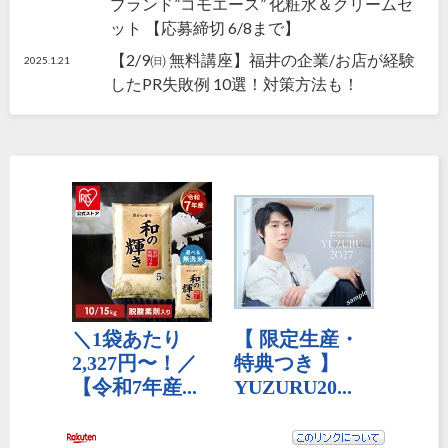
ブランド”コモエース” 化粧水＆クリームセ
ット 【応募締切 6/8まで】
【2/9㈰ 無料講座】福井の企業/お店が経験
2025.1.21
したPR失敗例 10選！対策方法も！