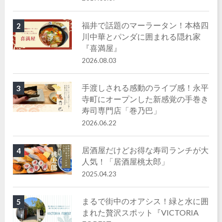
福井で話題のマーラータン！本格四
2
川中華とパンダに囲まれる隠れ家
『喜満屋』
2026.08.03
手渡しされる感動のライブ感！永平
3
寺町にオープンした新感覚の手巻き
寿司専門店「巻乃巴」
2026.06.22
居酒屋だけどお得な寿司ランチが大
4
人気！「居酒屋桃太郎」
2025.04.23
まるで街中のオアシス！緑と水に囲
5
まれた贅沢スポット『VICTORIA