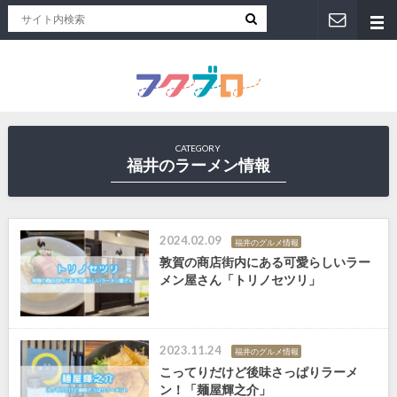
福井人が地元のおススメを紹介！福井県のローカルメディア「フクブロ 」
CATEGORY
福井のラーメン情報
2024.02.09
福井のグルメ情報
敦賀の商店街内にある可愛らしいラー
メン屋さん「トリノセツリ」
2023.11.24
福井のグルメ情報
こってりだけど後味さっぱりラーメ
ン！「麺屋輝之介」