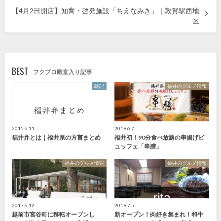
【4月2日開店】知育・啓発施設「ちえなみき」｜敦賀駅西地
区
BEST
フクブロ殿堂入り記事
雑記
福井のグルメ情報
2015.6.11
2019.6.7
福井弁とは｜福井県の方言まとめ
福井初！90分食べ放題の串揚げビ
ュッフェ「串膳」
福井のグルメ情報
福井のグルメ情報
2017.6.12
2019.7.5
越前市宮谷町に移転オープンし
新オープン！肉好き集まれ！和牛