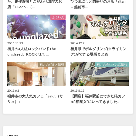
た、創作寿司とこだわり珈琲のお
ひつまぶしと肉盛りのお店「rita」
店「O-edo+（…
～越前市…
ふくい人
雑記
2016.11.23
2014.12.7
福井の4人組ロックバンド the
福井県でボルダリング(クライミン
unglazed、ROCK F.I.T. …
グ)ができる場所まとめ
福井のグルメ情報
福井の会社・お店情報
2015.6.8
2015.8.12
福井市の大人気カフェ「Salut（サ
【閉店】福井駅前にできた猫カフ
リュ）」
ェ”猫魔女”にいってきました。