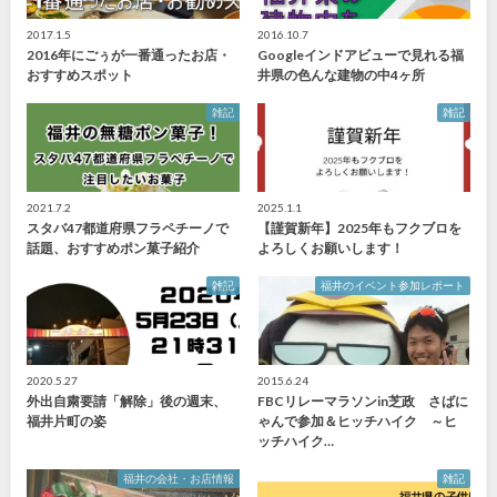
2017.1.5
2016.10.7
2016年にごぅが一番通ったお店・
Googleインドアビューで見れる福
おすすめスポット
井県の色んな建物の中4ヶ所
雑記
雑記
2021.7.2
2025.1.1
スタバ47都道府県フラペチーノで
【謹賀新年】2025年もフクブロを
話題、おすすめポン菓子紹介
よろしくお願いします！
雑記
福井のイベント参加レポート
2020.5.27
2015.6.24
外出自粛要請「解除」後の週末、
FBCリレーマラソンin芝政 さばに
福井片町の姿
ゃんで参加＆ヒッチハイク ～ヒ
ッチハイク…
福井の会社・お店情報
雑記