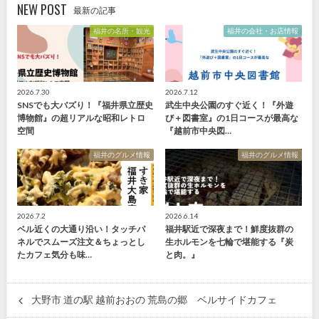
NEW POST
最新の記事
福井の名所・観光
福井の会社・お店情報
2026.7.30
2026.7.12
SNSでも大バズり！『福井県立歴史
武生中央公園のすぐ近く！『外遊
博物館』の超リアルな昭和レトロ
び＋図書室』の1日コースが最高な
空間
『越前市中央図…
福井のグルメ情報
福井のグルメ情報
2026.7.2
2026.6.14
ベル近くの大通り沿い！タッチパ
福井駅近で深夜まで！鮮度抜群の
ネルでスムーズ注文＆ちょっとし
生ホルモンを七輪で堪能する『炭
たカフェ気分も味…
と肉。』
大野市 道の駅 越前おおの 荒島の郷 ベルサイドカフェ