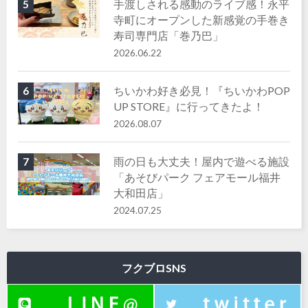
手渡しされる感動のライブ感！永平
5
寺町にオープンした新感覚の手巻き
寿司専門店「巻乃巴」
2026.06.22
ちいかわ好き必見！『ちいかわPOP
6
UP STORE』に行ってきたよ！
2026.08.07
雨の日も大丈夫！屋内で遊べる施設
7
「あそびパーク フェアモール福井
大和田店」
2024.07.25
フクブロSNS