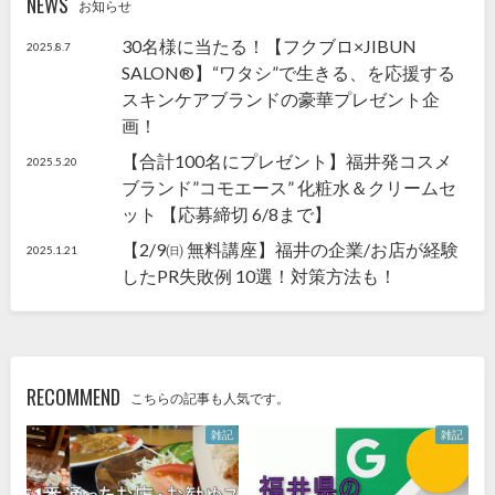
NEWS
お知らせ
30名様に当たる！【フクブロ×JIBUN
2025.8.7
SALON®】“ワタシ”で生きる、を応援する
スキンケアブランドの豪華プレゼント企
画！
【合計100名にプレゼント】福井発コスメ
2025.5.20
ブランド”コモエース” 化粧水＆クリームセ
ット 【応募締切 6/8まで】
【2/9㈰ 無料講座】福井の企業/お店が経験
2025.1.21
したPR失敗例 10選！対策方法も！
RECOMMEND
こちらの記事も人気です。
雑記
雑記