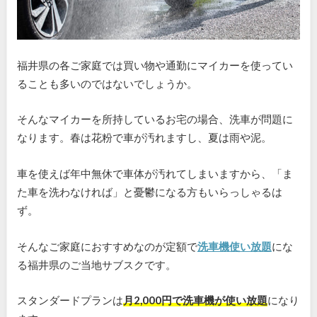
福井県の各ご家庭では買い物や通勤にマイカーを使ってい
ることも多いのではないでしょうか。
そんなマイカーを所持しているお宅の場合、洗車が問題に
なります。春は花粉で車が汚れますし、夏は雨や泥。
車を使えば年中無休で車体が汚れてしまいますから、「ま
た車を洗わなければ」と憂鬱になる方もいらっしゃるは
ず。
そんなご家庭におすすめなのが定額で
洗車機使い放題
にな
る福井県のご当地サブスクです。
スタンダードプランは
月
2,000
円で洗車機が使い放題
になり