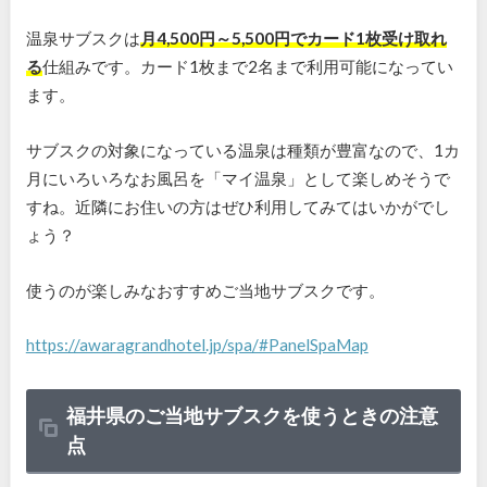
温泉サブスクは
月
4,500
円～
5,500
円でカード
1
枚受け取れ
る
仕組みです。カード
1
枚まで
2
名まで利用可能になってい
ます。
サブスクの対象になっている温泉は種類が豊富なので、
1
カ
月にいろいろなお風呂を「マイ温泉」として楽しめそうで
すね。近隣にお住いの方はぜひ利用してみてはいかがでし
ょう？
使うのが楽しみなおすすめご当地サブスクです。
https://awaragrandhotel.jp/spa/#PanelSpaMap
福井県のご当地サブスクを使うときの注意
点