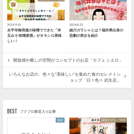
2024.9.10
2024.8.23
永平寺御用達の味噌でできた「米
細川ガラシャとは？福井県出身の
五みそ 味噌麦酒」がオモシロ美味
悲劇の美女を紹介
しい！
開放感や癒しの空間がコンセプトのお店「カフェ シエロ」
いろんなお店の、色々な”美味しい”を集めた食のセレクトシ
ョップ「日々色々 武生店」
BEST
フクブロ殿堂入り記事
雑記
福井のグルメ情報