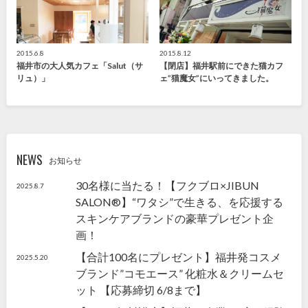
2015.6.8
2015.8.12
福井市の大人気カフェ「Salut（サ
【閉店】福井駅前にできた猫カフ
リュ）」
ェ”猫魔女”にいってきました。
NEWS
お知らせ
30名様に当たる！【フクブロ×JIBUN
2025.8.7
SALON®】“ワタシ”で生きる、を応援する
スキンケアブランドの豪華プレゼント企
画！
【合計100名にプレゼント】福井発コスメ
2025.5.20
ブランド”コモエース” 化粧水＆クリームセ
ット 【応募締切 6/8まで】