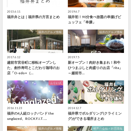
2015.6.11
2019.6.7
福井弁とは｜福井県の方言まとめ
福井初！90分食べ放題の串揚げビ
ュッフェ「串膳」
福井のグルメ情報
福井のグルメ情報
2017.6.12
2019.7.5
越前市宮谷町に移転オープンし
新オープン！肉好き集まれ！和牛
た、創作寿司とこだわり珈琲のお
ひつまぶしと肉盛りのお店「rita」
店「O-edo+（…
～越前市…
ふくい人
雑記
2016.11.23
2014.12.7
福井の4人組ロックバンド the
福井県でボルダリング(クライミン
unglazed、ROCK F.I.T. …
グ)ができる場所まとめ
福井のグルメ情報
福井の会社・お店情報