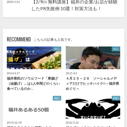
【2/9㈰ 無料講座】福井の企業/お店が経験
2025.1.21
したPR失敗例 10選！対策方法も！
RECOMMEND
こちらの記事も人気です。
雑記
雑記
2024.4.17
2015.4.3
福井県民のソウルフード「厚揚げ
４月２５～２６ ソーシャルメデ
（油揚げ）」は1人年間どのくらい
ィアだけでヒッチハイク!!～福井県
食べているのか…
めぐり～
雑記
雑記
2019.12.19
2022.5.22