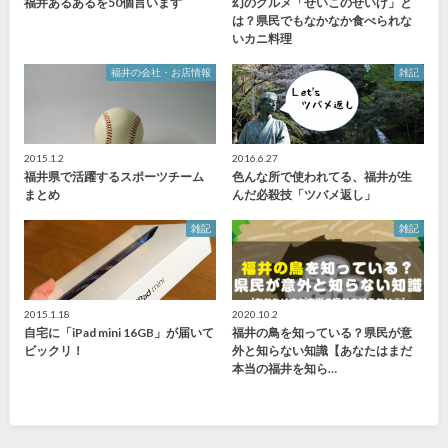
福井あるあるを50個言います
幻のグルメ「せいこのせいげ」と
は？県民でもなかなか食べられな
いカニ料理
福井の会社・お店情報
雑記
2015.1.2
2016.6.27
福井県で活躍するスポーツチーム
色んな所で使われてる、福井が生
まとめ
んだ必殺技「ツバメ返し」
雑記
雑記
2015.1.18
2020.10.2
自宅に「iPad mini 16GB」が届いて
福井の鳥を知っている？県民が意
ビックリ！
外と知らない知識【あなたはまだ
本当の福井を知ら…