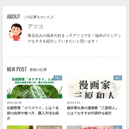
ABOUT
この記事をかいた人
アツコ
東北住みの福井大好きっ子アツコです！福井のマニアッ
クなネタを紹介していきたいと思います！
NEW POST
最新の記事
雑記
雑記
2024.10.30
2024.9.15
伝統野菜「カワズウリ」とは？名
福井県出身の漫画家「三原和人」
前の由来や食べ方、購入方法を紹
とは？おすすめ代表作を紹介
介
福井のグルメ情報
雑記