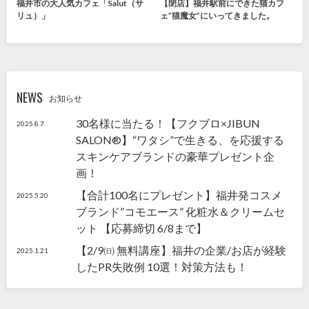
福井市の大人気カフェ「Salut（サ
【閉店】福井駅前にできた猫カフ
リュ）」
ェ”猫魔女”にいってきました。
NEWS
お知らせ
30名様に当たる！【フクブロ×JIBUN
2025.8.7
SALON®】“ワタシ”で生きる、を応援する
スキンケアブランドの豪華プレゼント企
画！
【合計100名にプレゼント】福井発コスメ
2025.5.20
ブランド”コモエース” 化粧水＆クリームセ
ット 【応募締切 6/8まで】
【2/9㈰ 無料講座】福井の企業/お店が経験
2025.1.21
したPR失敗例 10選！対策方法も！