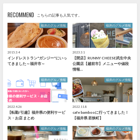
RECOMMEND
こちらの記事も人気です。
福井のグルメ情報
福井のグルメ情報
2015.3.4
2023.3.1
インドレストラン"ガンジー"にいっ
【閉店】RUNNY CHEESE武生中央
てきました～福井市～
公園店【越前市】メニューや値段
情報…
福井のグルメ情報
福井のグルメ情報
2022.4.26
2022.11.8
【転勤/引越】福井県の便利サービ
cafe bambooに行ってきました！
ス・お店 まとめ
【福井県 若狭町】
福井のグルメ情報
福井のグルメ情報