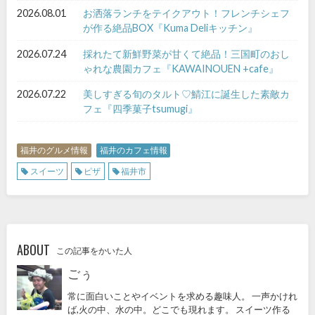
2026.08.01
お洒落ランチをテイクアウト！フレンチシェフ
が作る絶品BOX『Kuma Deliキッチン』
2026.07.24
採れたて新鮮野菜が甘くて絶品！三国町のおし
ゃれな農園カフェ『KAWAINOUEN +cafe』
2026.07.22
美しすぎる旬のタルト♡鯖江に誕生した素敵カ
フェ『四季菓子tsumugi』
福井のグルメ情報
福井のカフェ情報
スイーツ
ピザ
福井市
ABOUT
この記事をかいた人
ごぅ
常に面白いことやイベントを求める趣味人。 一声かけれ
ば,火の中、水の中。どこでも現れます。 スイーツ作る