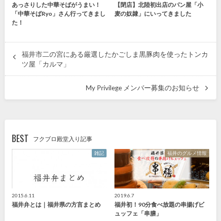
あっさりした中華そばがうまい！
【閉店】北陸初出店のパン屋「小
「中華そばRyo」さん行ってきまし
麦の奴隷」にいってきました
た！
福井市二の宮にある厳選したかごしま黒豚肉を使ったトンカ
ツ屋「カルマ」
My Privilege メンバー募集のお知らせ
BEST
フクブロ殿堂入り記事
雑記
福井のグルメ情報
2015.6.11
2019.6.7
福井弁とは｜福井県の方言まとめ
福井初！90分食べ放題の串揚げビ
ュッフェ「串膳」