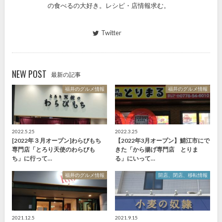
の食べるの大好き。レシピ・店情報求む。
Twitter
NEW POST
最新の記事
福井のグルメ情報
福井のグルメ情報
2022.5.25
2022.3.25
[2022年３月オープン]わらびもち
【2022年3月オープン】鯖江市にで
専門店「とろり天使のわらびも
きた「から揚げ専門店 とりま
ち」に行って…
る」にいって…
福井のグルメ情報
開店、閉店、移転情報
2021.12.5
2021.9.15