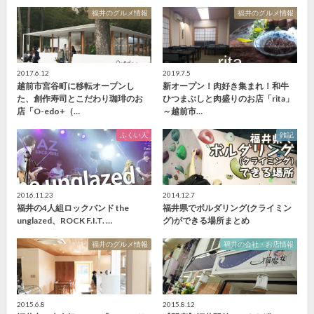
福井のグルメ情報
福井のグルメ情報
2017.6.12
2019.7.5
越前市宮谷町に移転オープンし
新オープン！肉好き集まれ！和牛
た、創作寿司とこだわり珈琲のお
ひつまぶしと肉盛りのお店「rita」
店「O-edo+（…
～越前市…
ふくい人
雑記
2016.11.23
2014.12.7
福井の4人組ロックバンド the
福井県でボルダリング(クライミン
unglazed、ROCK F.I.T. …
グ)ができる場所まとめ
福井のグルメ情報
福井の会社・お店情報
2015.6.8
2015.8.12