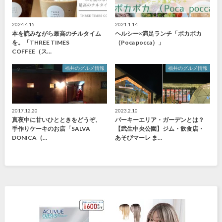
2024.4.15
2021.1.14
本を読みながら最高のチルタイム
ヘルシー×満足ランチ「ポカポカ
を。「THREE TIMES
（Poca pocca）」
COFFEE（ス…
福井のグルメ情報
福井のグルメ情報
2017.12.20
2023.2.10
真夜中に甘いひとときをどうぞ、
パーキーエリア・ガーデンとは？
手作りケーキのお店「SALVA
【武生中央公園】ジム・飲食店・
DONICA（…
あそびマーレ ま…