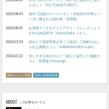
スポット『VICTORIA FOREST』
2026.08.03
福井で話題のマーラータン！本格四川中華とパ
ンダに囲まれる隠れ家『喜満屋』
2026.08.01
お洒落ランチをテイクアウト！フレンチシェフ
が作る絶品BOX『Kuma Deliキッチン』
2026.07.24
採れたて新鮮野菜が甘くて絶品！三国町のおし
ゃれな農園カフェ『KAWAINOUEN +cafe』
2026.07.22
美しすぎる旬のタルト♡鯖江に誕生した素敵カ
フェ『四季菓子tsumugi』
福井のグルメ情報
福井の定食屋情報
ABOUT
この記事をかいた人