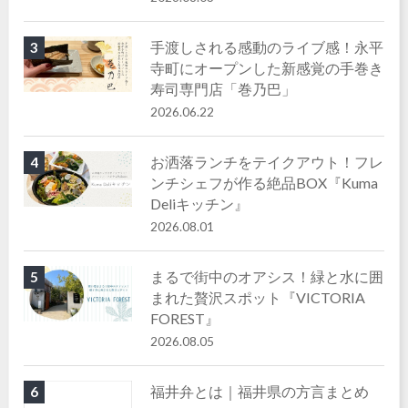
手渡しされる感動のライブ感！永平
3
寺町にオープンした新感覚の手巻き
寿司専門店「巻乃巴」
2026.06.22
お洒落ランチをテイクアウト！フレ
4
ンチシェフが作る絶品BOX『Kuma
Deliキッチン』
2026.08.01
まるで街中のオアシス！緑と水に囲
5
まれた贅沢スポット『VICTORIA
FOREST』
2026.08.05
福井弁とは｜福井県の方言まとめ
6