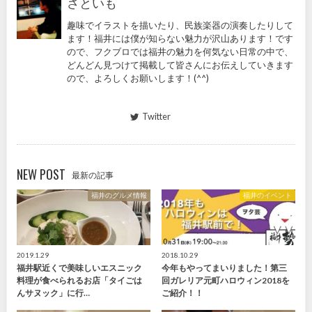
さといも
趣味でイラストを描いたり、民族楽器の演奏したりして
ます！福井には僕が知らない魅力が沢山あります！です
ので、フクブロでは福井の魅力を何気ない日常の中で、
どんどん見つけて掲載して皆さんにお伝えしていきます
ので、よろしくお願いします！(^^)
Twitter
NEW POST
最新の記事
福井のグルメ情報
福井のイベント
2019.1.29
2018.10.29
福井駅近くで美味しいエスニック
今年もやってまいりました！第三
料理が食べられるお店「タイごは
回ガレリア元町ハロウィン2018を
んサヌック」に行…
ご紹介！！