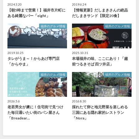
2024.3.20
2019.6.24
【朝5時まで営業！】福井市片町に
【情報更新】だしまきさんの絶品
ある綺麗なバー「eight」
だしまきサンド【限定20食】
福井のグルメ情報
福井のグルメ情報
2019.10.25
2025.10.31
タレがうま～！からあげ専門店
本場福井の味、ここにあり！「越
「からやま」
前つるきそば 四ツ井店」
福井のグルメ情報
福井のグルメ情報
2026.5.6
2016.8.30
老若男女が虜に！住宅街で見つけ
採れたて卵と地元野菜を楽しめる
た毎日通いたい街のパン屋さん
三国にある隠れ家的レストラン
「Breadear…
「Nora」