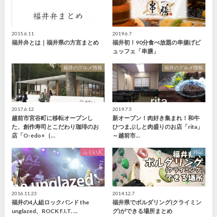
2015.6.11
2019.6.7
福井弁とは｜福井県の方言まとめ
福井初！90分食べ放題の串揚げビ
ュッフェ「串膳」
福井のグルメ情報
福井のグルメ情報
2017.6.12
2019.7.5
越前市宮谷町に移転オープンし
新オープン！肉好き集まれ！和牛
た、創作寿司とこだわり珈琲のお
ひつまぶしと肉盛りのお店「rita」
店「O-edo+（…
～越前市…
ふくい人
雑記
2016.11.23
2014.12.7
福井の4人組ロックバンド the
福井県でボルダリング(クライミン
unglazed、ROCK F.I.T. …
グ)ができる場所まとめ