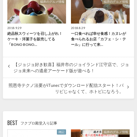
福井のグルメ情報
福井のグルメ情報
2018.9.29
2018.8.29
絶品秋スウィーツを召し上がれ！
一口食べれば幸せ食感！カヌレが
ケーキ・洋菓子を販売してる
食べられるお店「カフェ・シ・テ
「BONO BONO…
ール」に行って来…
【ジョジョ好き歓喜】福井市のジョイランド江守店で、ジョ
ジョ未来への遺産アーケード版が遊べる！
照恩寺テクノ法要がiTunesでダウンロード配信スタート！パ
リピじゃなくて、ホトピになろう。
BEST
フクブロ殿堂入り記事
雑記
福井のグルメ情報