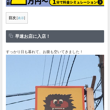
目次
[
表示
]
早速お店に入店！
すっかり日も暮れて、お腹も空いてきました！