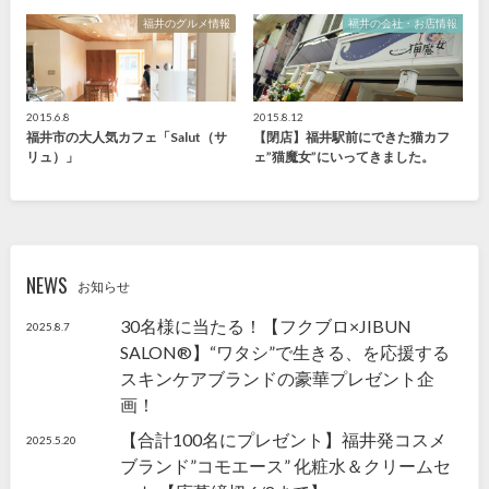
福井のグルメ情報
福井の会社・お店情報
2015.6.8
2015.8.12
福井市の大人気カフェ「Salut（サ
【閉店】福井駅前にできた猫カフ
リュ）」
ェ”猫魔女”にいってきました。
NEWS
お知らせ
30名様に当たる！【フクブロ×JIBUN
2025.8.7
SALON®】“ワタシ”で生きる、を応援する
スキンケアブランドの豪華プレゼント企
画！
【合計100名にプレゼント】福井発コスメ
2025.5.20
ブランド”コモエース” 化粧水＆クリームセ