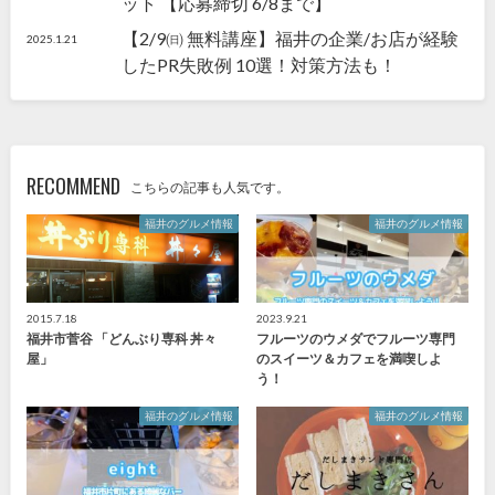
ット 【応募締切 6/8まで】
【2/9㈰ 無料講座】福井の企業/お店が経験
2025.1.21
したPR失敗例 10選！対策方法も！
RECOMMEND
こちらの記事も人気です。
福井のグルメ情報
福井のグルメ情報
2015.7.18
2023.9.21
福井市菅谷 「どんぶり専科 丼々
フルーツのウメダでフルーツ専門
屋」
のスイーツ＆カフェを満喫しよ
う！
福井のグルメ情報
福井のグルメ情報