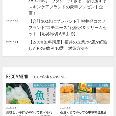
SALON®】“ワタシ”で生きる、を応援する
スキンケアブランドの豪華プレゼント企
画！
【合計100名にプレゼント】福井発コスメ
2025.5.20
ブランド”コモエース” 化粧水＆クリームセ
ット 【応募締切 6/8まで】
【2/9㈰ 無料講座】福井の企業/お店が経験
2025.1.21
したPR失敗例 10選！対策方法も！
RECOMMEND
こちらの記事も人気です。
福井のグルメ情報
福井のグルメ情報
2021.6.8
2024.8.9
美味しい海鮮が600円で食べられ
夜遅くまでやってる中華料理屋さ