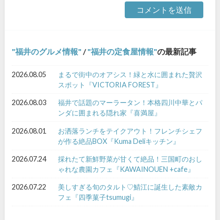
福井のグルメ情報
/
福井の定食屋情報
の最新記事
2026.08.05
まるで街中のオアシス！緑と水に囲まれた贅沢
スポット『VICTORIA FOREST』
2026.08.03
福井で話題のマーラータン！本格四川中華とパ
ンダに囲まれる隠れ家『喜満屋』
2026.08.01
お洒落ランチをテイクアウト！フレンチシェフ
が作る絶品BOX『Kuma Deliキッチン』
2026.07.24
採れたて新鮮野菜が甘くて絶品！三国町のおし
ゃれな農園カフェ『KAWAINOUEN +cafe』
2026.07.22
美しすぎる旬のタルト♡鯖江に誕生した素敵カ
フェ『四季菓子tsumugi』