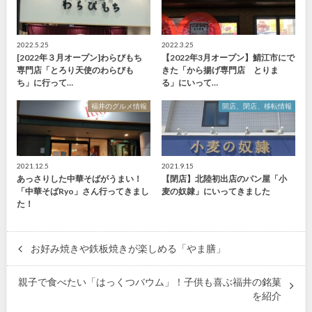
2022.5.25
2022.3.25
[2022年３月オープン]わらびもち
【2022年3月オープン】鯖江市にで
専門店「とろり天使のわらびも
きた「から揚げ専門店 とりま
ち」に行って…
る」にいって…
福井のグルメ情報
開店、閉店、移転情報
2021.12.5
2021.9.15
あっさりした中華そばがうまい！
【閉店】北陸初出店のパン屋「小
「中華そばRyo」さん行ってきまし
麦の奴隷」にいってきました
た！
お好み焼きや鉄板焼きが楽しめる「やま膳」
親子で食べたい「はっくつバウム」！子供も喜ぶ福井の銘菓
を紹介