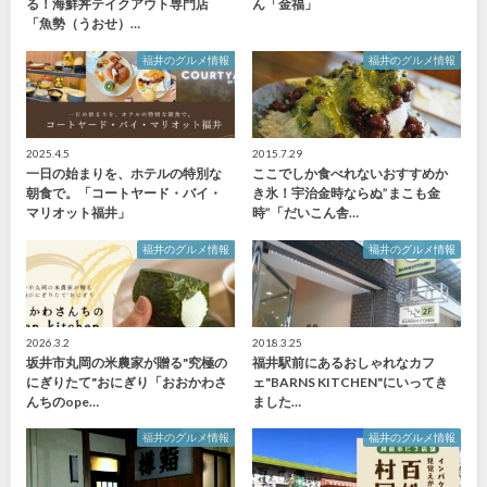
る！海鮮丼テイクアウト専門店
ん「金福」
「魚勢（うおせ）…
福井のグルメ情報
福井のグルメ情報
2025.4.5
2015.7.29
一日の始まりを、ホテルの特別な
ここでしか食べれないおすすめか
朝食で。「コートヤード・バイ・
き氷！宇治金時ならぬ”まこも金
マリオット福井」
時”「だいこん舎…
福井のグルメ情報
福井のグルメ情報
2026.3.2
2018.3.25
坂井市丸岡の米農家が贈る"究極の
福井駅前にあるおしゃれなカフ
にぎりたて"おにぎり「おおかわさ
ェ"BARNS KITCHEN"にいってき
んちのope…
ました…
福井のグルメ情報
福井のグルメ情報