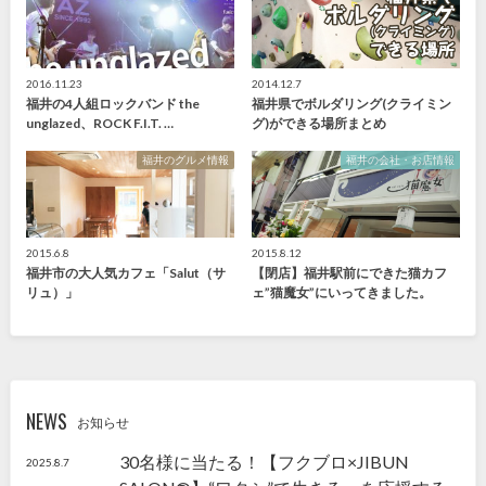
2016.11.23
2014.12.7
福井の4人組ロックバンド the
福井県でボルダリング(クライミン
unglazed、ROCK F.I.T. …
グ)ができる場所まとめ
福井のグルメ情報
福井の会社・お店情報
2015.6.8
2015.8.12
福井市の大人気カフェ「Salut（サ
【閉店】福井駅前にできた猫カフ
リュ）」
ェ”猫魔女”にいってきました。
NEWS
お知らせ
30名様に当たる！【フクブロ×JIBUN
2025.8.7