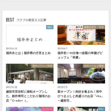
BEST
フクブロ殿堂入り記事
雑記
福井のグルメ情報
2015.6.11
2019.6.7
福井弁とは｜福井県の方言まとめ
福井初！90分食べ放題の串揚げビ
ュッフェ「串膳」
福井のグルメ情報
福井のグルメ情報
2017.6.12
2019.7.5
越前市宮谷町に移転オープンし
新オープン！肉好き集まれ！和牛
た、創作寿司とこだわり珈琲のお
ひつまぶしと肉盛りのお店「rita」
店「O-edo+（…
～越前市…
ふくい人
雑記