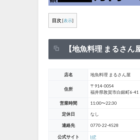
目次
[
表示
]
【地魚料理 まるさん
店名
地魚料理 まるさん屋
〒914-0054
住所
福井県敦賀市白銀町6-41 
営業時間
11:00〜22:30
定休日
なし
連絡先
0770-22-4528
公式サイト
HP