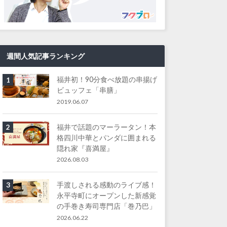
週間人気記事ランキング
福井初！90分食べ放題の串揚げ
1
ビュッフェ「串膳」
2019.06.07
福井で話題のマーラータン！本
2
格四川中華とパンダに囲まれる
隠れ家『喜満屋』
2026.08.03
手渡しされる感動のライブ感！
3
永平寺町にオープンした新感覚
の手巻き寿司専門店「巻乃巴」
2026.06.22