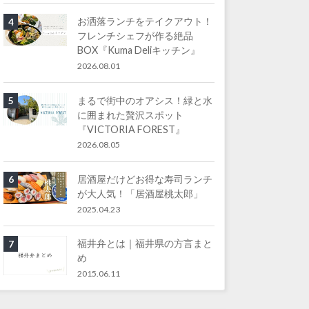
お洒落ランチをテイクアウト！
4
フレンチシェフが作る絶品
BOX『Kuma Deliキッチン』
2026.08.01
まるで街中のオアシス！緑と水
5
に囲まれた贅沢スポット
『VICTORIA FOREST』
2026.08.05
居酒屋だけどお得な寿司ランチ
6
が大人気！「居酒屋桃太郎」
2025.04.23
福井弁とは｜福井県の方言まと
7
め
2015.06.11