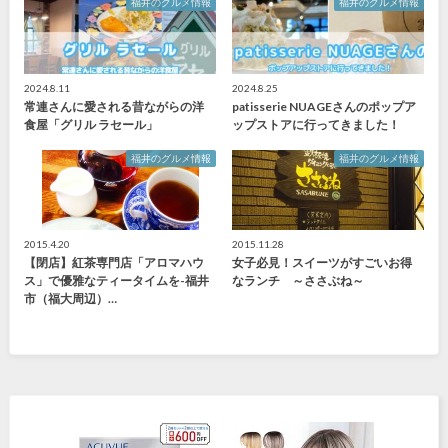
福井のグルメ情報
福井のグルメ情報
2024.8.11
2024.8.25
常連さんに愛される昔ながらの洋
patisserie NUAGEさんのポップア
食屋「グリル ラセール」
ップストアに行ってきました！
福井のグルメ情報
福井のグルメ情報
2015.4.20
2015.11.28
【閉店】紅茶専門店「アロマハウ
女子必見！スイーツがすごいお得
ス」で優雅なティータイムを-福井
なランチ ～ささぶね～
市（福大周辺）…