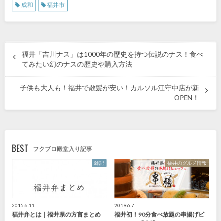
成和
福井市
福井「吉川ナス」は1000年の歴史を持つ伝説のナス！食べ
てみたい幻のナスの歴史や購入方法
子供も大人も！福井で散髪が安い！カルソル江守中店が新
OPEN！
BEST
フクブロ殿堂入り記事
雑記
福井のグルメ情報
2015.6.11
2019.6.7
福井弁とは｜福井県の方言まとめ
福井初！90分食べ放題の串揚げビ