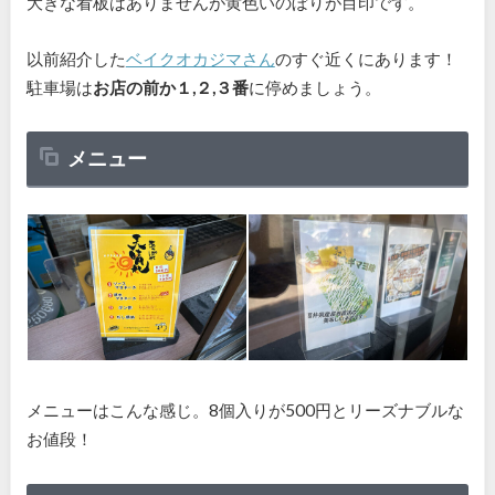
大きな看板はありませんが黄色いのぼりが目印です。
以前紹介した
ベイクオカジマさん
のすぐ近くにあります！
駐車場は
お店の前か１,２,３番
に停めましょう。
メニュー
メニューはこんな感じ。8個入りが500円とリーズナブルな
お値段！