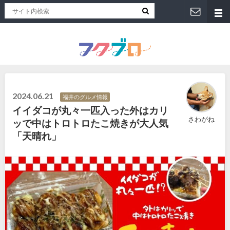
福井人が地元のおススメを紹介！福井県のローカルメディア「フクブロ 」
2024.06.21
福井のグルメ情報
イイダコが丸々一匹入った外はカリ
さわがね
ッで中はトロトロたこ焼きが大人気
「天晴れ」