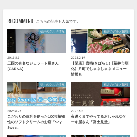
RECOMMEND
こちらの記事も人気です。
福井のグルメ情報
福井のグルメ情報
2015.5.3
2023.2.19
三国の有名なジェラート屋さん
【閉店】喜晴(きばらし)【福井市順
[CARNA]
化】片町でしゃぶしゃぶ メニュー
情報も
福井のグルメ情報
福井のグルメ情報
2024.6.25
2024.6.2
こだわりの豆乳を使った100%植物
夜遅くまでやってるおしゃれなケ
性のソフトクリームのお店「Soy
ーキ屋さん「富士見堂」
Swee…