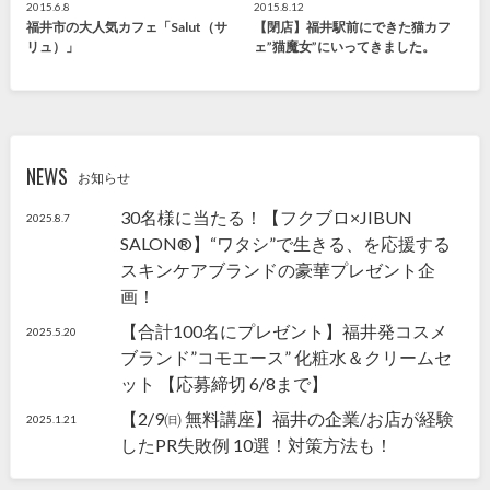
2015.6.8
2015.8.12
福井市の大人気カフェ「Salut（サ
【閉店】福井駅前にできた猫カフ
リュ）」
ェ”猫魔女”にいってきました。
NEWS
お知らせ
30名様に当たる！【フクブロ×JIBUN
2025.8.7
SALON®】“ワタシ”で生きる、を応援する
スキンケアブランドの豪華プレゼント企
画！
【合計100名にプレゼント】福井発コスメ
2025.5.20
ブランド”コモエース” 化粧水＆クリームセ
ット 【応募締切 6/8まで】
【2/9㈰ 無料講座】福井の企業/お店が経験
2025.1.21
したPR失敗例 10選！対策方法も！