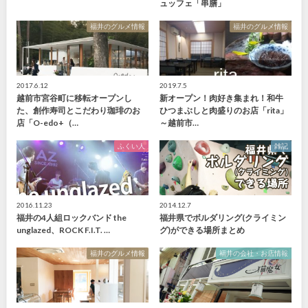
ュッフェ「串膳」
福井のグルメ情報
福井のグルメ情報
2017.6.12
2019.7.5
越前市宮谷町に移転オープンし
新オープン！肉好き集まれ！和牛
た、創作寿司とこだわり珈琲のお
ひつまぶしと肉盛りのお店「rita」
店「O-edo+（…
～越前市…
ふくい人
雑記
2016.11.23
2014.12.7
福井の4人組ロックバンド the
福井県でボルダリング(クライミン
unglazed、ROCK F.I.T. …
グ)ができる場所まとめ
福井のグルメ情報
福井の会社・お店情報