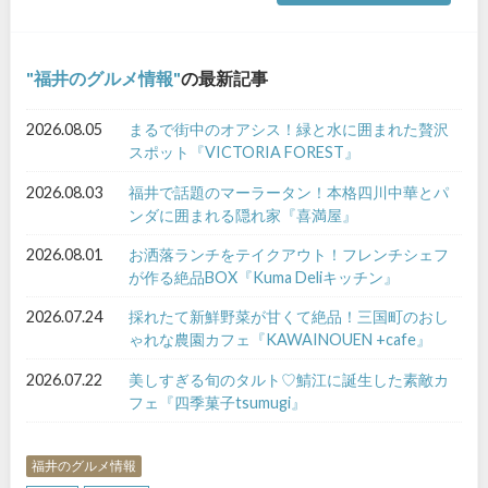
福井のグルメ情報
の最新記事
2026.08.05
まるで街中のオアシス！緑と水に囲まれた贅沢
スポット『VICTORIA FOREST』
2026.08.03
福井で話題のマーラータン！本格四川中華とパ
ンダに囲まれる隠れ家『喜満屋』
2026.08.01
お洒落ランチをテイクアウト！フレンチシェフ
が作る絶品BOX『Kuma Deliキッチン』
2026.07.24
採れたて新鮮野菜が甘くて絶品！三国町のおし
ゃれな農園カフェ『KAWAINOUEN +cafe』
2026.07.22
美しすぎる旬のタルト♡鯖江に誕生した素敵カ
フェ『四季菓子tsumugi』
福井のグルメ情報