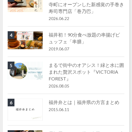
寺町にオープンした新感覚の手巻き
寿司専門店「巻乃巴」
2026.06.22
福井初！90分食べ放題の串揚げビ
4
ュッフェ「串膳」
2019.06.07
まるで街中のオアシス！緑と水に囲
5
まれた贅沢スポット『VICTORIA
FOREST』
2026.08.05
福井弁とは｜福井県の方言まとめ
6
2015.06.11