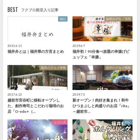
BEST
フクブロ殿堂入り記事
雑記
福井のグルメ情報
2015.6.11
2019.6.7
福井弁とは｜福井県の方言まとめ
福井初！90分食べ放題の串揚げビ
ュッフェ「串膳」
福井のグルメ情報
福井のグルメ情報
2017.6.12
2019.7.5
越前市宮谷町に移転オープンし
新オープン！肉好き集まれ！和牛
た、創作寿司とこだわり珈琲のお
ひつまぶしと肉盛りのお店「rita」
店「O-edo+（…
～越前市…
ふくい人
雑記