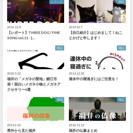
ふくい人
雑記
2016.12.9
2019.10.7
【レポート】THREE DOG / FINE
【自己紹介】はじめまして！ねこ
SONG vol.11 - […
とかげと申します！
雑記
雑記
2020.5.22
2014.12.30
福井の「メガネの聖地」鯖江市
連休中の寝過ぎにはご注意を！
発！面白いメガネ小物とメガネア
クセサリー4選
雑記
雑記
2021.6.10
2016.11.12
県外から見た福井
福井の仏像まとめ