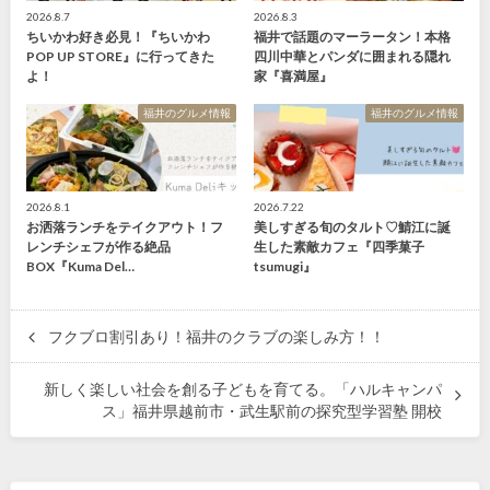
2026.8.7
2026.8.3
ちいかわ好き必見！『ちいかわ
福井で話題のマーラータン！本格
POP UP STORE』に行ってきた
四川中華とパンダに囲まれる隠れ
よ！
家『喜満屋』
福井のグルメ情報
福井のグルメ情報
2026.8.1
2026.7.22
お洒落ランチをテイクアウト！フ
美しすぎる旬のタルト♡鯖江に誕
レンチシェフが作る絶品
生した素敵カフェ『四季菓子
BOX『Kuma Del…
tsumugi』
フクブロ割引あり！福井のクラブの楽しみ方！！
新しく楽しい社会を創る子どもを育てる。「ハルキャンパ
ス」福井県越前市・武生駅前の探究型学習塾 開校