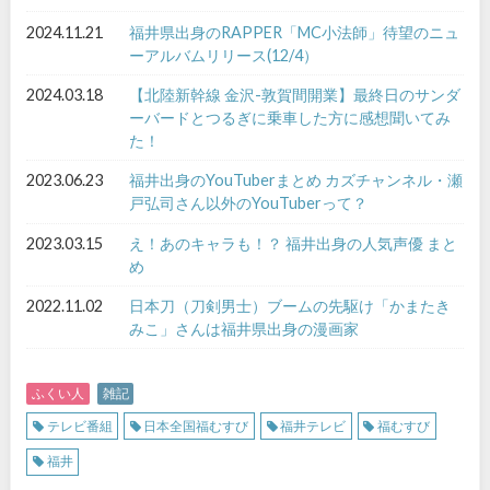
2024.11.21
福井県出身のRAPPER「MC小法師」待望のニュ
ーアルバムリリース(12/4）
2024.03.18
【北陸新幹線 金沢-敦賀間開業】最終日のサンダ
ーバードとつるぎに乗車した方に感想聞いてみ
た！
2023.06.23
福井出身のYouTuberまとめ カズチャンネル・瀬
戸弘司さん以外のYouTuberって？
2023.03.15
え！あのキャラも！？ 福井出身の人気声優 まと
め
2022.11.02
日本刀（刀剣男士）ブームの先駆け「かまたき
みこ」さんは福井県出身の漫画家
ふくい人
雑記
テレビ番組
日本全国福むすび
福井テレビ
福むすび
福井