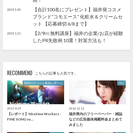
【合計100名にプレゼント】福井発コスメ
2025.5.20
ブランド”コモエース” 化粧水＆クリームセ
ット 【応募締切 6/8まで】
【2/9㈰ 無料講座】福井の企業/お店が経験
2025.1.21
したPR失敗例 10選！対策方法も！
RECOMMEND
こちらの記事も人気です。
福井のイベント参加レポート
雑記
2015.9.29
2016.12.12
【レポート】Nicetime Workerz -
福井県内のフリーペーパー・雑誌
FINE SONG vo…
などの広告媒体掲載料金まとめて
みました