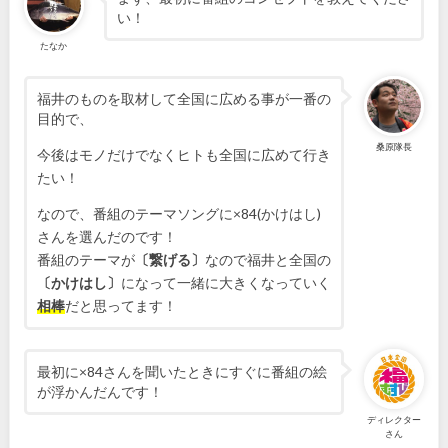
い！
たなか
福井のものを取材して全国に広める事が一番の
目的で、
桑原隊長
今後はモノだけでなくヒトも全国に広めて行き
たい！
なので、番組のテーマソングに×84(かけはし)
さんを選んだのです！
番組のテーマが
〔繋げる〕
なので福井と全国の
〔かけはし〕
になって一緒に大きくなっていく
相
棒
だと思ってます！
最初に×84さんを聞いたときにすぐに番組の絵
が浮かんだんです！
ディレクター
さん