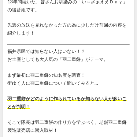
13年間続いた、皆さんお馴染みの「い～ざぁええＤａｙ」
の後番組です。
先週の放送を見れなかった方の為に少しだけ前回の内容を
紹介します！
福井県民では知らない人はいない！？
お土産としても大人気の「羽二重餅」がテーマ。
まず最初に羽二重餅の知名度を調査！
街ゆく人に羽二重餅について聞いてみると…
羽二重餅がどのように作られているか知らない人が多いこ
とが判明！
そこで隊長は羽二重餅の作り方を学ぶべく、老舗羽二重餅
製造販売店に潜入取材！