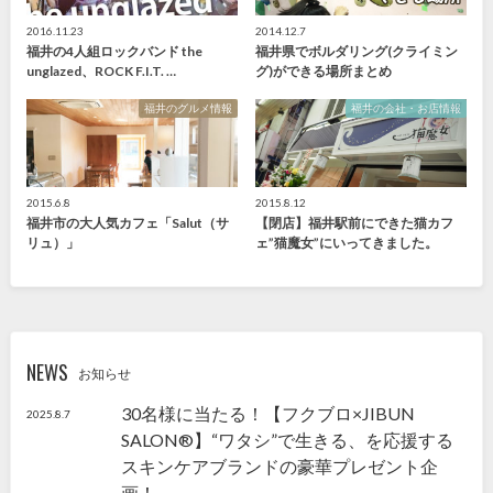
2016.11.23
2014.12.7
福井の4人組ロックバンド the
福井県でボルダリング(クライミン
unglazed、ROCK F.I.T. …
グ)ができる場所まとめ
福井のグルメ情報
福井の会社・お店情報
2015.6.8
2015.8.12
福井市の大人気カフェ「Salut（サ
【閉店】福井駅前にできた猫カフ
リュ）」
ェ”猫魔女”にいってきました。
NEWS
お知らせ
30名様に当たる！【フクブロ×JIBUN
2025.8.7
SALON®】“ワタシ”で生きる、を応援する
スキンケアブランドの豪華プレゼント企
画！