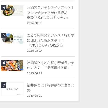
お洒落ランチをテイクアウト！
4
フレンチシェフが作る絶品
BOX『Kuma Deliキッチン』
2026.08.01
まるで街中のオアシス！緑と水
5
に囲まれた贅沢スポット
『VICTORIA FOREST』
2026.08.05
居酒屋だけどお得な寿司ランチ
6
が大人気！「居酒屋桃太郎」
2025.04.23
福井弁とは｜福井県の方言まと
7
め
2015.06.11