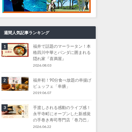
週間人気記事ランキング
福井で話題のマーラータン！本
1
格四川中華とパンダに囲まれる
隠れ家『喜満屋』
2026.08.03
福井初！90分食べ放題の串揚げ
2
ビュッフェ「串膳」
2019.06.07
手渡しされる感動のライブ感！
3
永平寺町にオープンした新感覚
の手巻き寿司専門店「巻乃巴」
2026.06.22