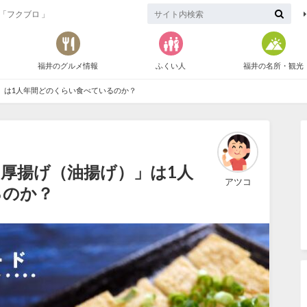
「フクブロ 」
福井のグルメ情報
ふくい人
福井の名所・観光
」は1人年間どのくらい食べているのか？
厚揚げ（油揚げ）」は1人
アツコ
るのか？