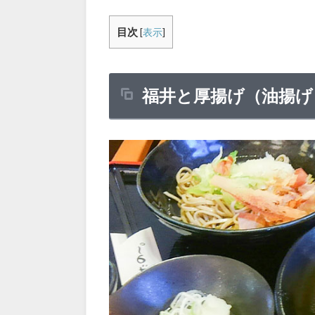
目次
[
表示
]
福井と厚揚げ（油揚げ