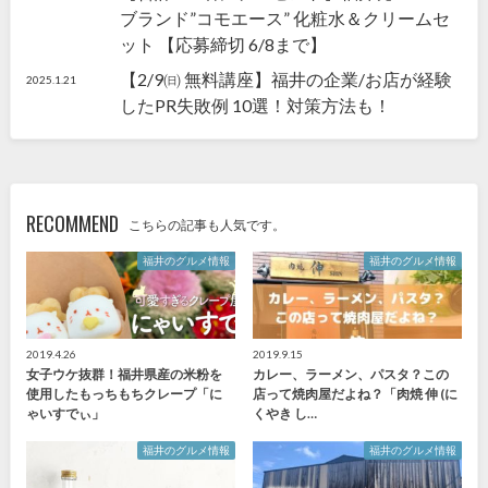
ブランド”コモエース” 化粧水＆クリームセ
ット 【応募締切 6/8まで】
【2/9㈰ 無料講座】福井の企業/お店が経験
2025.1.21
したPR失敗例 10選！対策方法も！
RECOMMEND
こちらの記事も人気です。
福井のグルメ情報
福井のグルメ情報
2019.4.26
2019.9.15
女子ウケ抜群！福井県産の米粉を
カレー、ラーメン、パスタ？この
使用したもっちもちクレープ「に
店って焼肉屋だよね？「肉焼 伸 (に
ゃいすでぃ」
くやき し…
福井のグルメ情報
福井のグルメ情報