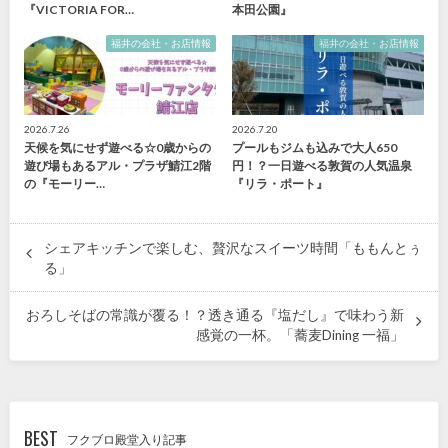
『VICTORIA FOR…
本田公園』
福井の会社・お店情報
福井の会社・お店情報
2026.7.26
2026.7.20
天候を気にせず遊べる☆0歳からの
プールもジムも込みで大人650
遊び場もあるアル・プラザ鯖江2階
円！？一日遊べる敦賀の人気温泉
の『モーリー…
『リラ・ポート』
シェアキッチンで楽しむ、贅沢なスイーツ時間「ももんとぅ
る」
おろしそばの常識が覆る！？透き通る『塩だし』で味わう新
感覚の一杯。「蕎麦Dining 一福」
BEST
フクブロ殿堂入り記事