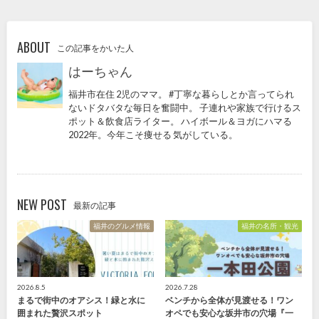
ABOUT
この記事をかいた人
はーちゃん
福井市在住 2児のママ。 #丁寧な暮らしとか言ってられ
ないドタバタな毎日を奮闘中。 子連れや家族で行けるス
ポット＆飲食店ライター。 ハイボール＆ヨガにハマる
2022年。今年こそ痩せる 気がしている。
NEW POST
最新の記事
福井のグルメ情報
福井の名所・観光
2026.8.5
2026.7.28
まるで街中のオアシス！緑と水に
ベンチから全体が見渡せる！ワン
囲まれた贅沢スポット
オペでも安心な坂井市の穴場『一