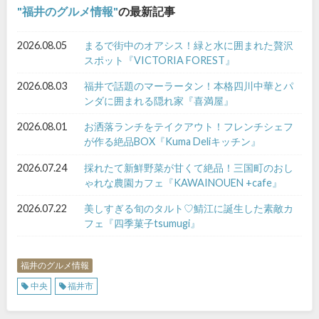
福井のグルメ情報
の最新記事
2026.08.05
まるで街中のオアシス！緑と水に囲まれた贅沢
スポット『VICTORIA FOREST』
2026.08.03
福井で話題のマーラータン！本格四川中華とパ
ンダに囲まれる隠れ家『喜満屋』
2026.08.01
お洒落ランチをテイクアウト！フレンチシェフ
が作る絶品BOX『Kuma Deliキッチン』
2026.07.24
採れたて新鮮野菜が甘くて絶品！三国町のおし
ゃれな農園カフェ『KAWAINOUEN +cafe』
2026.07.22
美しすぎる旬のタルト♡鯖江に誕生した素敵カ
フェ『四季菓子tsumugi』
福井のグルメ情報
中央
福井市