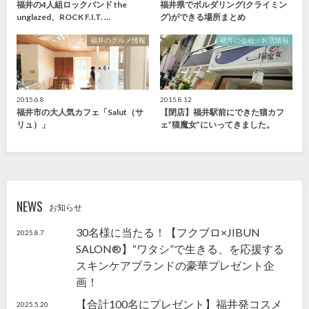
福井の4人組ロックバンド the
福井県でボルダリング(クライミン
unglazed、ROCK F.I.T. …
グ)ができる場所まとめ
福井のグルメ情報
福井の会社・お店情報
2015.6.8
2015.8.12
福井市の大人気カフェ「Salut（サ
【閉店】福井駅前にできた猫カフ
リュ）」
ェ”猫魔女”にいってきました。
NEWS
お知らせ
30名様に当たる！【フクブロ×JIBUN
2025.8.7
SALON®】“ワタシ”で生きる、を応援する
スキンケアブランドの豪華プレゼント企
画！
【合計100名にプレゼント】福井発コスメ
2025.5.20