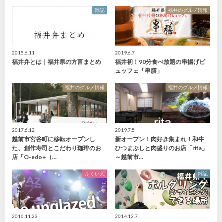
雑記
福井のグルメ情報
2015.6.11
2019.6.7
福井弁とは｜福井県の方言まとめ
福井初！90分食べ放題の串揚げビ
ュッフェ「串膳」
福井のグルメ情報
福井のグルメ情報
2017.6.12
2019.7.5
越前市宮谷町に移転オープンし
新オープン！肉好き集まれ！和牛
た、創作寿司とこだわり珈琲のお
ひつまぶしと肉盛りのお店「rita」
店「O-edo+（…
～越前市…
ふくい人
雑記
2016.11.23
2014.12.7