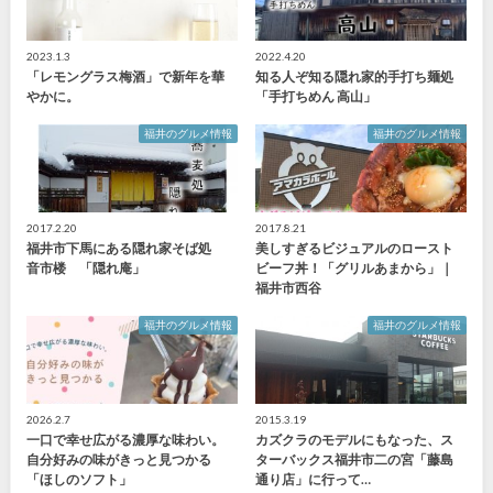
2023.1.3
2022.4.20
「レモングラス梅酒」で新年を華
知る人ぞ知る隠れ家的手打ち麺処
やかに。
「手打ちめん 高山」
福井のグルメ情報
福井のグルメ情報
2017.2.20
2017.8.21
福井市下馬にある隠れ家そば処
美しすぎるビジュアルのロースト
音市楼 「隠れ庵」
ビーフ丼！「グリルあまから」｜
福井市西谷
福井のグルメ情報
福井のグルメ情報
2026.2.7
2015.3.19
一口で幸せ広がる濃厚な味わい。
カズクラのモデルにもなった、ス
自分好みの味がきっと見つかる
ターバックス福井市二の宮「藤島
「ほしのソフト」
通り店」に行って…