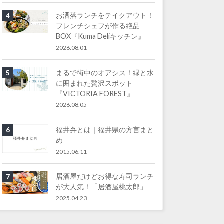
お洒落ランチをテイクアウト！
4
フレンチシェフが作る絶品
BOX『Kuma Deliキッチン』
2026.08.01
まるで街中のオアシス！緑と水
5
に囲まれた贅沢スポット
『VICTORIA FOREST』
2026.08.05
福井弁とは｜福井県の方言まと
6
め
2015.06.11
居酒屋だけどお得な寿司ランチ
7
が大人気！「居酒屋桃太郎」
2025.04.23