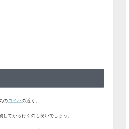
気の
ロイハ
の近く。
物してから行くのも良いでしょう。