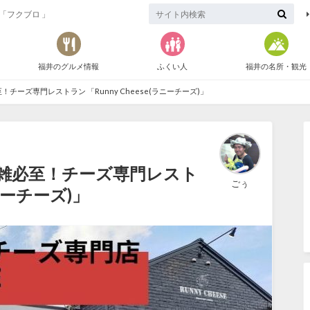
「フクブロ 」
福井のグルメ情報
ふくい人
福井の名所・観光
チーズ専門レストラン 「Runny Cheese(ラニーチーズ)」
混雑必至！チーズ専門レスト
ごぅ
ラニーチーズ)」