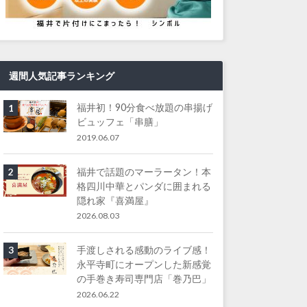
週間人気記事ランキング
福井初！90分食べ放題の串揚げ
1
ビュッフェ「串膳」
2019.06.07
福井で話題のマーラータン！本
2
格四川中華とパンダに囲まれる
隠れ家『喜満屋』
2026.08.03
手渡しされる感動のライブ感！
3
永平寺町にオープンした新感覚
の手巻き寿司専門店「巻乃巴」
2026.06.22