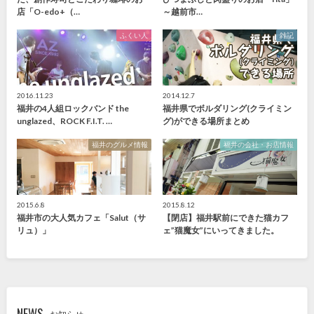
店「O-edo+（…
～越前市…
ふくい人
雑記
2016.11.23
2014.12.7
福井の4人組ロックバンド the
福井県でボルダリング(クライミン
unglazed、ROCK F.I.T. …
グ)ができる場所まとめ
福井のグルメ情報
福井の会社・お店情報
2015.6.8
2015.8.12
福井市の大人気カフェ「Salut（サ
【閉店】福井駅前にできた猫カフ
リュ）」
ェ”猫魔女”にいってきました。
NEWS