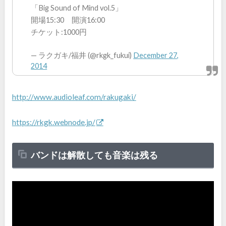
「Big Sound of Mind vol.5」
開場15:30 開演16:00
チケット:1000円
— ラクガキ/福井 (@rkgk_fukui)
December 27,
2014
http://www.audioleaf.com/rakugaki/
https://rkgk.webnode.jp/
バンドは解散しても音楽は残る