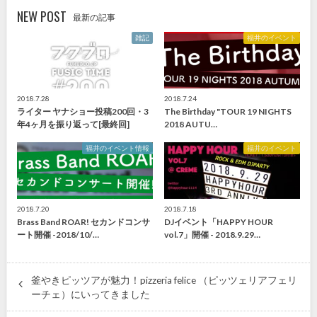
NEW POST
最新の記事
雑記
福井のイベント
2018.7.28
2018.7.24
ライター ヤナショー投稿200回・3
The Birthday "TOUR 19 NIGHTS
年4ヶ月を振り返って[最終回]
2018 AUTU…
福井のイベント情報
福井のイベント
2018.7.20
2018.7.18
Brass Band ROAR! セカンドコンサ
DJイベント「HAPPY HOUR
ート開催 -2018/10/…
vol.7」開催 - 2018.9.29…
釜やきピッツアが魅力！pizzeria felice （ピッツェリアフェリ
ーチェ）にいってきました