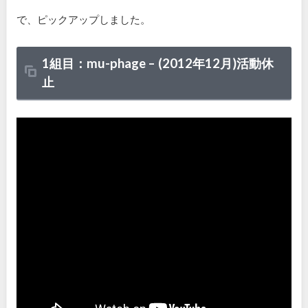
で、ピックアップしました。
1組目：mu-phage –
(
2012
年
12
月)活動休
止