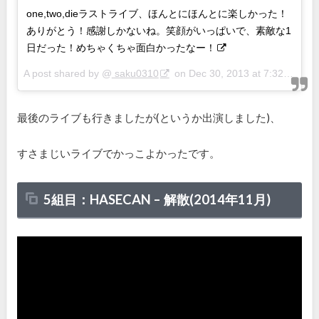
one,two,dieラストライブ、ほんとにほんとに楽しかった！
ありがとう！感謝しかないね。笑顔がいっぱいで、素敵な1
日だった！めちゃくちゃ面白かったなー！
A post shared by @
saku0310
on
Dec 30, 2013 at 7:32am PST
最後のライブも行きましたが(というか出演しました)、
すさまじいライブでかっこよかったです。
5組目：HASECAN –
解散(
2014
年
11
月)