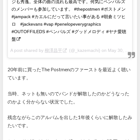
ジも秀逸。全体の曲の流れも最高です。何気にペンパルズ
のメンバーも参加しています。 #thepostmen #ポストメン
#jampack #カエルにだって言いたい事がある #朝倉ミツヒ
ロ #jackevans #vap #penelopeverygraphics
#OUTOFFILEDS #ペンパルズ #グッドメロディ #ヤナ愛聴
盤
A post shared by
柳澤昌平
(@_kazemachi) on
May 30, 2018 at 1:42am PDT
20年前に買ったThe Postmenのファーストを最近よく聴い
ています。
当時、ネットも無いのでバンドが解散したのかどうなった
のかよく分からない状況でした。
残念ながらこのアルバムを出した1年後くらいに解散したみ
たいです。