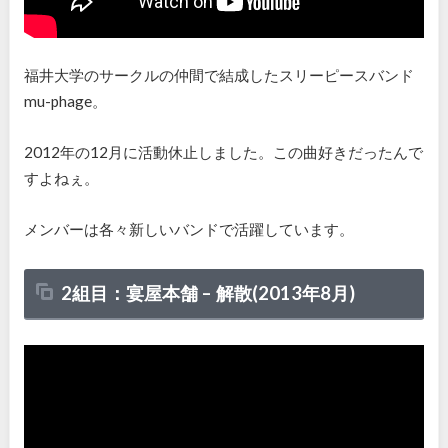
福井大学のサークルの仲間で結成したスリーピースバンド
mu-phage。
2012年の12月に活動休止しました。この曲好きだったんで
すよねぇ。
メンバーは各々新しいバンドで活躍しています。
2組目：
宴屋本舗
–
解散(
2013
年
8
月)