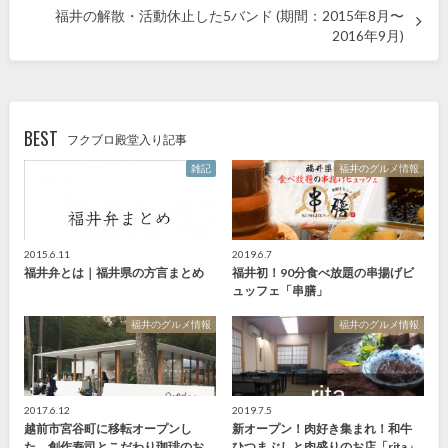
福井の解散・活動休止した5バンド (期間：2015年8月〜
2016年9月)
BEST
フクブロ殿堂入り記事
雑記
福井のグルメ情報
2015.6.11
2019.6.7
福井弁とは｜福井県の方言まとめ
福井初！90分食べ放題の串揚げビ
ュッフェ「串膳」
福井のグルメ情報
福井のグルメ情報
2017.6.12
2019.7.5
越前市宮谷町に移転オープンし
新オープン！肉好き集まれ！和牛
た、創作寿司とこだわり珈琲のお
ひつまぶしと肉盛りのお店「rita」