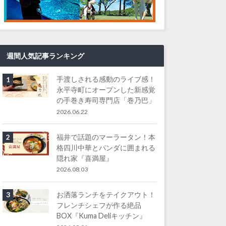
週間人気記事ランキング
手渡しされる感動のライブ感！
1
永平寺町にオープンした新感覚
の手巻き寿司専門店「巻乃巴」
2026.06.22
福井で話題のマーラータン！本
2
格四川中華とパンダに囲まれる
隠れ家『喜満屋』
2026.08.03
お洒落ランチをテイクアウト！
3
フレンチシェフが作る絶品
BOX『Kuma Deliキッチン』