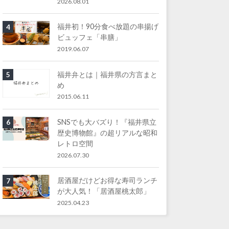
2026.08.01
福井初！90分食べ放題の串揚げ
4
ビュッフェ「串膳」
2019.06.07
福井弁とは｜福井県の方言まと
5
め
2015.06.11
SNSでも大バズり！『福井県立
6
歴史博物館』の超リアルな昭和
レトロ空間
2026.07.30
居酒屋だけどお得な寿司ランチ
7
が大人気！「居酒屋桃太郎」
2025.04.23