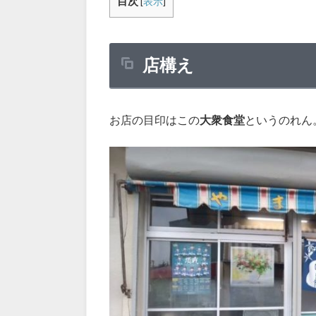
目次
[
表示
]
店構え
お店の目印はこの
大衆食堂
というのれん