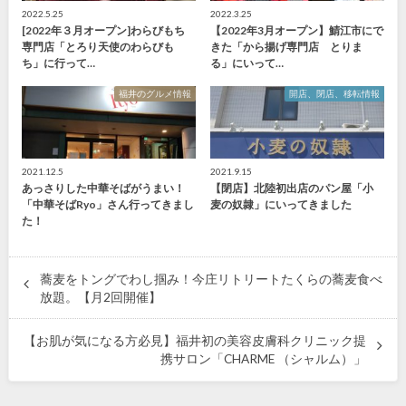
2022.5.25
2022.3.25
[2022年３月オープン]わらびもち
【2022年3月オープン】鯖江市にで
専門店「とろり天使のわらびも
きた「から揚げ専門店 とりま
ち」に行って…
る」にいって…
福井のグルメ情報
開店、閉店、移転情報
2021.12.5
2021.9.15
あっさりした中華そばがうまい！
【閉店】北陸初出店のパン屋「小
「中華そばRyo」さん行ってきまし
麦の奴隷」にいってきました
た！
蕎麦をトングでわし掴み！今庄リトリートたくらの蕎麦食べ
放題。【月2回開催】
【お肌が気になる方必見】福井初の美容皮膚科クリニック提
携サロン「CHARME （シャルム）」