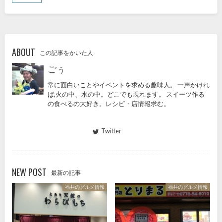
ABOUT
この記事をかいた人
ごぅ
常に面白いことやイベントを求める趣味人。 一声かけれ
ば,火の中、水の中。どこでも現れます。 スイーツ作る
の食べるの大好き。レシピ・店情報求む。
Twitter
NEW POST
最新の記事
福井のグルメ情報
福井のグルメ情報