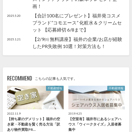
画！
【合計100名にプレゼント】福井発コスメ
2025.5.20
ブランド”コモエース” 化粧水＆クリームセ
ット 【応募締切 6/8まで】
【2/9㈰ 無料講座】福井の企業/お店が経験
2025.1.21
したPR失敗例 10選！対策方法も！
RECOMMEND
こちらの記事も人気です。
不動産情報
不動産情報
2022.11.9
2019.4.25
【持ち家のデメリット】福井の空
【空室有】福井市にあるシェアハ
き家・不動産を賢く売る方法「訳
ウス「ウィークタイズ」入居者募
あり物件買取PR…
集中