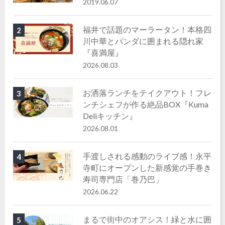
2019.06.07
福井で話題のマーラータン！本格四
2
川中華とパンダに囲まれる隠れ家
『喜満屋』
2026.08.03
お洒落ランチをテイクアウト！フレ
3
ンチシェフが作る絶品BOX『Kuma
Deliキッチン』
2026.08.01
手渡しされる感動のライブ感！永平
4
寺町にオープンした新感覚の手巻き
寿司専門店「巻乃巴」
2026.06.22
まるで街中のオアシス！緑と水に囲
5