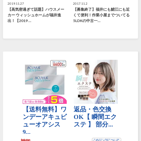
2019.11.27
2017.11.2
【高気密過ぎて話題】ハウスメー
【募集終了】福井にも鯖江にも近
カー ウィッシュホームが福井進
くて便利！作業小屋までついてる
出！【2019 …
5LDKの中古一…