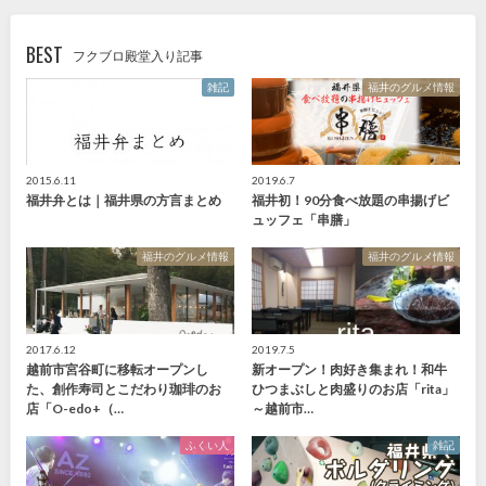
BEST
フクブロ殿堂入り記事
雑記
福井のグルメ情報
2015.6.11
2019.6.7
福井弁とは｜福井県の方言まとめ
福井初！90分食べ放題の串揚げビ
ュッフェ「串膳」
福井のグルメ情報
福井のグルメ情報
2017.6.12
2019.7.5
越前市宮谷町に移転オープンし
新オープン！肉好き集まれ！和牛
た、創作寿司とこだわり珈琲のお
ひつまぶしと肉盛りのお店「rita」
店「O-edo+（…
～越前市…
ふくい人
雑記