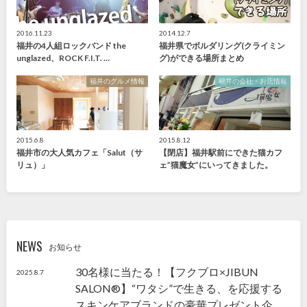
2016.11.23
2014.12.7
福井の4人組ロックバンド the
福井県でボルダリング(クライミン
unglazed、ROCK F.I.T. …
グ)ができる場所まとめ
福井のグルメ情報
福井の会社・お店情報
2015.6.8
2015.8.12
福井市の大人気カフェ「Salut（サ
【閉店】福井駅前にできた猫カフ
リュ）」
ェ”猫魔女”にいってきました。
NEWS
お知らせ
30名様に当たる！【フクブロ×JIBUN
2025.8.7
SALON®】“ワタシ”で生きる、を応援する
スキンケアブランドの豪華プレゼント企