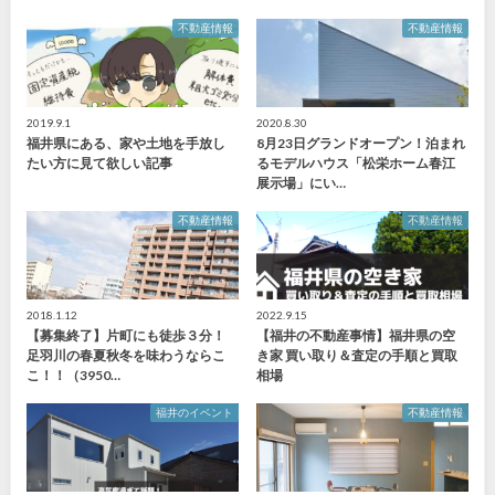
不動産情報
不動産情報
2019.9.1
2020.8.30
福井県にある、家や土地を手放し
8月23日グランドオープン！泊まれ
たい方に見て欲しい記事
るモデルハウス「松栄ホーム春江
展示場」にい…
不動産情報
不動産情報
2018.1.12
2022.9.15
【募集終了】片町にも徒歩３分！
【福井の不動産事情】福井県の空
足羽川の春夏秋冬を味わうならこ
き家 買い取り＆査定の手順と買取
こ！！（3950…
相場
福井のイベント
不動産情報