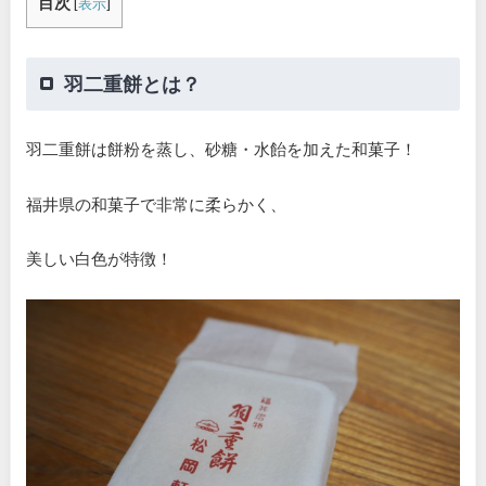
目次
[
表示
]
羽二重餅とは？
羽二重餅は餅粉を蒸し、砂糖・水飴を加えた和菓子！
福井県の和菓子で非常に柔らかく、
美しい白色が特徴！