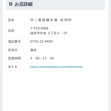
お店詳細
店名
羽 二 重 餅 總 本 舗 松 岡 軒
〒910-0006
住所
福井市中央 ３丁目５－19
電話番号
0776-22-4400
定休日
無休
営業時間
9：00～17：30
ＷＥＢ
http://www.habutae.com/index.html