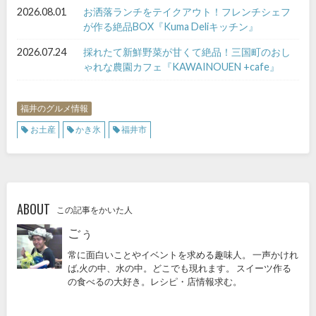
2026.08.01
お洒落ランチをテイクアウト！フレンチシェフ
が作る絶品BOX『Kuma Deliキッチン』
2026.07.24
採れたて新鮮野菜が甘くて絶品！三国町のおし
ゃれな農園カフェ『KAWAINOUEN +cafe』
福井のグルメ情報
お土産
かき氷
福井市
ABOUT
この記事をかいた人
ごぅ
常に面白いことやイベントを求める趣味人。 一声かけれ
ば,火の中、水の中。どこでも現れます。 スイーツ作る
の食べるの大好き。レシピ・店情報求む。