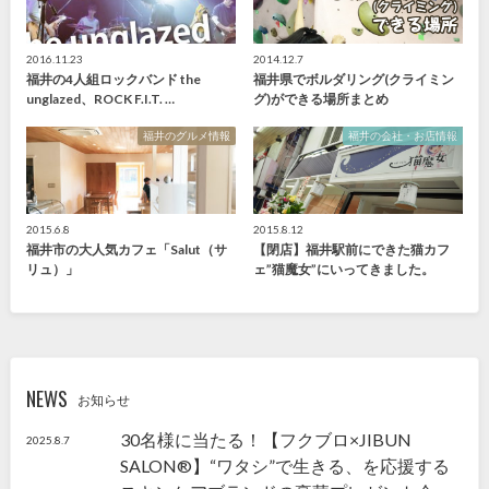
2016.11.23
2014.12.7
福井の4人組ロックバンド the
福井県でボルダリング(クライミン
unglazed、ROCK F.I.T. …
グ)ができる場所まとめ
福井のグルメ情報
福井の会社・お店情報
2015.6.8
2015.8.12
福井市の大人気カフェ「Salut（サ
【閉店】福井駅前にできた猫カフ
リュ）」
ェ”猫魔女”にいってきました。
NEWS
お知らせ
30名様に当たる！【フクブロ×JIBUN
2025.8.7
SALON®】“ワタシ”で生きる、を応援する