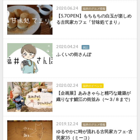
2020.06.24
福井のグルメ情報
【5.7OPEN】もちもちの白玉が楽しめ
る古民家カフェ「甘味処てまり」
2020.04.24
雑記
ふくいの街さんぽ
2020.02.24
福井のイベント
【企画展】あみきゃらと精巧な建築が
織りなす鯖江の街並み（〜３/８まで）
2019.12.24
福井のグルメ情報
ゆるやかに時が流れる古民家カフェ-古
民家35（ミーコ）