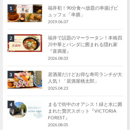
福井初！90分食べ放題の串揚げビ
1
ュッフェ「串膳」
2019.06.07
福井で話題のマーラータン！本格四
2
川中華とパンダに囲まれる隠れ家
『喜満屋』
2026.08.03
居酒屋だけどお得な寿司ランチが大
3
人気！「居酒屋桃太郎」
2025.04.23
まるで街中のオアシス！緑と水に囲
4
まれた贅沢スポット『VICTORIA
FOREST』
2026.08.05