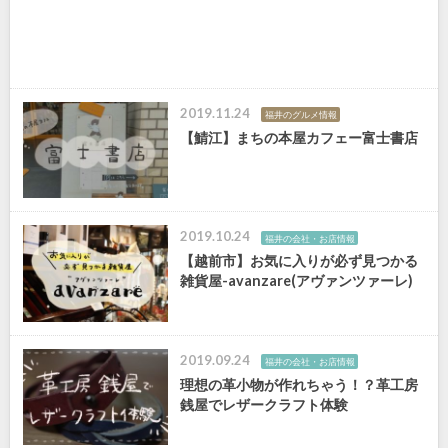
2019.11.24
福井のグルメ情報
【鯖江】まちの本屋カフェー富士書店
2019.10.24
福井の会社・お店情報
【越前市】お気に入りが必ず見つかる
雑貨屋-avanzare(アヴァンツァーレ)
2019.09.24
福井の会社・お店情報
理想の革小物が作れちゃう！？革工房
銭屋でレザークラフト体験