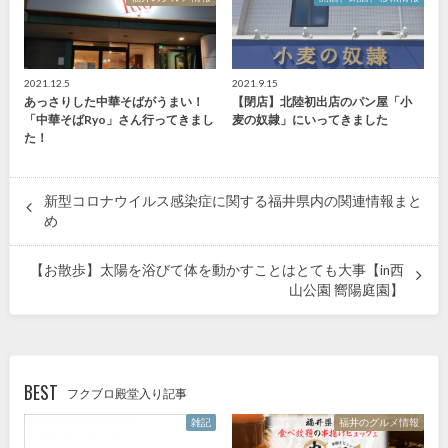
2021.12.5
2021.9.15
あっさりした中華そばがうまい！
【閉店】北陸初出店のパン屋「小
「中華そばRyo」さん行ってきまし
麦の奴隷」にいってきました
た！
新型コロナウイルス感染症に関する福井県内の関連情報まと
め
【お散歩】太陽を浴びて体を動かすことはとても大事【in西
山公園 嚮陽庭園】
BEST
フクブロ殿堂入り記事
雑記
福井のグルメ情報