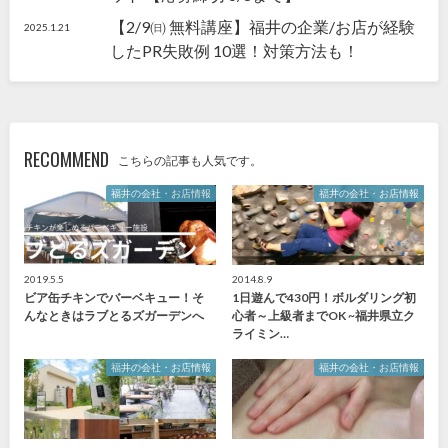
【2/9㈰ 無料講座】福井の企業/お店が経験
2025.1.21
したPR失敗例 10選！対策方法も！
RECOMMEND
こちらの記事も人気です。
福井の会社・お店情報
福井の会社・お店情報
2019.5.5
2014.8.9
ビア缶チキンでバーベキュー！そ
1日遊んで430円！ボルダリング初
んなときはラブとるズガーデンへ
心者～上級者までOK ~福井県立ク
ライミン…
福井の会社・お店情報
福井の会社・お店情報