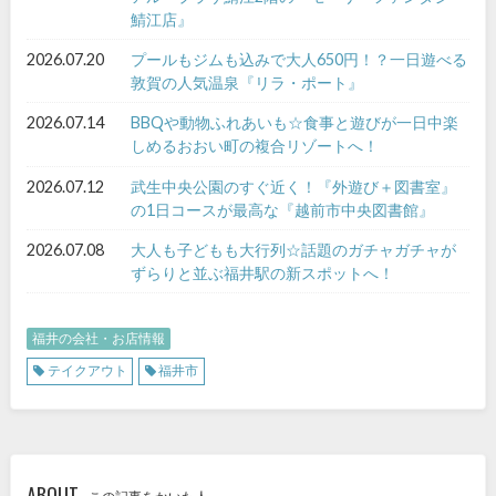
鯖江店』
2026.07.20
プールもジムも込みで大人650円！？一日遊べる
敦賀の人気温泉『リラ・ポート』
2026.07.14
BBQや動物ふれあいも☆食事と遊びが一日中楽
しめるおおい町の複合リゾートへ！
2026.07.12
武生中央公園のすぐ近く！『外遊び＋図書室』
の1日コースが最高な『越前市中央図書館』
2026.07.08
大人も子どもも大行列☆話題のガチャガチャが
ずらりと並ぶ福井駅の新スポットへ！
福井の会社・お店情報
テイクアウト
福井市
ABOUT