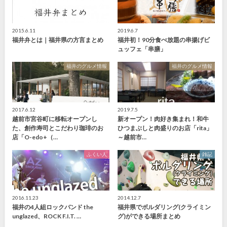
2015.6.11
2019.6.7
福井弁とは｜福井県の方言まとめ
福井初！90分食べ放題の串揚げビ
ュッフェ「串膳」
福井のグルメ情報
福井のグルメ情報
2017.6.12
2019.7.5
越前市宮谷町に移転オープンし
新オープン！肉好き集まれ！和牛
た、創作寿司とこだわり珈琲のお
ひつまぶしと肉盛りのお店「rita」
店「O-edo+（…
～越前市…
ふくい人
雑記
2016.11.23
2014.12.7
福井の4人組ロックバンド the
福井県でボルダリング(クライミン
unglazed、ROCK F.I.T. …
グ)ができる場所まとめ