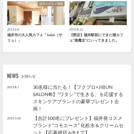
福井のグルメ情報
福井の会社・お店情報
2015.6.8
2015.8.12
福井市の大人気カフェ「Salut（サ
【閉店】福井駅前にできた猫カフ
リュ）」
ェ”猫魔女”にいってきました。
NEWS
お知らせ
30名様に当たる！【フクブロ×JIBUN
2025.8.7
SALON®】“ワタシ”で生きる、を応援する
スキンケアブランドの豪華プレゼント企
画！
【合計100名にプレゼント】福井発コスメ
2025.5.20
ブランド”コモエース” 化粧水＆クリームセ
ット 【応募締切 6/8まで】