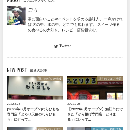
この記事をかいた人
ごぅ
常に面白いことやイベントを求める趣味人。 一声かけれ
ば,火の中、水の中。どこでも現れます。 スイーツ作る
の食べるの大好き。レシピ・店情報求む。
Twitter
NEW POST
最新の記事
福井のグルメ情報
福井のグルメ情報
2022.5.25
2022.3.25
[2022年３月オープン]わらびもち
【2022年3月オープン】鯖江市にで
専門店「とろり天使のわらびも
きた「から揚げ専門店 とりま
ち」に行って…
る」にいって…
福井のグルメ情報
開店、閉店、移転情報