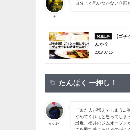
自分じゃ思いつかない企画
sin
【ゴチ
んか？
2019.07.15
たんぱく 一押し！
「また人が増えてしまう…
やめてくれぇと思ってしま
最近、福井のジムオープン
たんぱく
さを肌で感じられるのがふ