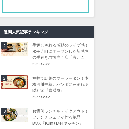
週間人気記事ランキング
手渡しされる感動のライブ感！
1
永平寺町にオープンした新感覚
の手巻き寿司専門店「巻乃巴」
2026.06.22
福井で話題のマーラータン！本
2
格四川中華とパンダに囲まれる
隠れ家『喜満屋』
2026.08.03
お洒落ランチをテイクアウト！
3
フレンチシェフが作る絶品
BOX『Kuma Deliキッチン』