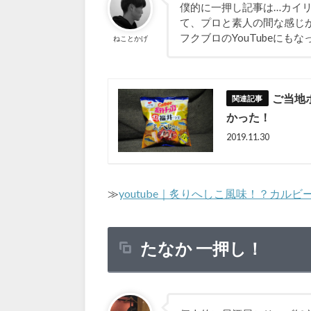
僕的に一押し記事は…カイ
て、プロと素人の間な感じ
フクブロのYouTubeに
ねことかげ
ご当地
かった！
2019.11.30
≫
youtube｜炙りへしこ風味！？カル
たなか 一押し！