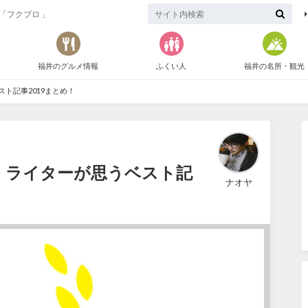
「フクブロ 」
福井のグルメ情報
ふくい人
福井の名所・観光
ト記事2019まとめ！
 ライターが思うベスト記
ナオヤ