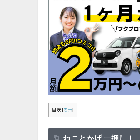
目次
[
表示
]
ねことかげ 一押し！