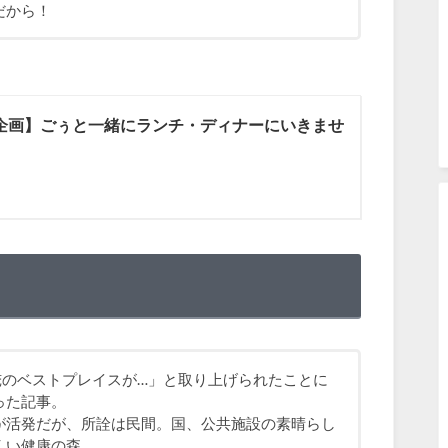
だから！
企画】ごぅと一緒にランチ・ディナーにいきませ
俺のベストプレイスが…」と取り上げられたことに
った記事。
が活発だが、所詮は民間。国、公共施設の素晴らし
くい健康の森。