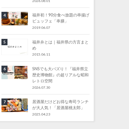
2026.08.01
福井初！90分食べ放題の串揚げ
4
ビュッフェ「串膳」
2019.06.07
福井弁とは｜福井県の方言まと
5
め
2015.06.11
SNSでも大バズり！『福井県立
6
歴史博物館』の超リアルな昭和
レトロ空間
2026.07.30
居酒屋だけどお得な寿司ランチ
7
が大人気！「居酒屋桃太郎」
2025.04.23