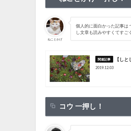
個人的に面白かった記事は
し文章も読みやすくてすごく行
ねことかげ
【しと
2019.12.03
コウ 一押し！