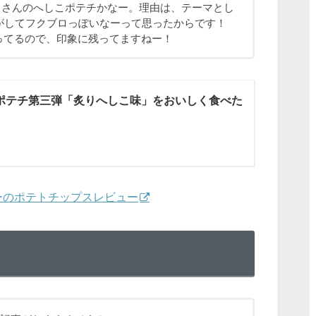
リさんのへしこポテチかなー。理由は、テーマとし
がしてフクブロっぽいなーって思ったからです！
もなってるので、印象に残ってますねー！
ポテチ第三弾「炙りへしこ味」をおいしく食べた
ビーのポテトチップスレビュー