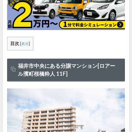
目次
[
表示
]
福井市中央にある分譲マンション[ロアー
ル濱町桜橋粋人 11F]