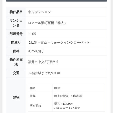
物件品目
中古マンション
マンショ
ロアール濱町桜橋「粋人」
ン名
部屋番号
1105
間取り
２LDK＋書斎＋ウォークインクローゼット
価格
3,950万円
物件所在
福井市中央3丁目9-5
地
交通
JR福井駅まで約920m
構造
RC造
規模
地上12階建 11階部分
建物
壁芯：114.80㎡
専有面積
バルコニー：17.69㎡