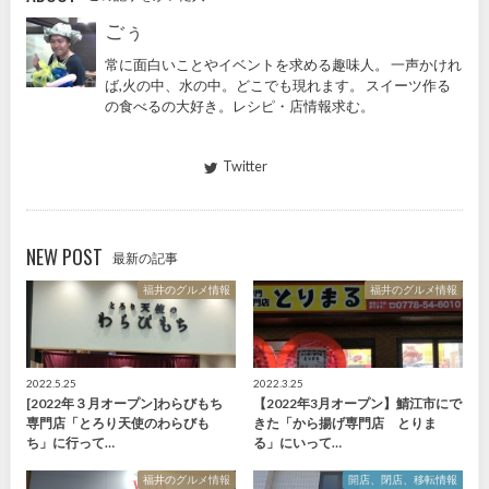
ごぅ
常に面白いことやイベントを求める趣味人。 一声かけれ
ば,火の中、水の中。どこでも現れます。 スイーツ作る
の食べるの大好き。レシピ・店情報求む。
Twitter
NEW POST
最新の記事
福井のグルメ情報
福井のグルメ情報
2022.5.25
2022.3.25
[2022年３月オープン]わらびもち
【2022年3月オープン】鯖江市にで
専門店「とろり天使のわらびも
きた「から揚げ専門店 とりま
ち」に行って…
る」にいって…
福井のグルメ情報
開店、閉店、移転情報