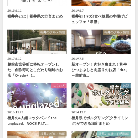
2015.6.11
2019.6.7
福井弁とは｜福井県の方言まとめ
福井初！90分食べ放題の串揚げビ
ュッフェ「串膳」
福井のグルメ情報
福井のグルメ情報
2017.6.12
2019.7.5
越前市宮谷町に移転オープンし
新オープン！肉好き集まれ！和牛
た、創作寿司とこだわり珈琲のお
ひつまぶしと肉盛りのお店「rita」
店「O-edo+（…
～越前市…
ふくい人
雑記
2016.11.23
2014.12.7
福井の4人組ロックバンド the
福井県でボルダリング(クライミン
unglazed、ROCK F.I.T. …
グ)ができる場所まとめ
福井のグルメ情報
福井の会社・お店情報