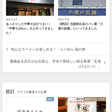
2021.12.5
2021.9.15
あっさりした中華そばがうまい！
【閉店】北陸初出店のパン屋「小
「中華そばRyo」さん行ってきまし
麦の奴隷」にいってきました
た！
色んなラーメンが楽しめる！「らーめん 福の神」
愛嬌ある店主がお出迎え。手頃で美味しい焼き鳥屋「玄逹
（げんたつ）」
BEST
フクブロ殿堂入り記事
雑記
福井のグルメ情報