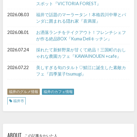
スポット『VICTORIA FOREST』
2026.08.03
福井で話題のマーラータン！本格四川中華とパ
ンダに囲まれる隠れ家『喜満屋』
2026.08.01
お洒落ランチをテイクアウト！フレンチシェフ
が作る絶品BOX『Kuma Deliキッチン』
2026.07.24
採れたて新鮮野菜が甘くて絶品！三国町のおし
ゃれな農園カフェ『KAWAINOUEN +cafe』
2026.07.22
美しすぎる旬のタルト♡鯖江に誕生した素敵カ
フェ『四季菓子tsumugi』
福井のグルメ情報
福井のカフェ情報
福井市
ABOUT
この記事をかいた人