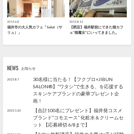
2015.6.8
2015.8.12
福井市の大人気カフェ「Salut（サ
【閉店】福井駅前にできた猫カフ
リュ）」
ェ”猫魔女”にいってきました。
NEWS
お知らせ
30名様に当たる！【フクブロ×JIBUN
2025.8.7
SALON®】“ワタシ”で生きる、を応援する
スキンケアブランドの豪華プレゼント企
画！
【合計100名にプレゼント】福井発コスメ
2025.5.20
ブランド”コモエース” 化粧水＆クリームセ
ット 【応募締切 6/8まで】