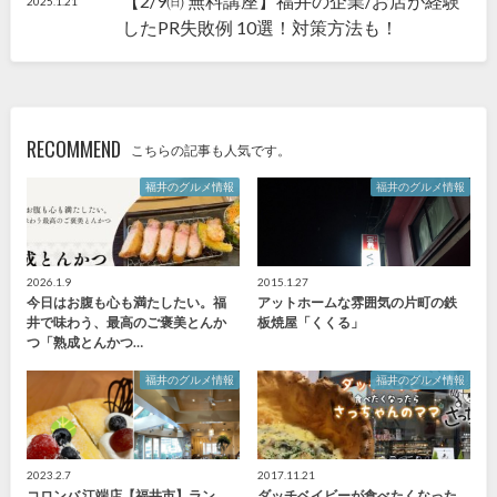
【2/9㈰ 無料講座】福井の企業/お店が経験
2025.1.21
したPR失敗例 10選！対策方法も！
RECOMMEND
こちらの記事も人気です。
福井のグルメ情報
福井のグルメ情報
2026.1.9
2015.1.27
今日はお腹も心も満たしたい。福
アットホームな雰囲気の片町の鉄
井で味わう、最高のご褒美とんか
板焼屋「くくる」
つ「熟成とんかつ…
福井のグルメ情報
福井のグルメ情報
2023.2.7
2017.11.21
コロンバ 江端店【福井市】ラン
ダッチベイビーが食べたくなった