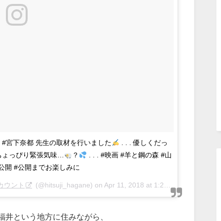
・#宮下奈都 先生の取材を行いました
. . . 優しくだっ
ちょっぴり緊張気味…
？
. . . #映画 #羊と鋼の森 #山
日公開 #公開までお楽しみに
カウント
(@hitsuji_hagane) on
Apr 11, 2018 at 1:28am PDT
福井という地方に住みながら、