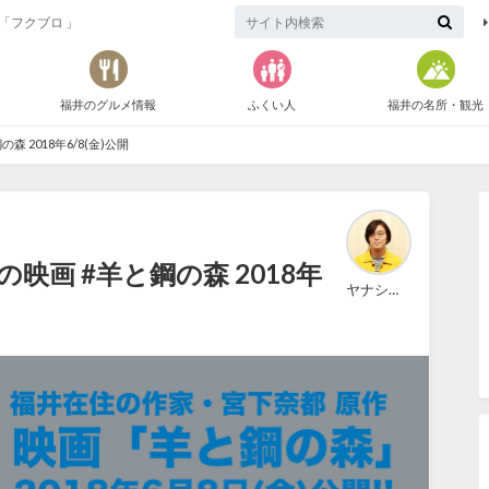
「フクブロ 」
福井のグルメ情報
ふくい人
福井の名所・観光
 2018年6/8(金)公開
の映画 #羊と鋼の森 2018年
ヤナショー