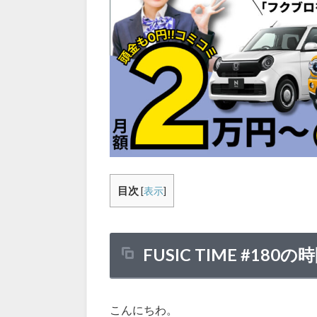
目次
[
表示
]
FUSIC TIME #180
こんにちわ。