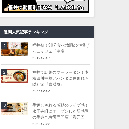
週間人気記事ランキング
福井初！90分食べ放題の串揚げ
1
ビュッフェ「串膳」
2019.06.07
福井で話題のマーラータン！本
2
格四川中華とパンダに囲まれる
隠れ家『喜満屋』
2026.08.03
手渡しされる感動のライブ感！
3
永平寺町にオープンした新感覚
の手巻き寿司専門店「巻乃巴」
2026.06.22