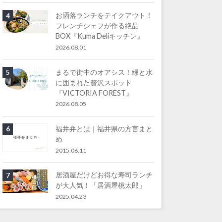
お洒落ランチをテイクアウト！
4
フレンチシェフが作る絶品
BOX『Kuma Deliキッチン』
2026.08.01
まるで街中のオアシス！緑と水
5
に囲まれた贅沢スポット
『VICTORIA FOREST』
2026.08.05
福井弁とは｜福井県の方言まと
6
め
2015.06.11
居酒屋だけどお得な寿司ランチ
7
が大人気！「居酒屋桃太郎」
2025.04.23