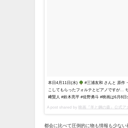
本日4月11日(水)
#三浦友和 さんと 原作
こしてもらったフォルテとピアノですが… 
﨑賢人 #鈴木亮平 #佐野勇斗 #映画は6月8
A post shared by
映画『羊と鋼の森』公式ア
都会に比べて圧倒的に物も情報も少ない